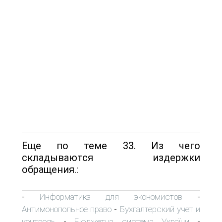
Еще по теме 33. Из чего
складываются издержки
обращения.:
Информатика для экономистов
-
-
Антимонопольное право
Бухгалтерский учет и
-
контроль
Бюджетна система України
-
-