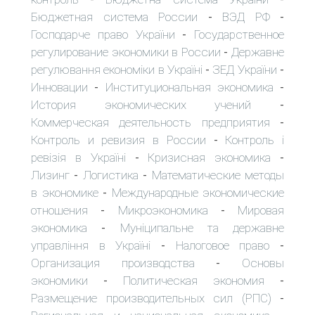
Бюджетная система России
ВЭД РФ
-
-
Господарче право України
Государственное
-
регулирование экономики в России
Державне
-
регулювання економіки в Україні
ЗЕД України
-
-
Инновации
Институциональная экономика
-
-
История экономических учений
-
Коммерческая деятельность предприятия
-
Контроль и ревизия в России
Контроль і
-
ревізія в Україні
Кризисная экономика
-
-
Лизинг
Логистика
Математические методы
-
-
в экономике
Международные экономические
-
отношения
Микроэкономика
Мировая
-
-
экономика
Муніципальне та державне
-
управління в Україні
Налоговое право
-
-
Организация производства
Основы
-
экономики
Политическая экономия
-
-
Размещение производительных сил (РПС)
-