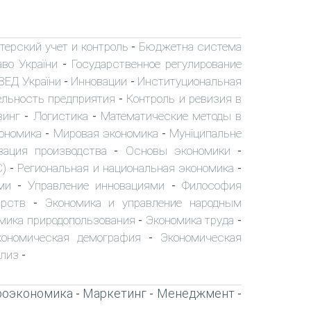
терский учет и контроль
Бюджетна система
-
аво України
Государственное регулирование
-
ЗЕД України
Инновации
Институциональная
-
-
ельность предприятия
Контроль и ревизия в
-
зинг
Логистика
Математические методы в
-
-
ономика
Мировая экономика
Муніципальне
-
-
зация производства
Основы экономики
-
-
С)
Региональная и национальная экономика
-
-
ми
Управление инновациями
Философия
-
-
арств
Экономика и управление народным
-
мика природопользования
Экономика труда
-
-
кономическая демография
Экономическая
-
ализ
-
роэкономика
Маркетинг
Менеджмент
-
-
-