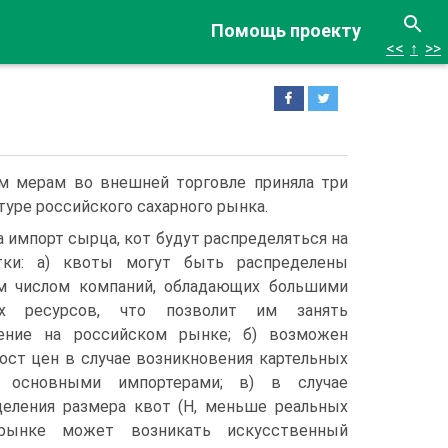
Помощь проекту
<<
↑
>>
ым мерам во внешней торговле приняла три
уре российского са­харного рынка.
а импорт сырца, кот будут распределяться на
атки: а) квоты могут быть распределены
м числом компаний, обладающих большими
х ресурсов, что позволит им занять
ение на российском рынке; б) возможен
ст цен в случае возникнове­ния картельных
 основными импортерами; в) в случае
деления размера квот (Н, меньше реальных
рынке может возникать ис­кусственный