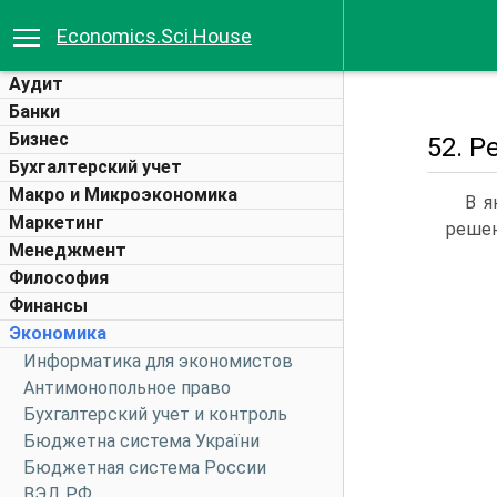
Economics.Sci.House
Аудит
Банки
Бизнес
52. Р
Бухгалтерский учет
Макро и Микроэкономика
В я
Маркетинг
решен
Менеджмент
Философия
Финансы
Экономика
Информатика для экономистов
Антимонопольное право
Бухгалтерский учет и контроль
Бюджетна система України
Бюджетная система России
ВЭД РФ