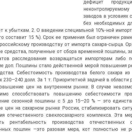
дефицит продук
неконтролируемому 
заводов в условиях 
без необходимых дл
т к убыткам. 2. О введении специальной 10%-ной импо
то составит 15 %). Срок ее примения был ограничен рам
российскому производству от импорта сахара-сырца. О
се средства, полученные от сбора временной пошлины, за
атов рас­следования возвращаться импортерам либо п
е доп. Пошлины стало действенной мерой повышения ре
дства. Себестоимость производства белого сахара из
х 230—240 долл. За 1 т. Приоритетной задачей в области
овышение цен на внутреннем рынке. В слу­чае невозм
ди­мо способствовать повышению себестоимости прои
ние сезонной пошлины с 5 до 15—20 % — это единстве
 цен на сахарном рынке России, стабилизировать сит
ия отечествен­ного свеклосахарного комплекса. Эта м
ть рентабельность производства отече­ственных с
нных пошлин —это разовая мера, кот полностью не ре