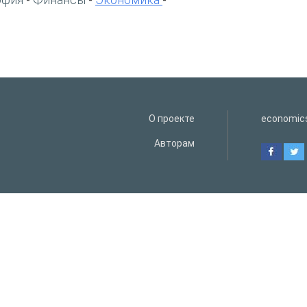
-
-
-
О проекте
economic
Авторам