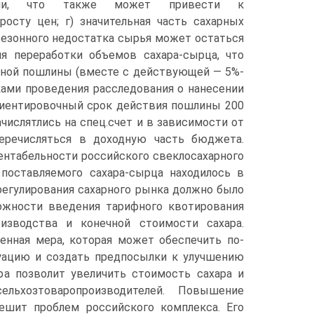
ции, что также может привести к
росту цен; г) значительная часть сахарных
сезонного не­достатка сырья может остаться
я переработки объемов сахара-сырца, что
ртной пошлины (вместе с действующей — 5%-
ками проведения расследования о нанесении
риентировочный срок действия пошлины 200
чис­лятлись на спец.счет и в зависимости от
еречисляться в до­ходную часть бюджета.
нтабельности российского свеклосахарного
 поставляемого сахара-сырца находилось в
 регулирования сахарного рынка должно было
ожности введения тарифного квотирования
зводства и ко­нечной стоимости сахара.
нная мера, которая может обеспечить по­
уа­цию и создать предпосылки к улучшению
ера позволит увеличить стоимость сахара и
ельхозтоваропроизводителей. Повышение
шит проблем российского комп­лекса. Его