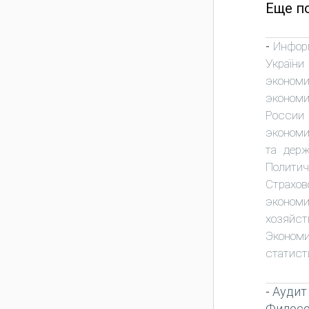
Еще по
Инфор
-
України
экономи
экономи
России
эконом
та держ
Политич
Страхов
экономи
хозяйст
Экономи
статист
Аудит
-
Филос