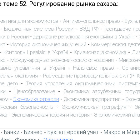
 теме 52. Регулирование рынка сахара.:
матика для экономистов
Антимонопольное право
Бухгал
-
-
Бюджетная система России
ВЭД РФ
Господарче пр
-
-
-
ки в России
Державне регулювання економіки в Україні
-
-
ка
История экономических учений
Коммерческая деят
-
-
Контроль і ревізія в Україні
Кризисная экономика
Ли
-
-
-
ике
Международные экономические отношения
Микроэк
-
-
авне управління в Україні
Налоговое право
Органи
-
-
еская экономия
Размещение производительных сил (РП
-
ое дело
Теория управления экономическими система
-
ки
Ценообразование
Экономика зарубежных госуд
-
-
вом
Экономика отрасли
Экономика предприятия
Эконо
-
-
-
ческая безопасность
Экономическая география
Э
-
-
ика
Экономическая теория и история
Экономический ан
-
-
Банки
Бизнес
Бухгалтерский учет
Макро и Мик
-
-
-
-
офия
Финансы
Экономика