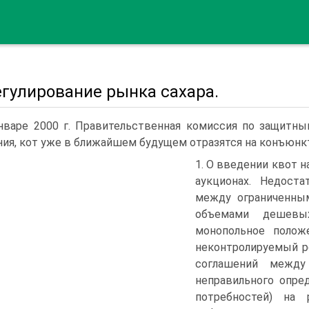
егулирование рынка сахара.
нваре 2000 г. Правительственная комиссия по защитн
ия, кот уже в ближайшем будущем отразятся на конъюнкт
1. О введении квот н
аукционах. Недост
между ограниченны
объемами дешевы
монопольное полож
неконтролируемый ро
соглашений между
неправильного опре
потребностей) на 