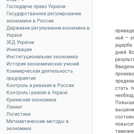
Господарче право України
Государственное регулирование
экономики в России
Державне регулювання економіки в
приведе
Україні
ной — э
ЗЕД України
ущерба 
Инновации
дней. В
Институциональная экономика
результ
История экономических учений
Введени
Коммерческая деятельность
произво
предприятия
предела
Контроль и ревизия в России
стать п
Контроль і ревізія в Україні
необхо
Кризисная экономика
Повыше
Лизинг
вышение
Логистика
состоян
Математические методы в
повыси
экономике
таможе