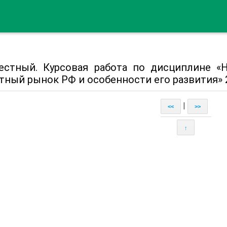
естный. Курсовая работа по дисциплине «Н
тный рынок РФ и особенности его развития» 2
|
<<
>>
↑