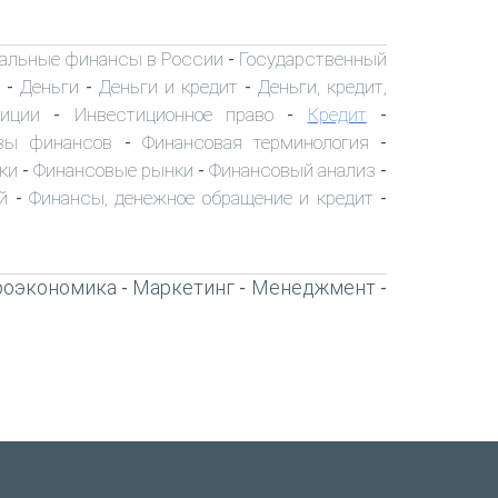
пальные финансы в России
Государственный
-
Деньги
Деньги и кредит
Деньги, кредит,
-
-
-
иции
Инвестиционное право
Кредит
-
-
-
вы финансов
Финансовая терминология
-
-
ки
Финансовые рынки
Финансовый анализ
-
-
-
й
Финансы, денежное обращение и кредит
-
-
роэкономика
Маркетинг
Менеджмент
-
-
-