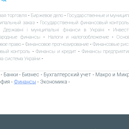
ая торговля
Биржевое дело
Государственные и муници
-
-
ипальный заказ
Государственный финансовый контроль
-
Державні і муніципальні фінанси в Україні
Инвест
-
-
ародные финансы
Налоги и налогообложение
Осно
-
-
вое право
Финансовое прогнозирование
Финансовые рис
-
-
вый контроль
Финансы и кредит
Финансы предприяти
-
-
ва система України
-
Банки
Бизнес
Бухгалтерский учет
Макро и Мик
-
-
-
-
офия
Финансы
Экономика
-
-
-