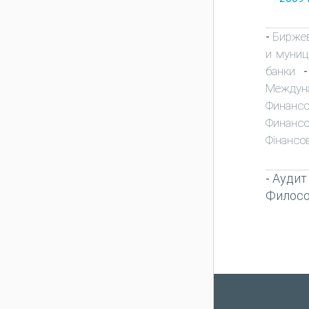
Биржев
-
и муниц
банки
Междун
Финансо
Финансо
Фінансо
Аудит
-
Филос