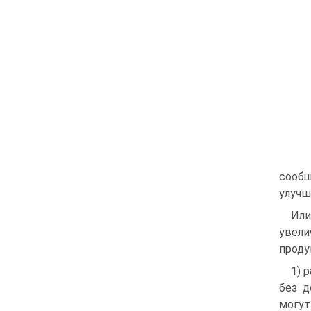
сообщ
улучш
Или
увели
проду
1) 
без д
могут