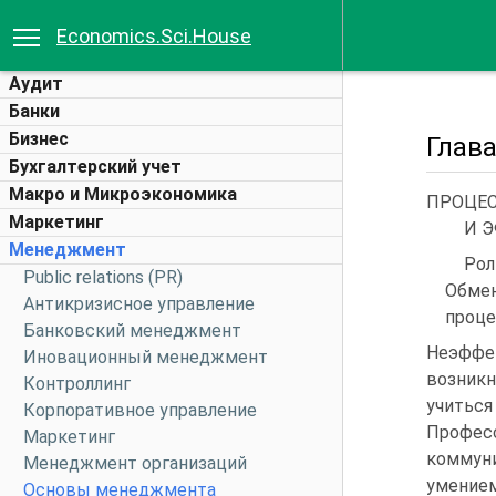
Economics.Sci.House
Аудит
Банки
Бизнес
Глав
Бухгалтерский учет
Макро и Микроэкономика
ПРОЦЕ
Маркетинг
И 
Менеджмент
Рол
Public relations (PR)
Обмен
Антикризисное управление
проце
Банковский менеджмент
Неэффе
Иновационный менеджмент
возник
Контроллинг
учитьс
Корпоративное управление
Профе
Маркетинг
коммун
Менеджмент организаций
умением
Основы менеджмента