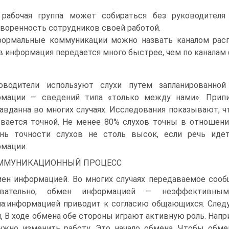
 рабочая группа может собираться без руководител
воренность сотрудников своей работой.
ормальные коммуникации можно назвать каналом распр
в информация передается много быстрее, чем по каналам
оводители используют слухи путем запланированной
рмации — сведений типа «только между нами». Прип
авданна во многих случаях. Исследования показывают, ч
вается точной. Не менее 80% слухов точны в отношени
ень точности слухов не столь высок, если речь иде
мации.
ММУНИКАЦИОННЫЙ ПРОЦЕСС
ен информацией. Во многих случаях передаваемое сооб
овательно, обмен информацией — неэффективны
а:информацией приводит к согласию общающихся. Следу
, В ходе обмена обе стороны играют активную роль. Напр
ужно изменить работу. Это начало обмена. Чтобы обм