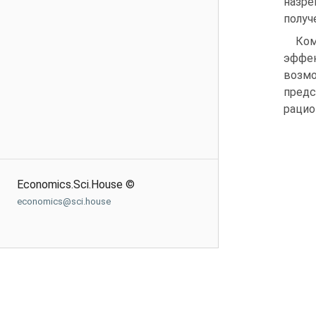
назр
получ
Ком
эффе
возмо
предс
рацио
Economics.Sci.House ©
economics@sci.house