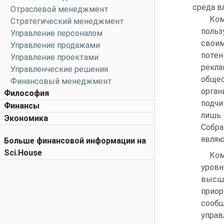
среда в
Отраслевой менеджмент
Ком
Стратегический менеджмент
польз
Управление персоналом
сво
Управление продажами
поте
Управление проектами
рекла
Управленческие решения
обще
Финансовый менеджмент
орга
Философия
подчи
Финансы
лишь 
Экономика
Собра
являю
Больше финансовой информации на
Sci.House
Ком
уровн
высши
приор
сооб
упра