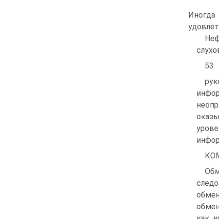
Иногда
удовлет
Неф
слухо
53
рук
инфо
неопр
оказы
уров
инфор
КО
Обм
след
обмен
обмен
как н