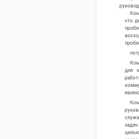
руковод
Ком
что д
пробл
восхо
пробл
пот
Ком
для к
рабо
комму
являю
Ком
руко
служа
задач
целью