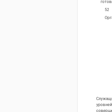
готов
52
Орг
Служащи
уровн
соверш