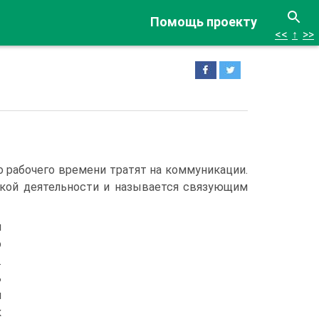
Помощь проекту
<<
↑
>>
 рабочего времени тратят на коммуникации.
ской деятельности и называется связующим
н
о
.
ь
м
к