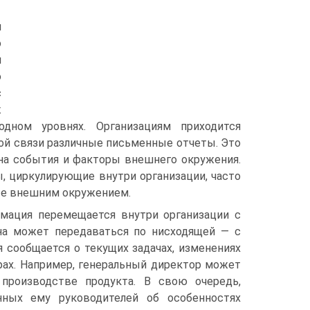
и
о
и
ю
с
ж
дном уровнях. Организациям приходится
ой связи различные письменные отчеты. Это
на события и факторы внешнего окружения.
, циркулирующие внутри организации, часто
ые внешним окружением.
мация перемещается внутри организации с
на может передаваться по нисходящей — с
 сообщается о текущих задачах, изменениях
рах. Например, генеральный директор может
производстве продукта. В свою очередь,
ных ему руководителей об особенностях