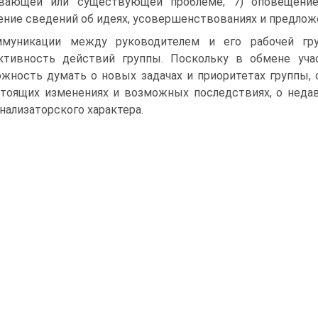
евающей или существующей проблеме; 7) оповещение
ение сведений об идеях, усовершенствованиях и предлож
муникации между руководителем и его рабочей гр
ктивность действий группы. Поскольку в обмене уч
жность думать о новых задачах и приоритетах группы, о
тоящих изменениях и возможных последствиях, о недав
нализаторского характера.