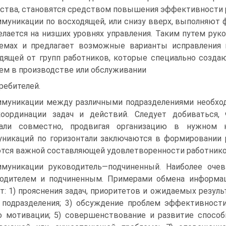
ства, становятся средством повышения эффективности 
муникации по восходящей, или снизу вверх, выполняют 
елается на низших уровнях управления. Таким путем рук
емах и предлагает возможные варианты исправления
дящей от групп работников, которые специально созда
ем в производстве или обслуживании
ребителей.
муникации между различными подразделениями необхо
оординации задач и действий. Следует добиваться,
тали совместно, продвигая организацию в нужном 
никаций по горизонтали заключаются в формировании 
тся важной составляющей удовлетворенности работнико
муникации руководитель—подчиненный. Наиболее оч
водителем и подчиненным. Примерами обмена информа
т: 1) прояснения задач, приоритетов и ожидаемых резуль
 подразделения; 3) обсуждение проблем эффективности
 мотивации; 5) совершенствование и развитие способ