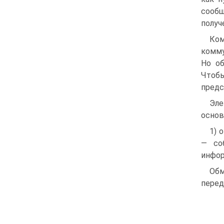
сообщ
получ
Ком
комму
Но о
Чтоб
предс
Эле
основ
1) 
— со
инфор
Обм
перед