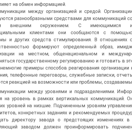
лияет на обмен информацией.
муникации между организацией и средой. Организаци
уются разнообразными средствами для коммуникаций с
им внешним окружением. С имеющимися 
нциальными клиентами они сообщаются с помощь
мы и других средств стимулирования. В отношениях 
ственностью формируют определенный образ, имид
низации на местном, общенациональном и междунаро
няться государственному регулированию и готовить в эт
немногие примеры способов реагирования организации 
ния, телефонные переговоры, служебные записки, отчеты
тся реакцией на возможности или проблемы, создаваем
муникации между уровнями и подразделениями. Инфор
я на уровень в рамках вертикальных коммуникаций. О
х уровней на низшие. Подчиненным уровням управления
итетов, конкретных заданиях и рекомендуемых процеду
щать директору завода о предстоящих изменениях в 
вляющий заводом должен проинформировать подчинен