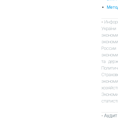
Метод
Инфор
-
України
экономи
экономи
России
эконом
та держ
Политич
Страхов
экономи
хозяйст
Экономи
статист
Аудит
-