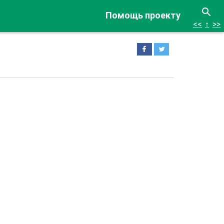
Помощь проекту
<<
↑
>>