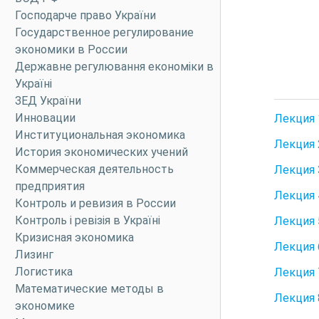
Господарче право України
Государственное регулирование
экономики в России
Державне регулювання економіки в
Україні
ЗЕД України
Инновации
Лекция 
Институциональная экономика
Лекция 
История экономических учений
Коммерческая деятельность
Лекция 
предприятия
Лекция 
Контроль и ревизия в России
Контроль і ревізія в Україні
Лекция 
Кризисная экономика
Лекция 
Лизинг
Логистика
Лекция 
Математические методы в
Лекция 
экономике