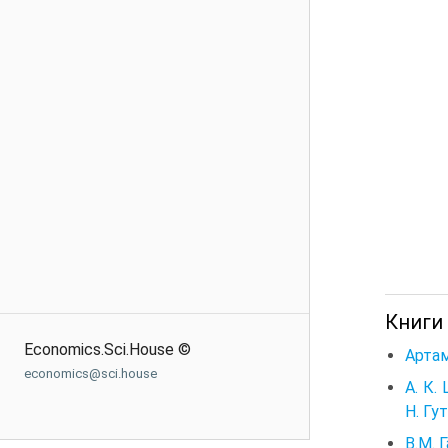
Книги
Economics.Sci.House ©
Артам
economics@sci.house
А. К.
Н. Гу
В.М. 