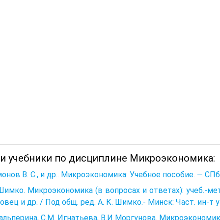
 и учебники по дисциплине Микроэкономика:
онов В. С., и др.. Микроэкономика: Учебное пособие. — СПб.:
 Шимко. Микроэкономика (в вопросах и ответах): учеб.-метод
товец и др. / Под общ. ред. А. К. Шимко.- Минск: Част. ин-т уп
Гальперина, С.М. Игнатьева, В.И Моргунова. Микроэкономик