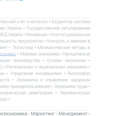
терский учет и контроль
Бюджетна система
-
аво України
Государственное регулирование
-
ЗЕД України
Инновации
Институциональная
-
-
ельность предприятия
Контроль и ревизия в
-
зинг
Логистика
Математические методы в
-
-
ономика
Мировая экономика
Муніципальне
-
-
зация производства
Основы экономики
-
-
С)
Региональная и национальная экономика
-
-
ми
Управление инновациями
Философия
-
-
арств
Экономика и управление народным
-
мика природопользования
Экономика труда
-
-
кономическая демография
Экономическая
-
ализ
-
роэкономика
Маркетинг
Менеджмент
-
-
-