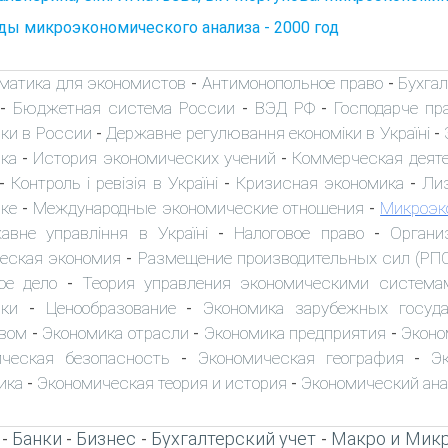
ы микроэкономического анализа - 2000 год
матика для экономистов
Антимонопольное право
Бухгал
-
-
Бюджетная система России
ВЭД РФ
Господарче пр
-
-
-
ки в России
Державне регулювання економіки в Україні
-
-
ка
История экономических учений
Коммерческая деят
-
-
Контроль і ревізія в Україні
Кризисная экономика
Ли
-
-
-
ике
Международные экономические отношения
Микроэк
-
-
авне управління в Україні
Налоговое право
Органи
-
-
еская экономия
Размещение производительных сил (РП
-
ое дело
Теория управления экономическими система
-
ки
Ценообразование
Экономика зарубежных госуд
-
-
вом
Экономика отрасли
Экономика предприятия
Эконо
-
-
-
ческая безопасность
Экономическая география
Э
-
-
ика
Экономическая теория и история
Экономический ан
-
-
Банки
Бизнес
Бухгалтерский учет
Макро и Мик
-
-
-
-