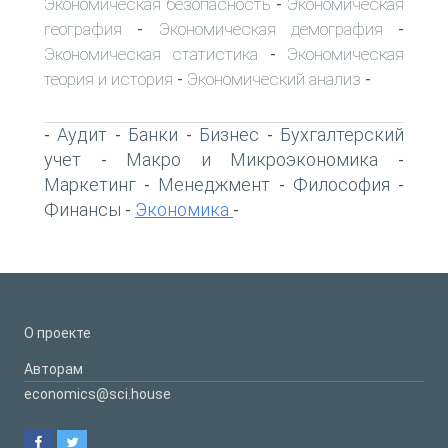
Экономическая безопасность
Экономическая
-
география
Экономическая демография
-
-
Экономическая статистика
Экономическая
-
теория и история
Экономический анализ
-
-
Аудит
Банки
Бизнес
Бухгалтерский
-
-
-
-
учет
Макро и Микроэкономика
-
-
Маркетинг
Менеджмент
Философия
-
-
-
Финансы
Экономика
-
-
О проекте
Авторам
economics@sci.house