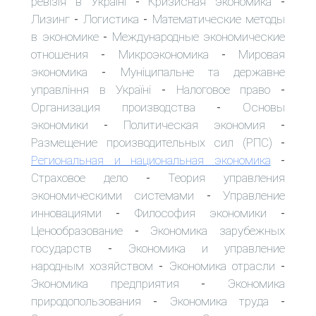
ревізія в Україні
Кризисная экономика
-
-
Лизинг
Логистика
Математические методы
-
-
в экономике
Международные экономические
-
отношения
Микроэкономика
Мировая
-
-
экономика
Муніципальне та державне
-
управління в Україні
Налоговое право
-
-
Организация производства
Основы
-
экономики
Политическая экономия
-
-
Размещение производительных сил (РПС)
-
Региональная и национальная экономика
-
Страховое дело
Теория управления
-
экономическими системами
Управление
-
инновациями
Философия экономики
-
-
Ценообразование
Экономика зарубежных
-
государств
Экономика и управление
-
народным хозяйством
Экономика отрасли
-
-
Экономика предприятия
Экономика
-
природопользования
Экономика труда
-
-