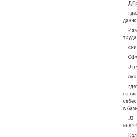
ДРр
где
данно
Изм
труда
сни
Cd =
J п 
эко
где
прои
себес
в баз
J3 
индек
Кол