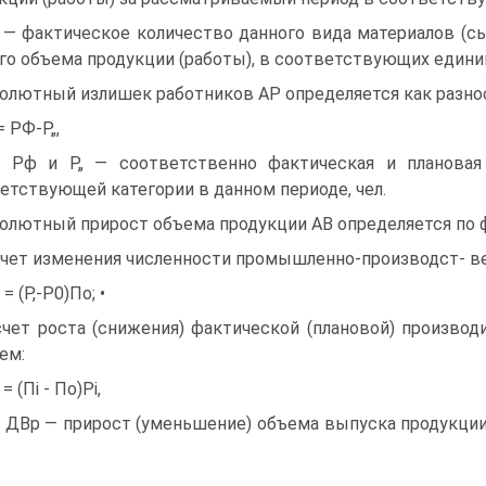
— фактическое количество данного вида материалов (сыр
го объема продукции (работы), в соответствующих едини
олютный излишек работников АР определяется как разно
= РФ-Р„,
: Рф и Р„ — соответственно фактическая и плановая
етствующей категории в данном периоде, чел.
олютный прирост объема продукции АВ определяется по ф
счет изменения численности промышленно-производст- ве
= (Р,-Р0)По; •
счет роста (снижения) фактической (плановой) произво
ем:
= (Пі - По)Рі,
: ДВр — прирост (уменьшение) объема выпуска продукции