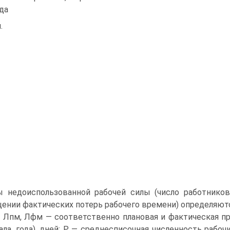
да
.
ы недоиспользованной рабочей силы (число работник
ении фактических потерь рабочего времени) определяютс
: Лпм, Лфм — соответственно плановая и фактическая пр
ала, года), дней; Р — среднесписочная численность рабо