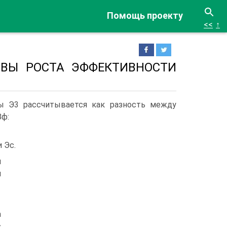
Помощь проекту
<<
↑
РВЫ РОСТА ЭФФЕКТИВНОСТИ
ты Э3 рассчитывается как разность между
Зф:
 Эс.
й
м
а
с