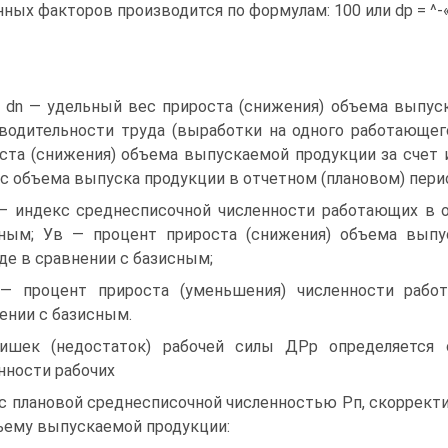
нных факторов производится по формулам: 100 или dp = ^-
: dn — удельный вес прироста (снижения) объема выпус
водительности труда (выработки на одного работающег
ста (снижения) объема выпускаемой продукции за счет 
с объема выпуска продукции в отчетном (плановом) пери
— индекс среднесписочной численности работающих в о
ным; Ув — процент прироста (снижения) объема выпу
де в сравнении с базисным;
— процент прироста (уменьшения) численности рабо
ении с базисным.
ишек (недостаток) рабочей силы ДРр определяется 
нности рабочих
с плановой среднесписочной численностью Рп, скорректи
ъему выпускаемой продукции: