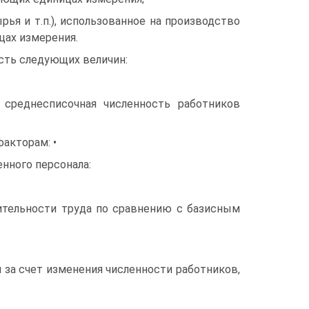
ья и т.п.), использованное на производство
цах измерения.
сть следующих величин:
 среднесписочная численность работников
акторам: •
нного персонала:
дительности труда по сравнению с базисным
 за счет изменения численности работников,