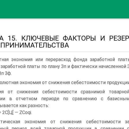
А 15. КЛЮЧЕВЫЕ ФАКТОРЫ И РЕЗЕ
ДПРИНИМАТЕЛЬСТВА
тная экономия или перерасход фонда заработной пла
заработной платы по плану Зп и фактически начисленной 
Зп Зф.
олютная экономия от снижения себестоимости продукции
ия от снижения себестоимости сравнимой товарно
ции в отчетном периоде по сравнению с базисны
ывается как разность:
= 2С[Ц[ — ZCoqi.
ктическая экономия от снижения себестоимости з
тный период всей товарной продукции в сравнении 