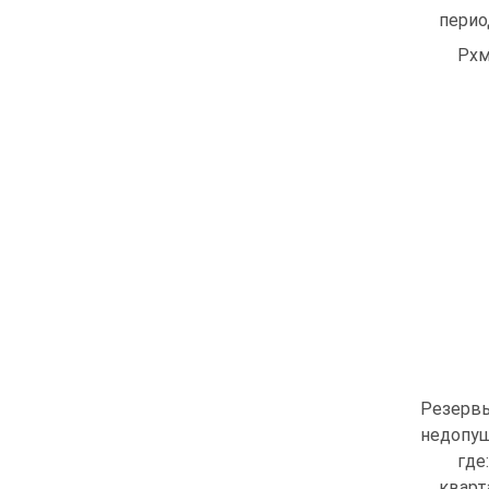
перио
Рхм
Резерв
недопущ
где
кварт