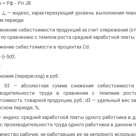
 = Рф - Рп JB.
: J„ — индекс, характеризующий уровень выполнения план
м периоде.
енение себестоимости продукций за счет опережения (от
 по сравнению с темпом роста средней заработной платы 
жение себестоимости в процентах Cd:
 (i-l)d3;
•
номия (перерасход) в руб.:
: Э3 — абсолютная сумма снижения себестоимости
зводительности труда в сравнении с темпами роста
тоимость товарной продукции, руб.; d3 — удельный вес 
исном периоде, %;
— индекс средней заработной платы одного работника в д
с производительности труда одного работника в данном 
ичество рабочих, не работавших из-за неполного использ