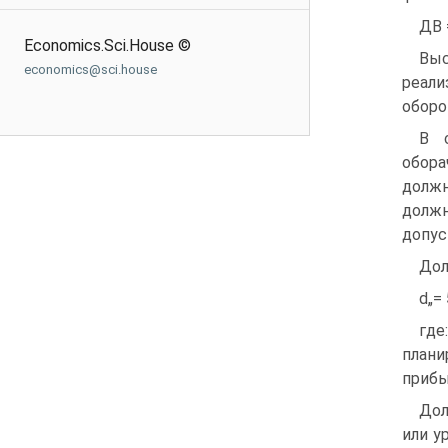
ДВ 
Economics.Sci.House ©
Выс
economics@sci.house
реали
оборо
В 
обора
должн
долж
допус
Дол
d„= 
где
плани
прибы
Дол
или у