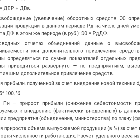
= ДВР + ДВв.
вобождение (увеличение) оборотных средств Э0 опр
зации продукции в данном периоде Рд на число дней ум
та ДФ в этом же периоде (в руб.): Э0 = РдДФ.
сводных отчетах объединений данные о высвобож
чиваемости или дополнительного привлечения средст
ы определяться по сумме показателей отдельных пред
ны приводиться развернуто — по предприятиям, высв
тившим дополнительное привлечение средств.
я прибыли, полученной за счет внедрения новой техники d„
5^.100, "б
: Пн — прирост прибыли (снижение себестоимости пр
руемых к внедрению (фактически внедренных) в данном 
ли предприятия (объединения, министерства) по плану (фак
я прироста объема выпускаемой продукции (в %) за счет
ровня численности работающих. Расчет удельного веса и