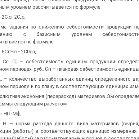
ным уровнем рассчитывается по формуле:
 2C,qi-2C„q,.
ма задания по снижению себестоимости продукции п
внению с базисным уровнем себестоимост
итывается по формуле:
= ЕСпЧп - 2C0qn,
: Со, С[ — себестоимость единицы продукции определ
ном периодах, руб.; Сп — плановая себестоимость единицы
 q„ — количество выработанных единиц определенного в
ном периоде и по плану в соответствующих единицах изм
олютная экономия (перерасход) материалов Эм определя
аммы следующим расчетом:
= НП-Мф,
: Н — норма расхода данного вида материалов (сырья,
кции (работы) в соответствующих единицах измерения;
кции (работы) за рассматриваемый период в соответств