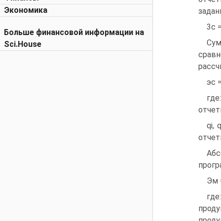
Экономика
задан
3c =
Больше финансовой информации на
Сум
Sci.House
сра
рассч
эс 
где
отчет
qi,
отчет
Абс
прогр
Эм 
где
проду
проду