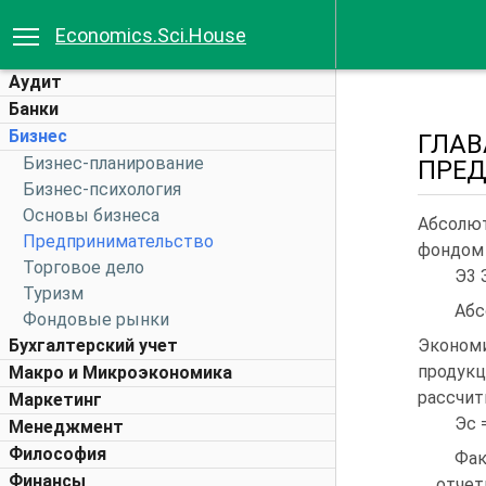
Economics.Sci.House
Аудит
Банки
Бизнес
ГЛАВ
Бизнес-планирование
ПРЕ
Бизнес-психология
Основы бизнеса
Абсолю
Предпринимательство
фондом 
Торговое дело
Э3 
Туризм
Абс
Фондовые рынки
Бухгалтерский учет
Эконом
продук
Макро и Микроэкономика
рассчит
Маркетинг
Эс 
Менеджмент
Философия
Фа
Финансы
отче