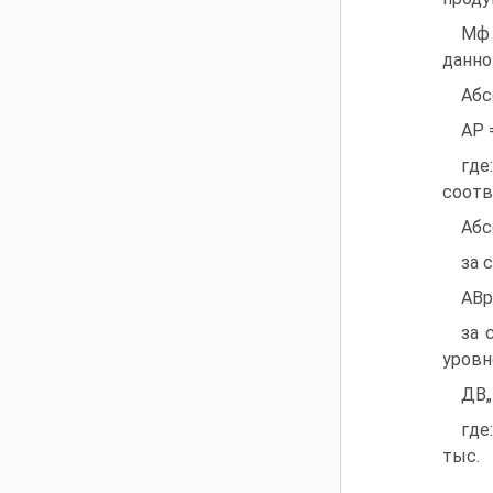
Мф 
данно
Абс
АР 
где
соотв
Абс
за 
АВр 
за 
уровн
ДВ„ 
где
тыс.