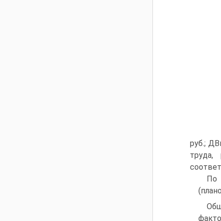
руб.; Д
труда,
соответ
По 
(план
Общ
факто