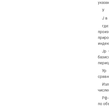
указа
У
J в
где
произ
приро
индек
Jp 
базис
перио
Ур 
сравн
Изл
числе
Рф 
по об