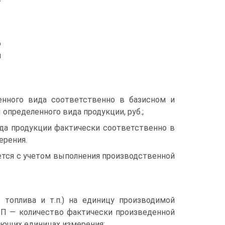
о
и
енного вида соответственно в базисном и
 определенного вида продукции, руб.;
ида продукции фактически соответственно в
ерения.
ется с учетом выполнения производственной
 топлива и т.п.) на единицу производимой
 П — количество фактически произведенной
ующих единицах измерения;