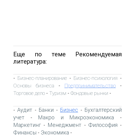
Еще по теме Рекомендуемая
литература:
Бизнес-планирование
Бизнес-психология
-
-
-
Основы бизнеса
Предпринимательство
-
-
Торговое дело
Туризм
Фондовые рынки
-
-
-
Аудит
Банки
Бизнес
Бухгалтерский
-
-
-
-
учет
Макро и Микроэкономика
-
-
Маркетинг
Менеджмент
Философия
-
-
-
Финансы
Экономика
-
-