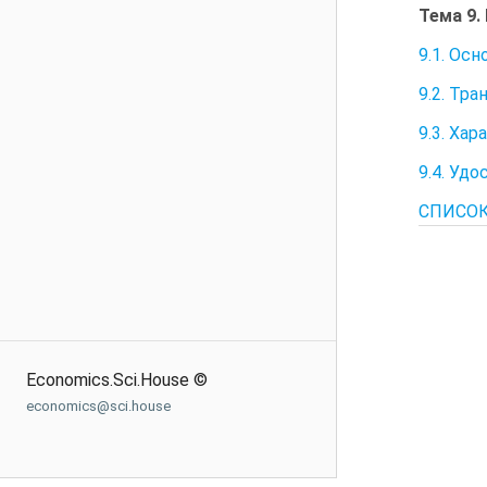
Тема 9.
9.1. Ос
9.2. Тр
9.3. Ха
9.4. Уд
СПИСОК
Economics.Sci.House ©
economics@sci.house