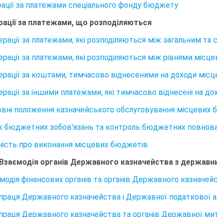
ерації за платежами спеціального фонду бюджету
ерації за платежами, що розподіляються
Операції за платежами, які розподіляються між загальним 
Операції за платежами, які розподіляються між рівнями міс
Операції за коштами, тимчасово віднесеними на доходи міс
Операції за іншими платежами, які тимчасово віднесені на 
новні положення казначейського обслуговування місцевих
лік бюджетних зобов'язань та контроль бюджетних повно
ітність про виконання місцевих бюджетів
 Взаємодія органів Державного казначейства з держа
аємодія фінансових органів та органів Державного казначей
івпраця Державного казначейства і Державної податкової ад
івпраця Державного казначейства та органів Державної ми