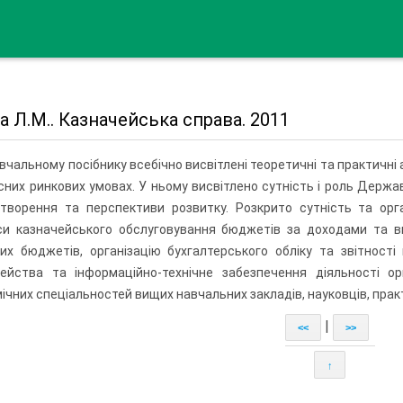
 Л.М.. Казначейська справа. 2011
вчальному посібнику всебічно висвітлені теоретичні та практич
сних ринкових умовах. У ньому висвітлено сутність і роль Держа
творення та перспективи розвитку. Розкрито сутність та орг
си казначейського обслуговування бюджетів за доходами та в
их бюджетів, організацію бухгалтерського обліку та звітност
чейства та інформаційно-технічне забезпечення діяльності о
ічних спеціальностей вищих навчальних закладів, науковців, практ
|
<<
>>
↑