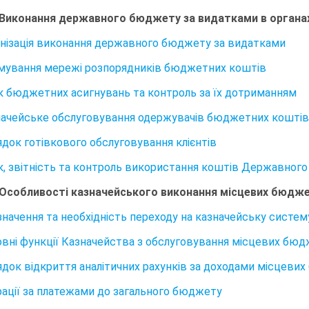
 Виконання державного бюджету за видатками в орган
ганізація виконання державного бюджету за видатками
рмування мережі розпорядників бюджетних коштів
лік бюджетних асигнувань та контроль за їх дотриманням
значейське обслуговування одержувачів бюджетних коштів
ядок готівкового обслуговування клієнтів
лік, звітність та контроль використання коштів Державно
 Особливості казначейського виконання місцевих бюдже
изначення та необхідність переходу на казначейську сист
новні функції Казначейства з обслуговування місцевих бюд
рядок відкриття аналітичних рахунків за доходами місцеви
ерації за платежами до загального бюджету