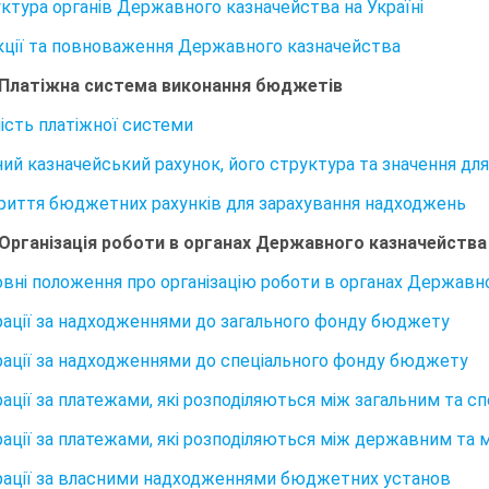
руктура органів Державного казначейства на Україні
нкції та повноваження Державного казначейства
 Платіжна система виконання бюджетів
ність платіжної системи
иний казначейський рахунок, його структура та значення д
дкриття бюджетних рахунків для зарахування надходжень
 Організація роботи в органах Державного казначейства
новні положення про організацію роботи в органах Державн
ерації за надходженнями до загального фонду бюджету
ерації за надходженнями до спеціального фонду бюджету
ерації за платежами, які розподіляються між загальним та 
ерації за платежами, які розподіляються між державним т
ерації за власними надходженнями бюджетних установ