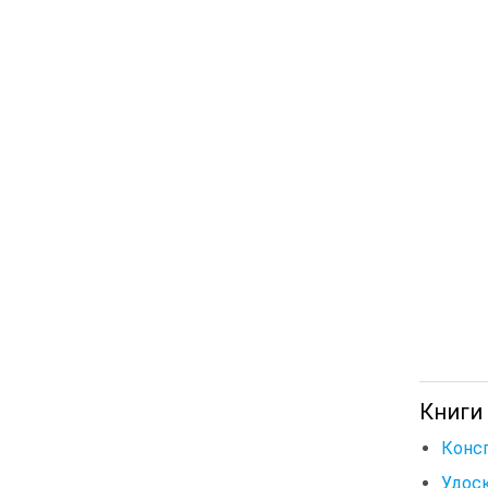
Книги
Консп
Удоск