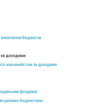
ля виконання бюджетів
 за доходами
ого казначейства за доходами
спеціальним фондами
а місцевими бюджетами