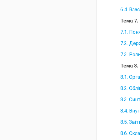
6.4. Вз
Тема 7.
7.1. По
7.2. Дер
7.3. Ро
Тема 8.
8.1. Орг
8.2. Обл
8.3. Син
8.4. Вн
8.5. Зві
8.6. Ск