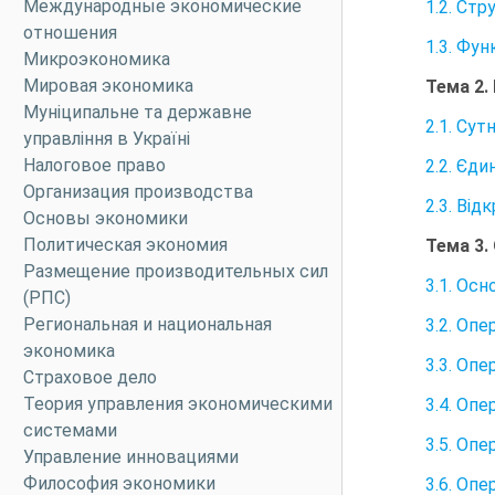
Международные экономические
1.2. Ст
отношения
1.3. Фу
Микроэкономика
Мировая экономика
Тема 2.
Муніципальне та державне
2.1. Сут
управління в Україні
Налоговое право
2.2. Єд
Организация производства
2.3. Ві
Основы экономики
Политическая экономия
Тема 3.
Размещение производительных сил
3.1. Ос
(РПС)
Региональная и национальная
3.2. Оп
экономика
3.3. Оп
Страховое дело
Теория управления экономическими
3.4. Оп
системами
3.5. Оп
Управление инновациями
Философия экономики
3.6. Оп