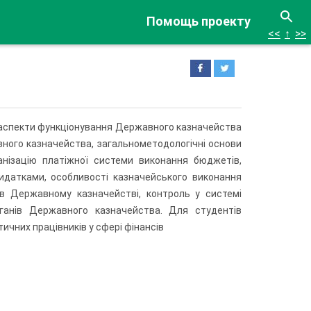
Помощь проекту
<<
↑
>>
ні аспекти функціонування Державного казначейства
вного казначейства, загальнометодологічні основи
анізацію платіжної системи виконання бюджетів,
идатками, особливості казначейського виконання
і в Державному казначействі, контроль у системі
рганів Державного казначейства. Для студентів
ичних працівників у сфері фінансів