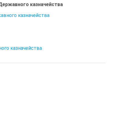
в Державного казначейства
ржавного казначейства
ного казначейства