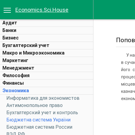
Economics.Sci.House
Аудит
Банки
Бизнес
Попова
Бухгалтерский учет
Макро и Микроэкономика
У на
Маркетинг
в суча
Менеджмент
його с
Философия
проце
Финансы
місцев
Экономика
казна
Информатика для экономистов
економ
Антимонопольное право
Бухгалтерский учет и контроль
Бюджетна система України
Бюджетная система России
ВЭД РФ