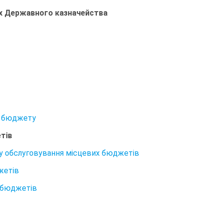
ах Державного казначейства
го бюджету
тів
ему обслуговування місцевих бюджетів
жетів
х бюджетів