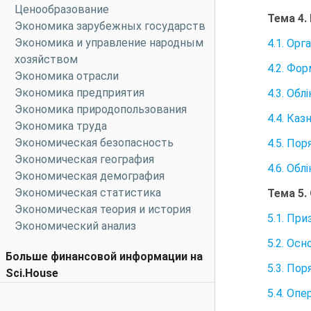
Ценообразование
Тема 4.
Экономика зарубежных государств
Экономика и управление народным
4.1. Ор
хозяйством
4.2. Фо
Экономика отрасли
Экономика предприятия
4.3. Об
Экономика природопользования
4.4. Ка
Экономика труда
Экономическая безопасность
4.5. Пор
Экономическая география
4.6. Об
Экономическая демография
Экономическая статистика
Тема 5.
Экономическая теория и история
5.1. Пр
Экономический анализ
5.2. Ос
Больше финансовой информации на
5.3. По
Sci.House
5.4. Оп