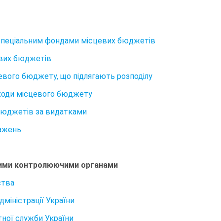
та спеціальним фондами місцевих бюджетів
цевих бюджетів
цевого бюджету, що підлягають розподілу
доходи місцевого бюджету
 бюджетів за видатками
важень
вними контролюючими органами
ства
міністрації України
тної служби України