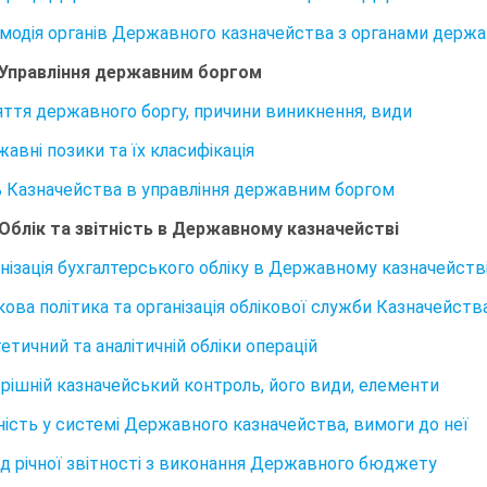
аємодія органів Державного казначейства з органами держа
 Управління державним боргом
няття державного боргу, причини виникнення, види
жавні позики та їх класифікація
ль Казначейства в управління державним боргом
 Облік та звітність в Державному казначействі
анізація бухгалтерського обліку в Державному казначейств
ікова політика та організація облікової служби Казначейств
тетичний та аналітичній обліки операцій
утрішній казначейський контроль, його види, елементи
тність у системі Державного казначейства, вимоги до неї
лад річної звітності з виконання Державного бюджету