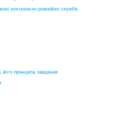
вної контрольно-ревізійної служби
і, його принципи, завдання
а