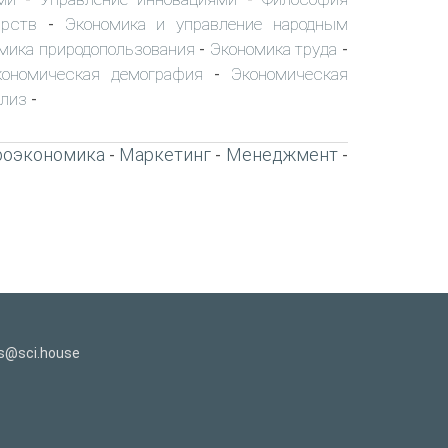
арств
Экономика и управление народным
-
мика природопользования
Экономика труда
-
-
кономическая демография
Экономическая
-
ализ
-
роэкономика
Маркетинг
Менеджмент
-
-
-
s@sci.house