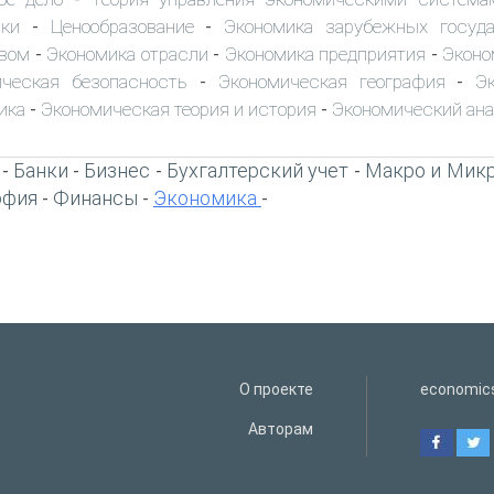
ки
Ценообразование
Экономика зарубежных госуд
-
-
вом
Экономика отрасли
Экономика предприятия
Эконо
-
-
-
ческая безопасность
Экономическая география
Э
-
-
ика
Экономическая теория и история
Экономический ан
-
-
Банки
Бизнес
Бухгалтерский учет
Макро и Мик
-
-
-
-
офия
Финансы
Экономика
-
-
-
О проекте
economic
Авторам