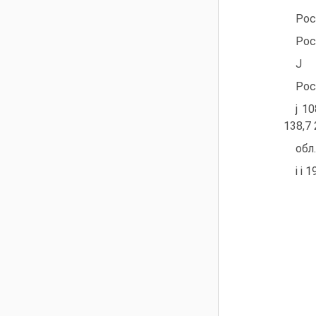
Рос
Рос
J
Рос
j 1
138,7
обл.
i i