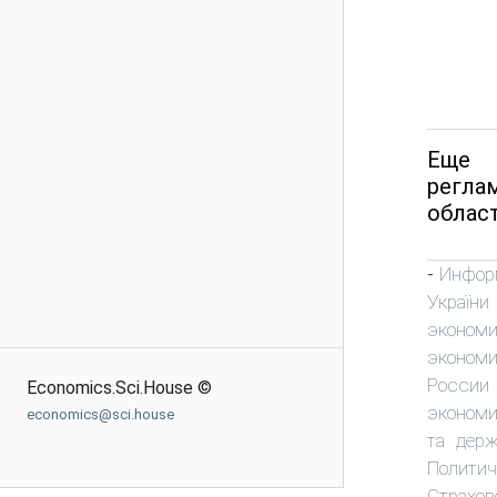
Еще 
регла
област
Инфор
-
України
экономи
экономи
России
Economics.Sci.House ©
эконом
economics@sci.house
та держ
Политич
Страхов