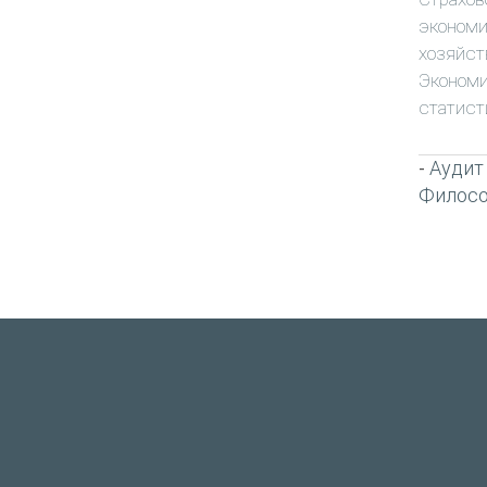
экономи
хозяйст
Экономи
статист
Аудит
-
Филос