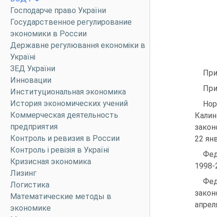
Господарче право України
Государственное регулирование
экономики в России
Державне регулювання економіки в
Україні
ЗЕД України
При
Инновации
При
Институциональная экономика
История экономических учений
Но
Коммерческая деятельность
Калин
предприятия
закон
Контроль и ревизия в России
22 янв
Контроль і ревізія в Україні
Фед
Кризисная экономика
1998-
Лизинг
Фед
Логистика
закон
Математические методы в
апреля
экономике