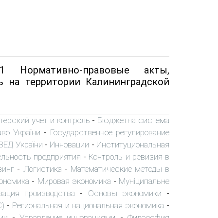
Нормативно-правовые акты,
 на территории Калининградской
терский учет и контроль
Бюджетна система
-
аво України
Государственное регулирование
-
ЗЕД України
Инновации
Институциональная
-
-
ельность предприятия
Контроль и ревизия в
-
зинг
Логистика
Математические методы в
-
-
ономика
Мировая экономика
Муніципальне
-
-
зация производства
Основы экономики
-
-
С)
Региональная и национальная экономика
-
-
ми
Управление инновациями
Философия
-
-