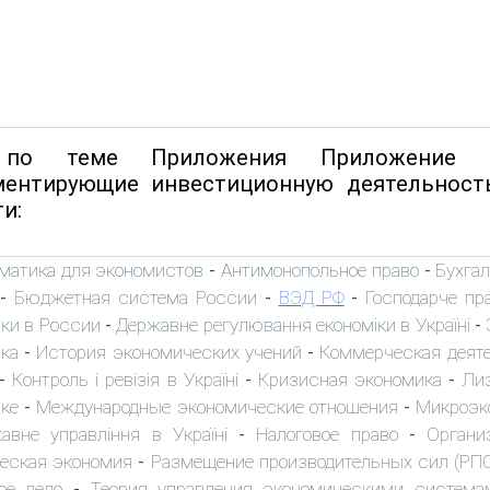
по теме Приложения Приложение 1 
ментирующие инвестиционную деятельность
и:
матика для экономистов
Антимонопольное право
Бухгал
-
-
Бюджетная система России
ВЭД РФ
Господарче пр
-
-
-
ки в России
Державне регулювання економіки в Україні
-
-
ка
История экономических учений
Коммерческая деят
-
-
Контроль і ревізія в Україні
Кризисная экономика
Ли
-
-
-
ике
Международные экономические отношения
Микроэк
-
-
авне управління в Україні
Налоговое право
Органи
-
-
еская экономия
Размещение производительных сил (РП
-
ое дело
Теория управления экономическими система
-