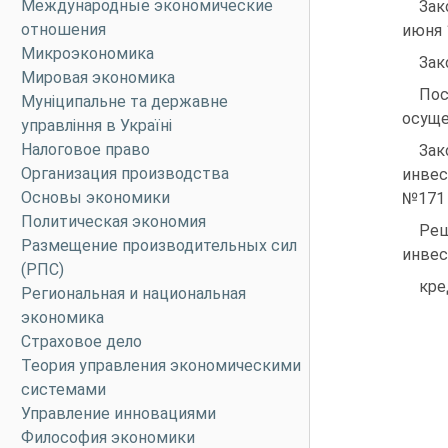
Международные экономические
Зак
отношения
июня 1
Микроэкономика
Зак
Мировая экономика
По
Муніципальне та державне
осуще
управління в Україні
Налоговое право
Зак
Организация производства
инвес
Основы экономики
№171
Политическая экономия
Ре
Размещение производительных сил
инвес
(РПС)
кре
Региональная и национальная
экономика
Страховое дело
Теория управления экономическими
системами
Управление инновациями
Философия экономики