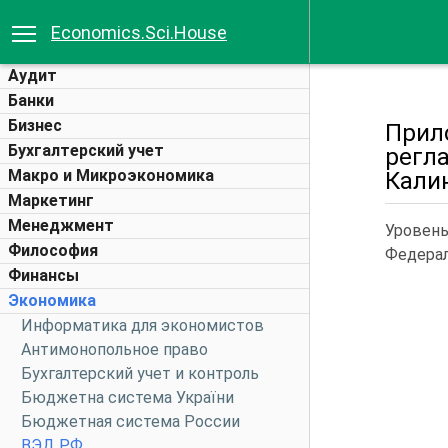
Economics.Sci.House
Аудит
Банки
Бизнес
При
Бухгалтерский учет
регл
Макро и Микроэкономика
Кали
Маркетинг
Менеджмент
Уровен
Философия
Федерал
Финансы
Экономика
Информатика для экономистов
Антимонопольное право
Бухгалтерский учет и контроль
Бюджетна система України
Бюджетная система России
ВЭД РФ