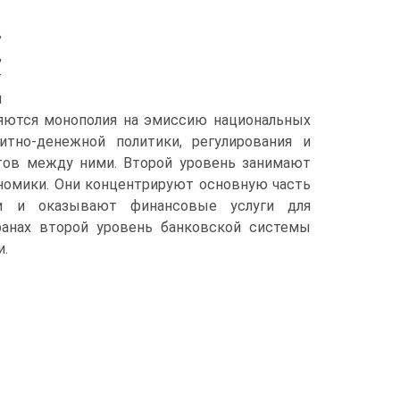
в
,
т
и
ляются монополия на эмиссию национальных
тно-денежной политики, регулирования и
етов между ними. Второй уровень занимают
номики. Они концентрируют основную часть
ии и оказывают финансовые услуги для
транах второй уровень банковской системы
и.