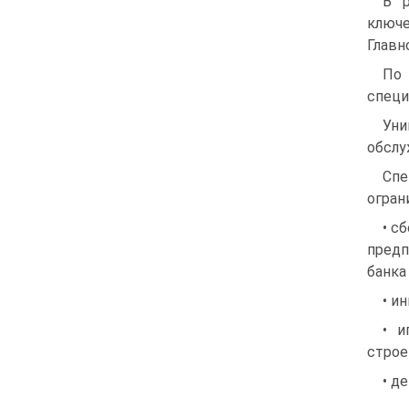
В р
ключе
Главн
По
специ
Уни
обслу
Спе
огран
• с
предп
банка
• и
• и
строе
• д