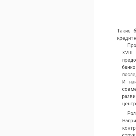
Такие 
кредитн
Про
XVIII
предо
банк
после
И на
совме
разв
центр
Рол
Напр
контр
струк