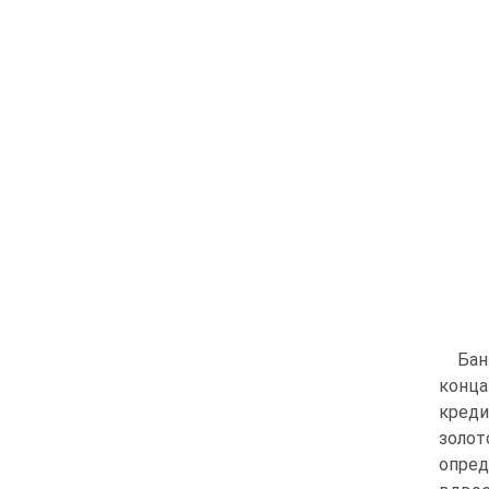
Бан
конц
креди
золот
опред