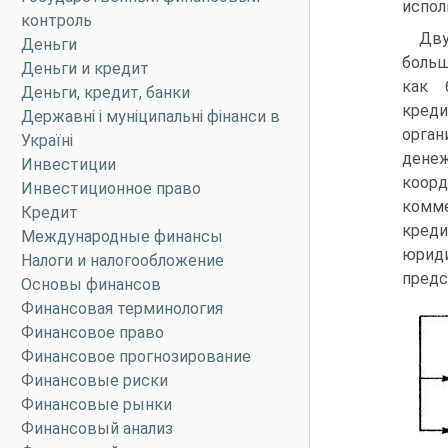
испол
контроль
Дв
Деньги
больш
Деньги и кредит
как 
Деньги, кредит, банки
креди
Державні і муніципальні фінанси в
орган
Україні
дене
Инвестиции
коорд
Инвестиционное право
комме
Кредит
кред
Международные финансы
юриди
Налоги и налогообложение
предс
Основы финансов
Финансовая терминология
Финансовое право
Финансовое прогнозирование
Финансовые риски
Финансовые рынки
Финансовый анализ