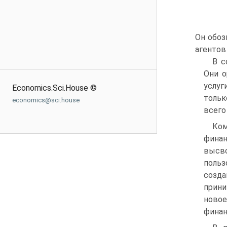
Он обоз
агентов
В с
Они о
услуг
Economics.Sci.House ©
тольк
economics@sci.house
всего
Ком
финан
высв
польз
созда
прини
ново
финан