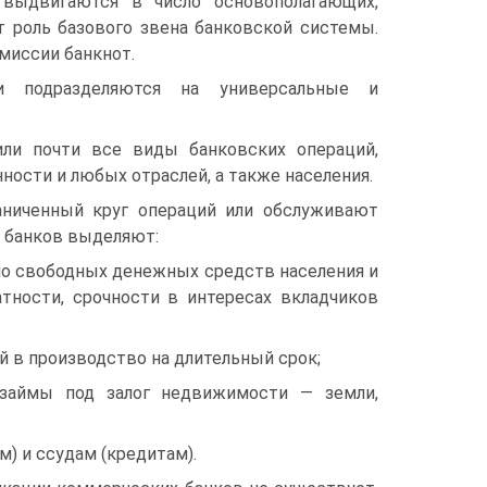
выдвигаются в число основополагающих,
 роль базового звена банковской системы.
эмиссии банкнот.
и подразделяются на универсальные и
ли почти все виды банковских операций,
сти и любых отраслей, а также населения.
ниченный круг операций или обслуживают
х банков выделяют:
но свободных денежных средств населения и
атности, срочности в интересах вкладчиков
 в производство на длительный срок;
займы под залог недвижимости — земли,
) и ссудам (кредитам).