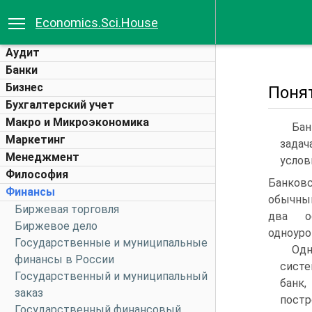
Economics.Sci.House
Аудит
Банки
Бизнес
Поня
Бухгалтерский учет
Макро и Микроэкономика
Бан
Маркетинг
задач
Менеджмент
услов
Философия
Банковс
Финансы
обычны
Биржевая торговля
два о
Биржевое дело
одноуро
Государственные и муниципальные
Одн
финансы в России
систе
Государственный и муниципальный
банк
заказ
пост
Государственный финансовый