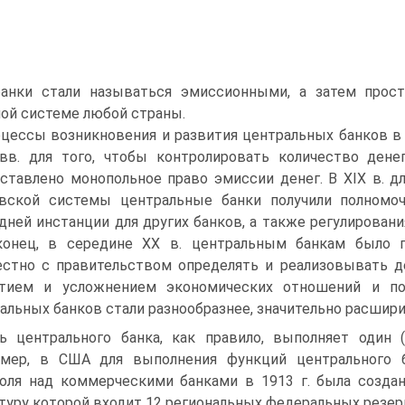
банки стали называться эмиссионными, а затем прос
ой системе любой страны.
цессы возникновения и развития центральных банков в 
 вв. для того, чтобы контролировать количество ден
ставлено монопольное право эмиссии денег. В XIX в. д
овской системы центральные банки получили полномо
дней инстанции для других банков, а также регулировани
конец, в середине XX в. центральным банкам было п
стно с правительством определять и реализовывать д
итием и усложнением экономических отношений и по
альных банков стали разнообразнее, значительно расширил
ь центрального банка, как правило, выполняет один 
имер, в США для выполнения функций центрального б
оля над коммерческими банками в 1913 г. была создан
туру которой входит 12 региональных федеральных резер