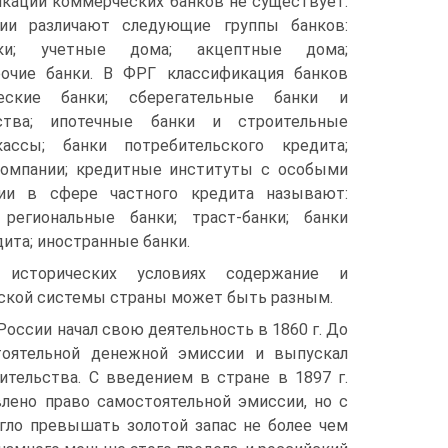
кации коммерческих банков не существует.
лии различают следующие группы банков:
ки; учетные дома; акцептные дома;
очие банки. В ФРГ классификация банков
ческие банки; сберегательные банки и
ства; ипотечные банки и строительные
кассы; банки потребительского кредита;
омпании; кредитные институты с особыми
нии в сфере частного кредита называют:
 региональные банки; траст-банки; банки
ита; иностранные банки.
 исторических условиях содержание и
ской системы страны может быть разным.
оссии начал свою деятельность в 1860 г. До
тоятельной денежной эмиссии и выпускал
тельства. С введением в стране в 1897 г.
лено право самостоятельной эмиссии, но с
гло превышать золотой запас не более чем