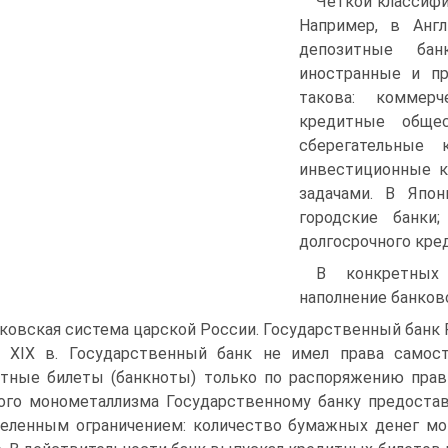
Четкой классифи
Например, в Анг
депозитные бан
иностранные и пр
такова: коммер
кредитные обще
сберегательные 
инвестиционные к
задачами. В Япо
городские банки;
долгосрочного кред
В конкретных
наполнение банков
ковская система царской России. Государственный банк Р
а XIX в. Государственный банк не имел права самос
тные билеты (банкноты) только по распоряжению прави
ого монометаллизма Государственному банку предостав
еленным ограничением: количество бумажных денег мо