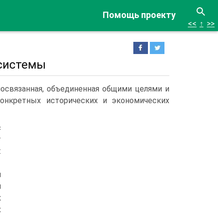
Помощь проекту
<<
↑
>>
 системы
мосвязанная, объединенная общими целями и
конкретных исторических и экономических
с
т
:
й
й
к
х