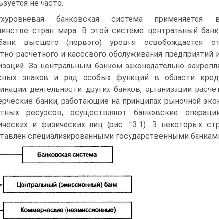
ьзуется не часто.
ухуровневая банковская система применяется 
инстве стран мира. В этой системе центральный банк
банк высшего (первого) уровня освобождается о
тно-расчетного и кассового обслуживания предприятий 
изаций. За центральным банком законодательно закреп
жных знаков и ряд особых функций в области креди
инации деятельности других банков, организации расч
рческие банки, работающие на принципах рыночной эко
итных ресурсов, осуществляют банковские операц
ческих и физических лиц (рис. 13.1). В некоторых с
тавлен специализированными государственными банкам