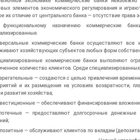
ыночной экономике коммерческие банки неизбежно 
вых элементов экономического регулирования и играют
ое их отличие от центрального банка — отсутствие права 
 функциональному назначению коммерческие банк
ализированные.
версальные коммерческие банки осуществляют все и
живают хозяйствующих субъектов любых форм собственно
циализированные коммерческие банки выполняют огра
иченное количество клиентов. Среди специализированны
берегательные — создаются с целью привлечения времен
риятий и их размещения на условиях возвратности, пл
 и развития хозяйства;
нвестиционные — обеспечивают финансирование вложений
потечные — предоставляют долгосрочные денежные 
ний;
епозитные — обслуживают клиентов по вкладам (депозитам