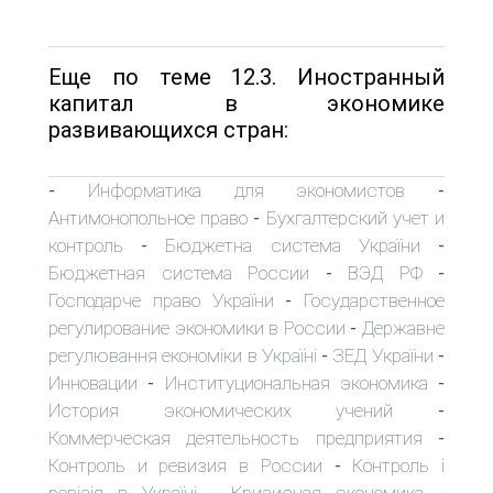
Еще по теме 12.3. Иностранный
капитал в экономике
развивающихся стран:
Информатика для экономистов
-
-
Антимонопольное право
Бухгалтерский учет и
-
контроль
Бюджетна система України
-
-
Бюджетная система России
ВЭД РФ
-
-
Господарче право України
Государственное
-
регулирование экономики в России
Державне
-
регулювання економіки в Україні
ЗЕД України
-
-
Инновации
Институциональная экономика
-
-
История экономических учений
-
Коммерческая деятельность предприятия
-
Контроль и ревизия в России
Контроль і
-
ревізія в Україні
Кризисная экономика