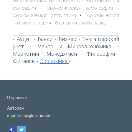
Экономическая безопасность
Экономическая
-
география
Экономическая демография
-
-
Экономическая статистика
Экономическая
-
теория и история
Экономический анализ
-
-
Аудит
Банки
Бизнес
Бухгалтерский
-
-
-
-
учет
Макро и Микроэкономика
-
-
Маркетинг
Менеджмент
Философия
-
-
-
Финансы
Экономика
-
-
О проекте
Авторам
economics@sci.house