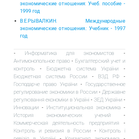
экономические отношения: Учеб. пособие -
1999 год
В.Е.РЫВАЛКИН. Международные
экономические отношения.: Учебник - 1997
год
Информатика для экономистов
-
-
Антимонопольное право
Бухгалтерский учет и
-
контроль
Бюджетна система України
-
-
Бюджетная система России
ВЭД РФ
-
-
Господарче право України
Государственное
-
регулирование экономики в России
Державне
-
регулювання економіки в Україні
ЗЕД України
-
-
Инновации
Институциональная экономика
-
-
История экономических учений
-
Коммерческая деятельность предприятия
-
Контроль и ревизия в России
Контроль і
-
ревізія в Україні
Кризисная экономика
-
-