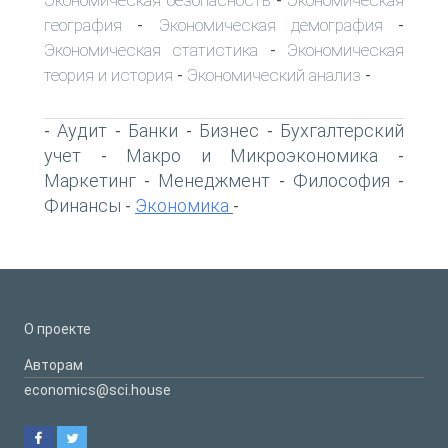
-
география
Экономическая демография
-
-
Экономическая статистика
Экономическая
-
теория и история
Экономический анализ
-
-
Аудит
Банки
Бизнес
Бухгалтерский
-
-
-
-
учет
Макро и Микроэкономика
-
-
Маркетинг
Менеджмент
Философия
-
-
-
Финансы
Экономика
-
-
О проекте
Авторам
economics@sci.house