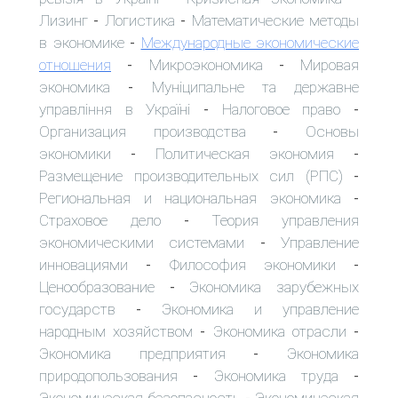
Лизинг
Логистика
Математические методы
-
-
в экономике
Международные экономические
-
отношения
Микроэкономика
Мировая
-
-
экономика
Муніципальне та державне
-
управління в Україні
Налоговое право
-
-
Организация производства
Основы
-
экономики
Политическая экономия
-
-
Размещение производительных сил (РПС)
-
Региональная и национальная экономика
-
Страховое дело
Теория управления
-
экономическими системами
Управление
-
инновациями
Философия экономики
-
-
Ценообразование
Экономика зарубежных
-
государств
Экономика и управление
-
народным хозяйством
Экономика отрасли
-
-
Экономика предприятия
Экономика
-
природопользования
Экономика труда
-
-
Экономическая безопасность
Экономическая