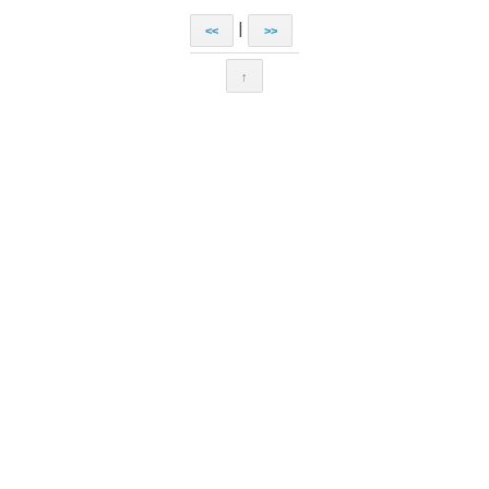
|
<<
>>
↑