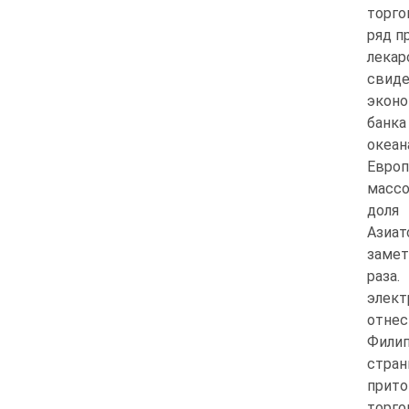
торго
ряд п
лекар
свид
эконо
банка
океан
Евро
массо
доля
Азиат
замет
раза
элект
отнес
Филип
стран
прито
торго