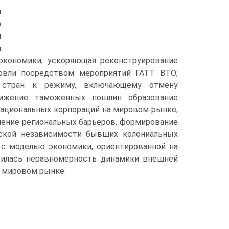
и
о
и
я
экономики, ускоряющая реконструирование
говли посредством мероприятий ГАТТ ВТО;
х стран к режиму, включающему отмену
нижение таможенных пошлин образование
национальных корпораций на мировом рынке;
нение региональных барьеров, формирование
еской независимости бывших колониальных
" с моделью экономики, ориентированной на
вилась неравномерность динамики внешней
а мировом рынке.