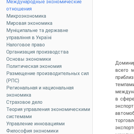
Международные экономические
отношения
Микроэкономика
Мировая экономика
Муніципальне та державне
управління в Україні
Налоговое право
Организация производства
Основы экономики
Доминир
Политическая экономия
всего м
Размещение производительных сил
прибли
(РПС)
темпам
Региональная и национальная
междуна
экономика
в сфере
Страховое дело
экспорт
Теория управления экономическими
автомоб
системами
торговл
Управление инновациями
экспорт
Философия экономики