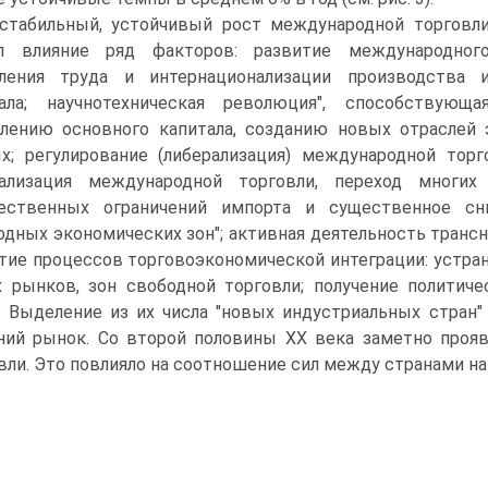
стабильный, устойчивый рост международной торговл
ал влияние ряд факторов: развитие международног
еления труда и интернационализации производства 
ала; научнотехническая революция", способствующа
лению основного капитала, созданию новых отраслей 
х; регулирование (либерализация) международной тор
рализация международной торговли, переход многи
чественных ограничений импорта и существенное с
одных экономических зон"; активная деятельность транс
тие процессов торговоэкономической интеграции: устра
 рынков, зон свободной торговли; получение политич
. Выделение из их числа "новых индустриальных стран
ий рынок. Со второй половины XX века заметно проя
вли. Это повлияло на соотношение сил между странами н