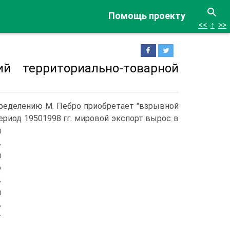
Помощь проекту
<<
↑
>>
й территориально-товарной
пределению М. Пебро приобретает "взрывной
ериод 19501998 гг. мировой экспорт вырос в
и
в
л
о
в
л
в
т