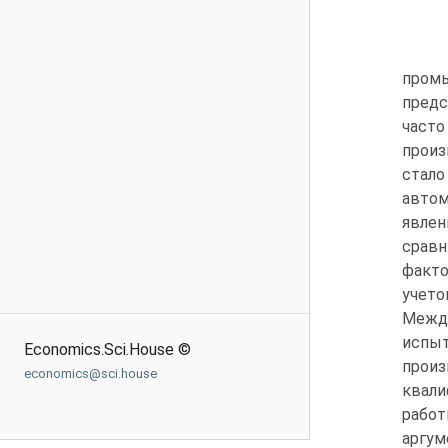
пром
предс
част
произ
стал
авто
явле
сравн
факто
учето
Между
испы
Economics.Sci.House ©
произ
economics@sci.house
квали
работ
аргум