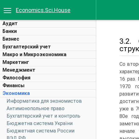
Economics.Sci.House
Аудит
Банки
Бизнес
3.2.
Бухгалтерский учет
стру
Макро и Микроэкономика
Маркетинг
Со втор
Менеджмент
характе
Философия
16 раз.
П
Финансы
1970 г
Экономика
развити
Информатика для экономистов
достиг
Антимонопольное право
уже в 7
Бухгалтерский учет и контроль
80е го
Бюджетна система України
заметно
Бюджетная система России
начале
ВЭД РФ
высокие