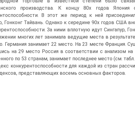
ародной торговле в известной степени было связа
анского производства. К концу 80х годов Япония
ентоспособности. В этот же период к ней присоедини
р, Гонконг Тайвань. Однако к середине 90х годов США в
урентоспособности. За ними вплотную идут Сингапур, Гон
яжении многих лет занимала ведущие места в результате
о. Германия занимает 22 место. На 23 месте Франция. С
ись на 29 место Россия в соответствии с анализом на 
нного по 53 странам, занимает последнее место (см. табл. 
екс конкурентоспособности для каждой из стран рассч
дексов, представляющих восемь основных факторов.