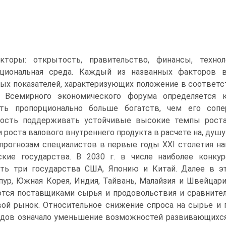
кторы: открытость, правительство, финансы, технол
уциональная среда. Каждый из названных факторов 
ых показателей, характеризующих положение в соответ
х Всемирного экономического форума определяется к
ать пропорционально больше богатств, чем его соп
ность поддерживать устойчивые высокие темпы роста
 роста валового внутреннего продукта в расчете на, душу
прогнозам специалистов в первые годы XXI столетия н
ские государства. В 2030 г. в числе наиболее конку
ть три государства США, Японию и Китай. Далее в эт
пур, Южная Корея, Индия, Тайвань, Малайзия и Швейца
тся поставщиками сырья и продовольствия и сравнител
ой рынок. Относительное снижение спроса на сырье и 
одов означало уменьшение возможностей развивающихся