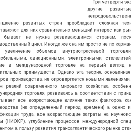
Три четверти эк
другие развит
непродовольств
ышленно развитых стран преобладает сложная техн
тавляют для них сравнительно меньший интерес как рын
о бывает не нужна развивающимся странам, пос
водственный цикл. Иногда же она им просто не по карман
о увеличение объемов внутриотраслевой торгов
мобильными, авиационными, электронными, сталелите
ние в международной торговле на первый взгляд н
ительных преимуществ. Однако эта теория, основанна
ров производства, не опровергается новыми явлениями,
м реалий современного мирового хозяйства, особен
народная торговля, развиваясь в соответствии с прин
тывает все возрастающее влияние таких факторов ка
водства (на определенный период времени) в одних и
фикации труда, все возрастающие затраты на научнои
ы (НИОКР), углубление процессов международной спец
ентом в пользу развития трансатлантического рынка ста