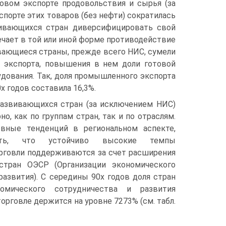
вом экспорте продовольствия и сырья (за
порте этих товаров (без нефти) сократилась
звивающихся стран диверсифицировать свой
чает в той или иной форме противодействие
вающиеся страны, прежде всего НИС, сумели
 экспорта, повышения в нем доли готовой
дования. Так, доля промышленного экспорта
 годов составила 16,3%.
развивающихся стран (за исключением НИС)
о, как по группам стран, так и по отраслям.
овные тенденций в региональном аспекте,
ить, что устойчиво высокие темпы
рговли поддерживаются за счет расширения
стран ОЭСР (Организации экономического
развития). С середины 90х годов доля стран
номического сотрудничества и развития
орговле держится на уровне 7273% (см. табл.