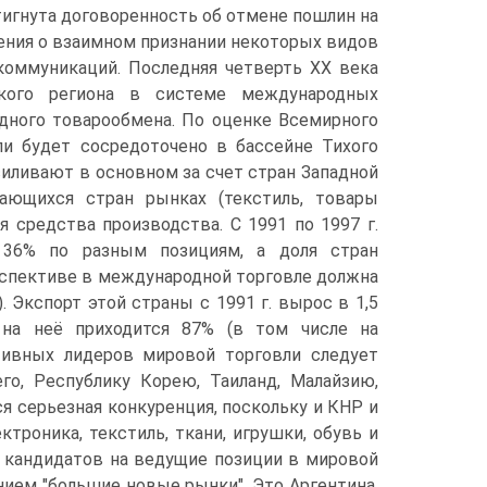
стигнута договоренность об отмене пошлин на
ения о взаимном признании некоторых видов
екоммуникаций. Последняя четверть XX века
ского региона в системе международных
дного товарообмена. По оценке Всемирного
ли будет сосредоточено в бассейне Тихого
силивают в основном за счет стран Западной
ающихся стран рынках (текстиль, товары
я средства производства. С 1991 по 1997 г.
36% по разным позициям, а доля стран
ерспективе в международной торговле должна
 Экспорт этой страны с 1991 г. вырос в 1,5
 на неё приходится 87% (в том числе на
тивных лидеров мировой торговли следует
го, Республику Корею, Таиланд, Малайзию,
 серьезная конкуренция, поскольку и КНР и
роника, текстиль, ткани, игрушки, обувь и
их кандидатов на ведущие позиции в мировой
ием "большие новые рынки". Это Аргентина,