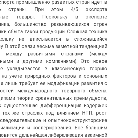
спорта промышленно развитых стран идет в
ые страны. При этом 4/5 экспорта
енные товары. Поскольку в экспорте
ика, большинство развивающихся стран
ки сбыта такой продукции. Сложная техника
кольку не вписывается в сложившийся
у. В этой связи весьма заметной тенденцией
ли между развитыми странами (между
йными и другими компаниями). Это новое
е укладывается в классическую теорию
я на учете природных факторов и основных
 а лишь требует ее модификации развития с
ностей международного товарного обмена.
ципами теории сравнительных преимуществ,
к существенная дифференциация издержек
 тех же отраслях под влиянием НТП, рост
сследовательские и опытноконструкторские
иализации и кооперирования. Все большим
новится дальнейшая либерализация взаимной