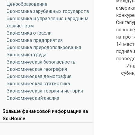
междун
Ценообразование
америк
Экономика зарубежных государств
конкур
Экономика и управление народным
Сингапу
хозяйством
по конк
Экономика отрасли
на прот
Экономика предприятия
14 мест
Экономика природопользования
поднявш
Экономика труда
проведе
Экономическая безопасность
Инд
Экономическая география
субин
Экономическая демография
Экономическая статистика
Экономическая теория и история
Экономический анализ
Больше финансовой информации на
Sci.House