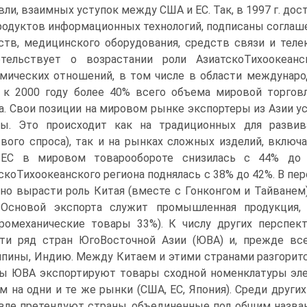
вли, взаимных уступок между США и ЕС. Так, в 1997 г. до
родуктов информационных технологий, подписаны соглаш
ств, медицинского оборудования, средств связи и тел
етельствует о возрастании роли АзиатскоТихоокеан
мических отношений, в том числе в области междунаро
 к 2000 году более 40% всего объема мировой торгов
а. Свои позиции на мировом рынке экспортеры из Азии у
пы. Это происходит как на традиционных для развив
вого спроса), так и на рынках сложных изделий, включа
 ЕС в мировом товарообороте снизилась с 44% до 
скоТихоокеанского региона поднялась с 38% до 42%. В п
но вырасти роль Китая (вместе с Гонконгом и Тайванем).
. Основой экспорта служит промышленная продукция,
ромеханические товары 33%). К числу других перспек
ти ряд стран ЮгоВосточной Азии (ЮВА) и, прежде все
пины, Индию. Между Китаем и этими странами разгорится
ы ЮВА экспортируют товары сходной номенклатуры элект
м на одни и те же рынки (США, ЕС, Япония). Среди друг
вле претендуют страны, объединенные под общим назван