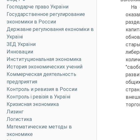
Господарче право України
На 
Государственное регулирование
оказ
экономики в России
разд
Державне регулювання економіки в
капит
Україні
обнов
ЗЕД України
стары
Инновации
либе
Институциональная экономика
коли
История экономических учений
"своб
Коммерческая деятельность
разви
предприятия
общих
Контроль и ревизия в России
стран
Контроль і ревізія в Україні
внешн
Кризисная экономика
торго
Лизинг
Логистика
Математические методы в
экономике