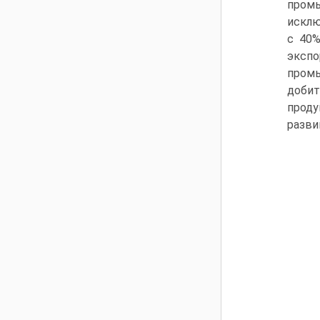
промы
исклю
с 40%
экспо
промы
добит
проду
разви