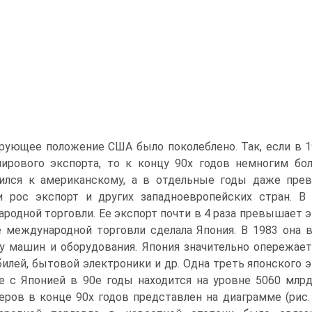
ующее положение США было поколеблено. Так, если в 19
ирового экспорта, то к концу 90х годов немногим бо
зился к американскому, а в отдельные годы даже пре
и рос экспорт и других западноевропейских стран. В
родной торговли. Ее экспорт почти в 4 раза превышает 
 международной торговли сделала Япония. В 1983 она
у машин и оборудования. Япония значительно опережае
илей, бытовой электроники и др. Одна треть японского 
е с Японией в 90е годы находится на уровне 5060 млр
еров в конце 90х годов представлен на диаграмме (ри