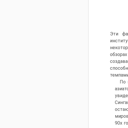
Эти фа
инстит
некотор
обзора
создав
способ
темпами
По 
азиат
увиде
Синга
остаю
миров
90х г