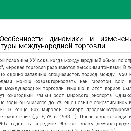
 Особенности динамики и изменени
ктуры международной торговли
ой половины XX века, когда международный обмен по о
р", мировая торговля развивается высокими темпами. В п
о оценке западных специалистов период между 1950 
одами можно охарактеризовать как "золотой век" 
и международной торговли. Именно в этот период бы
нут ежегодный 7%ный рост мирового экспорта. Однак
0е годы он снизился до 5%, еще больше сократившись 
ды. В конце 80х мировой экспорт продемонстрирова
е оживление (до 8,5% в 1988 г.). После явного спада 
 90х годов, в середине 90х он вновь демонстрируе
 устойчивые темпы в среднем 6% в год (см. рис. 3).