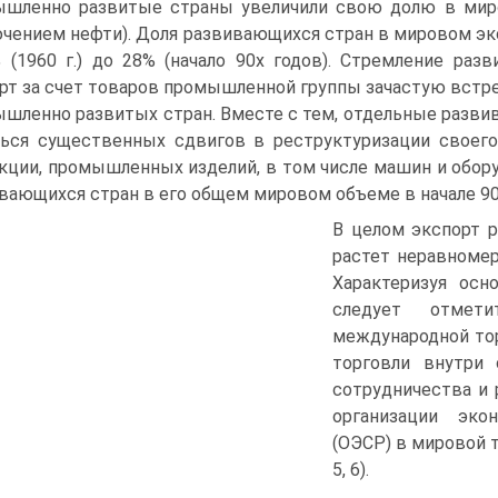
шленно развитые страны увеличили свою долю в миро
чением нефти). Доля развивающихся стран в мировом экс
 (1960 г.) до 28% (начало 90х годов). Стремление ра
рт за счет товаров промышленной группы зачастую встре
шленно развитых стран. Вместе с тем, отдельные разви
ься существенных сдвигов в реструктуризации своего
кции, промышленных изделий, в том числе машин и обору
вающихся стран в его общем мировом объеме в начале 90х
В целом экспорт 
растет неравномерн
Характеризуя осн
следует отмет
международной то
торговли внутри 
сотрудничества и 
организации эко
(ОЭСР) в мировой т
5, 6).