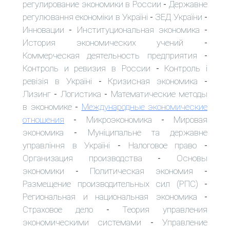
регулирование экономики в России
Державне
-
регулювання економіки в Україні
ЗЕД України
-
-
Инновации
Институциональная экономика
-
-
История экономических учений
-
Коммерческая деятельность предприятия
-
Контроль и ревизия в России
Контроль і
-
ревізія в Україні
Кризисная экономика
-
-
Лизинг
Логистика
Математические методы
-
-
в экономике
Международные экономические
-
отношения
Микроэкономика
Мировая
-
-
экономика
Муніципальне та державне
-
управління в Україні
Налоговое право
-
-
Организация производства
Основы
-
экономики
Политическая экономия
-
-
Размещение производительных сил (РПС)
-
Региональная и национальная экономика
-
Страховое дело
Теория управления
-
экономическими системами
Управление
-