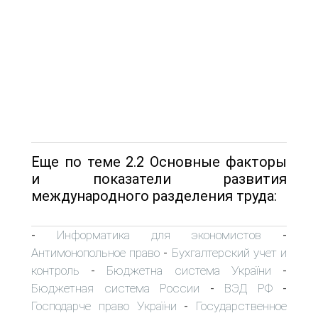
Еще по теме 2.2 Основные факторы
и показатели развития
международного разделения труда:
Информатика для экономистов
-
-
Антимонопольное право
Бухгалтерский учет и
-
контроль
Бюджетна система України
-
-
Бюджетная система России
ВЭД РФ
-
-
Господарче право України
Государственное
-