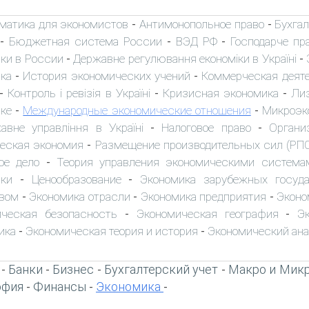
матика для экономистов
Антимонопольное право
Бухгал
-
-
Бюджетная система России
ВЭД РФ
Господарче пр
-
-
-
ки в России
Державне регулювання економіки в Україні
-
-
ка
История экономических учений
Коммерческая деят
-
-
Контроль і ревізія в Україні
Кризисная экономика
Ли
-
-
-
ике
Международные экономические отношения
Микроэк
-
-
авне управління в Україні
Налоговое право
Органи
-
-
еская экономия
Размещение производительных сил (РП
-
ое дело
Теория управления экономическими система
-
ки
Ценообразование
Экономика зарубежных госуд
-
-
вом
Экономика отрасли
Экономика предприятия
Эконо
-
-
-
ческая безопасность
Экономическая география
Э
-
-
ика
Экономическая теория и история
Экономический ан
-
-
Банки
Бизнес
Бухгалтерский учет
Макро и Мик
-
-
-
-
офия
Финансы
Экономика
-
-
-