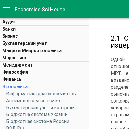
Economics.Sci.House
Аудит
Банки
Бизнес
2.1.
Бухгалтерский учет
изде
Макро и Микроэкономика
Маркетинг
Одной 
Менеджмент
отношен
Философия
МРТ, е
Финансы
воздей
Экономика
разделе
Информатика для экономистов
рыночн
Антимонопольное право
сопряж
Бухгалтерский учет и контроль
ускоре
Бюджетна система України
страна
Бюджетная система России
полнее
ВЭД РФ
потребн