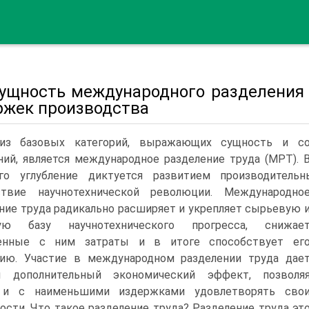
 Сущность международного разделения
ржек производства
из базовых категорий, выражающих сущность и со
ий, является международное разделение труда (МРТ). 
го углубление диктуется развитием производител
ствие научнотехнической революции.
Международно
ние труда радикально расширяет и укрепляет сырьевую 
ую базу научнотехнического прогресса, снижае
енные с ним затраты и в итоге способствует ег
нию. Участие в международном разделении труда дае
м дополнительный экономический эффект, позволя
 и с наименьшими издержками удовлетворять сво
ости. Что такое разделение труда? Разделение труда эт