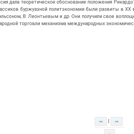
сия дала теоретическое обоснование положения РикардоТ
ассиков буржуазной политэкономии были развиты в XX в
эльсоном, В. Леонтьевым и др. Они получили свое вопло
родной торговли механизма международных экономичес
|
<<
>>
↑