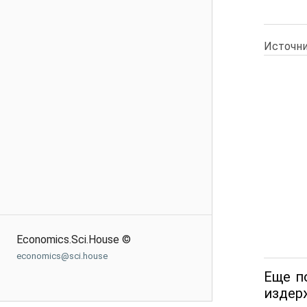
Источни
Economics.Sci.House ©
economics@sci.house
Еще п
издер