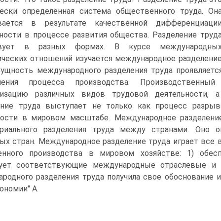
ески определенная система общественного труда. Он
вается в результате качественной дифференциаци
ности в процессе развития общества. Разделение труд
вует в разных формах. В курсе международны
ческих отношений изучается международное разделени
Сущность международного разделения труда проявляетс
нения процесса производства. Производственный
лизацию различных видов трудовой деятельности, а
ение труда выступает не только как процесс разрыв
ности в мировом масштабе. Международное разделени
ориального разделения труда между странами. Оно о
ых стран. Международное разделение труда играет все
енного производства в мировом хозяйстве: 1) обесп
ует соответствующие международные отраслевые и р
родного разделения труда получила свое обоснование и
ономии" А.