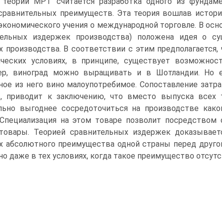
й теории МРТ считается разработка одного из фундам
сравнительных преимуществ. Эта теория вошлав истори
экономического учения о международной торговле. В осн
тельных издержек производства) положена идея о с
х производства. В соответствии с этим предполагается,
ических условиях, в принципе, существует возможнос
ер, виноград можно выращивать и в Шотландии. Но 
ное из него вино малоупотребимое. Сопоставление затра
, приводит к заключению, что вместо выпуска всех т
льно выгоднее сосредоточиться на производстве како
 Специализация на этом товаре позволит посредством
 товары. Теорией сравнительных издержек доказывает
х абсолютного преимущества одной страны перед друго
 но даже в тех условиях, когда такое преимущество отсутс