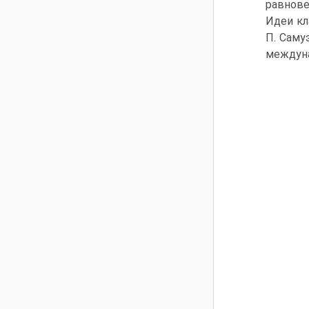
равнове
Идеи кл
П. Саму
междуна