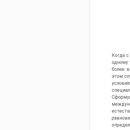
Когда с
одному 
более в
этом сл
услови
специа
Сформул
междуна
естест
равнове
определ