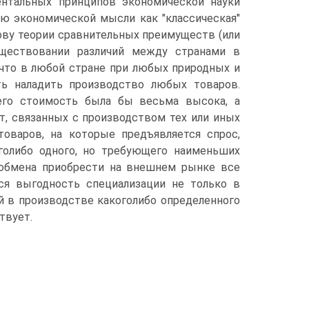
ентальных принципов экономической науки
ю экономической мысли как "классическая"
ову теории сравнительных преимуществ (или
уществовании различий между странами в
 что в любой стране при любых природных и
ть наладить производство любых товаров.
его стоимость была бы весьма высока, а
т, связанных с производством тех или иных
оваров, на которые предъявляется спрос,
голибо одного, но требующего наименьших
 обмена приобрести на внешнем рынке все
ся выгодность специализации не только в
й в производстве какоголибо определенного
твует.