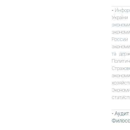
Инфор
-
України
экономи
экономи
России
эконом
та держ
Политич
Страхов
экономи
хозяйст
Экономи
статист
Аудит
-
Филос