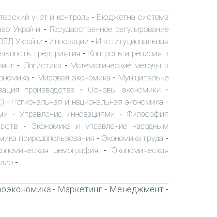
терский учет и контроль
Бюджетна система
-
аво України
Государственное регулирование
-
ЗЕД України
Инновации
Институциональная
-
-
ельность предприятия
Контроль и ревизия в
-
зинг
Логистика
Математические методы в
-
-
ономика
Мировая экономика
Муніципальне
-
-
зация производства
Основы экономики
-
-
С)
Региональная и национальная экономика
-
-
ми
Управление инновациями
Философия
-
-
арств
Экономика и управление народным
-
мика природопользования
Экономика труда
-
-
кономическая демография
Экономическая
-
ализ
-
роэкономика
Маркетинг
Менеджмент
-
-
-