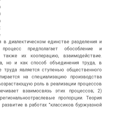
а
и
а
х
е
я в диалектическом единстве разделения и
 процесс предполагает обособление и
 также их кооперацию, взаимодействие.
а, но и как способ объединения труда, в
е труда является ступенью общественного
пирается на специализацию производства
 возрастающую роль в реализации процессов
ечивает взаимосвязь этих процессов; 2)
егиональноотраслевые пропорции. Теория
 развитие в работах "классиков буржуазной