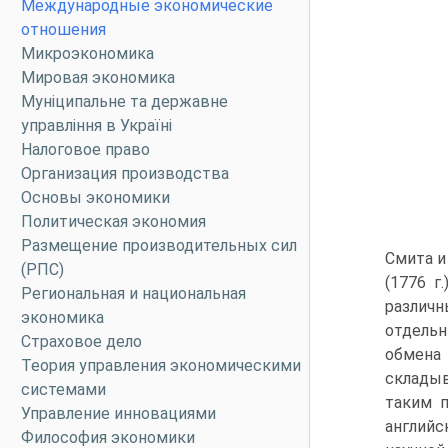
Международные экономические
отношения
Микроэкономика
Мировая экономика
Муніципальне та державне
управління в Україні
Налоговое право
Организация производства
Основы экономики
Политическая экономия
Размещение производительных сил
Смита и
(РПС)
(1776 г
Региональная и национальная
различн
экономика
отдельн
Страховое дело
обмена
Теория управления экономическими
складыв
системами
таким п
Управление инновациями
английс
Философия экономики