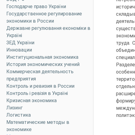
Господарче право України
историч
Государственное регулирование
склады
экономики в России
деятель
Державне регулювання економіки в
сущест
Україні
экономи
ЗЕД України
труда. 
Инновации
объеди
Институциональная экономика
специа
История экономических учений
Раздел
Коммерческая деятельность
особен
предприятия
террит
Контроль и ревизия в России
отдельн
Контроль і ревізія в Україні
расшир
Кризисная экономика
формир
Лизинг
междуна
Логистика
политэк
Математические методы в
экономике