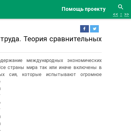
Помощь проекту
<<
↑
>>
 труда. Теория сравнительных
держание международных экономических
Все страны мира так или иначе включены в
ьных сия, которые испытывают огромное
е
и
т
о
т
я
и
о