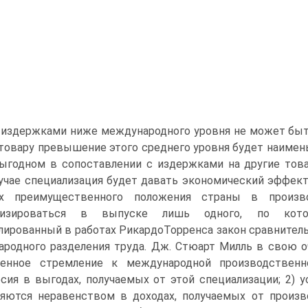
 издержками ниже международного уровня не может быть
товару превышение этого среднего уровня будет наимень
ыгодном в сопоставлении с издержками на другие това
учае специализация будет давать экономический эффект.
ях преимущественного положения страны в произв
лизироваться в выпуске лишь одного, по кото
ированный в работах РикардоТорренса закон сравнител
родного разделения труда. Дж. Стюарт Милль в свою о
венное стремление к международной производственн
сия в выгодах, получаемых от этой специализации; 2) у
яются неравенством в доходах, получаемых от произв