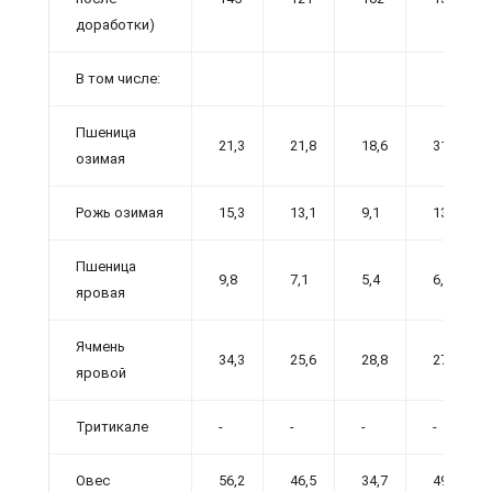
доработки)
В том числе:
Пшеница
21,3
21,8
18,6
31,8
озимая
Рожь озимая
15,3
13,1
9,1
13,5
Пшеница
9,8
7,1
5,4
6,1
яровая
Ячмень
34,3
25,6
28,8
27,3
яровой
Тритикале
-
-
-
-
Овес
56,2
46,5
34,7
49,7