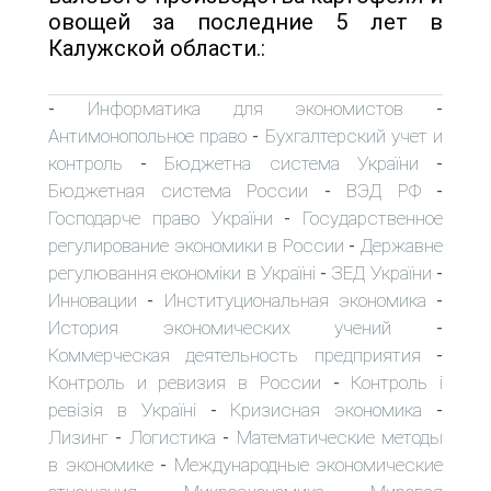
овощей за последние 5 лет в
Калужской области.:
Информатика для экономистов
-
-
Антимонопольное право
Бухгалтерский учет и
-
контроль
Бюджетна система України
-
-
Бюджетная система России
ВЭД РФ
-
-
Господарче право України
Государственное
-
регулирование экономики в России
Державне
-
регулювання економіки в Україні
ЗЕД України
-
-
Инновации
Институциональная экономика
-
-
История экономических учений
-
Коммерческая деятельность предприятия
-
Контроль и ревизия в России
Контроль і
-
ревізія в Україні
Кризисная экономика
-
-
Лизинг
Логистика
Математические методы
-
-
в экономике
Международные экономические
-