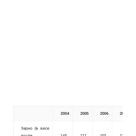
2004
2005
2006
2007
Зерно (в весе
после
145
121
102
134