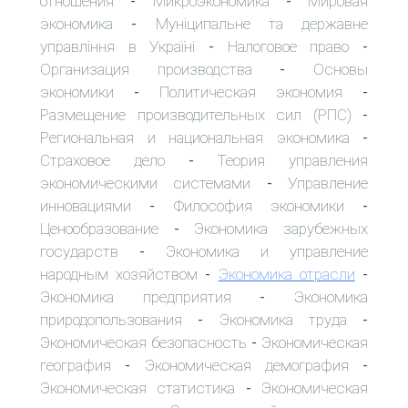
отношения
Микроэкономика
Мировая
-
-
экономика
Муніципальне та державне
-
управління в Україні
Налоговое право
-
-
Организация производства
Основы
-
экономики
Политическая экономия
-
-
Размещение производительных сил (РПС)
-
Региональная и национальная экономика
-
Страховое дело
Теория управления
-
экономическими системами
Управление
-
инновациями
Философия экономики
-
-
Ценообразование
Экономика зарубежных
-
государств
Экономика и управление
-
народным хозяйством
Экономика отрасли
-
-
Экономика предприятия
Экономика
-
природопользования
Экономика труда
-
-
Экономическая безопасность
Экономическая
-
география
Экономическая демография
-
-
Экономическая статистика
Экономическая
-