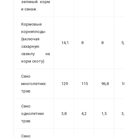
зеленый корм
и сенаж
Кормовые
корнеплоды
(включая
14,1
8
8
5,3
сахарную
свеклу на
корм скоту)
Сено
многолетних
129
115
96,8
103
трав
Сено
однолетних
3,8
4,2
1,5
3,9
трав
Сено