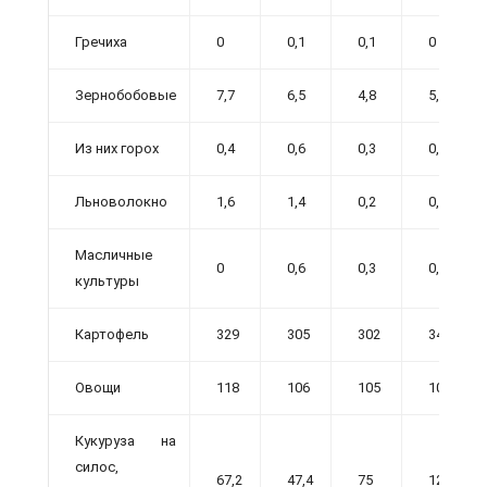
Гречиха
0
0,1
0,1
0
Зернобобовые
7,7
6,5
4,8
5,2
Из них горох
0,4
0,6
0,3
0,9
Льноволокно
1,6
1,4
0,2
0,4
Масличные
0
0,6
0,3
0,8
культуры
Картофель
329
305
302
347
Овощи
118
106
105
101
Кукуруза на
силос,
67,2
47,4
75
128