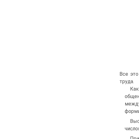
Все это
труда.
Как
общен
между
форми
Выс
число
При