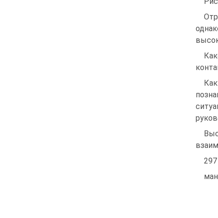
Рис
Отр
однак
высок
Как
конта
Как
позна
ситуа
руков
Выс
взаим
297
ман