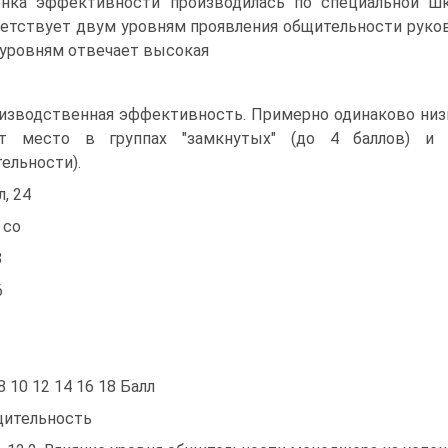
нка эффективности производилась по специальной шк
етствует двум уровням проявления общительности руково
уровням отвечает высокая
изводственная эффективность. Примерно одинаково низ
т место в группах "замкнутых" (до 4 баллов) и 
ельности).
л, 24
 со
8
6
 8 10 12 14 16 18 Балл
ительность