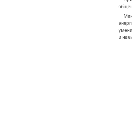
общен
Мен
энерг
умени
и нав