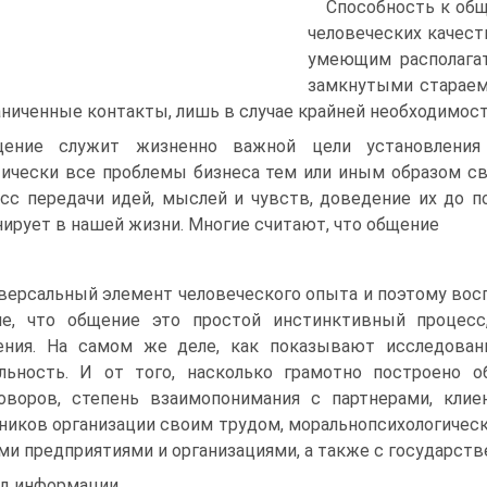
Способность к общ
человеческих качест
умеющим располагат
замкнутыми стараем
аниченные контакты, лишь в случае крайней необходимост
щение служит жизненно важной цели установления 
ически все проблемы бизнеса тем или иным образом св
сс передачи идей, мыслей и чувств, доведение их до 
ирует в нашей жизни. Многие считают, что общение
версальный элемент человеческого опыта и поэтому вос
ие, что общение это простой инстинктивный процесс
ния. На самом же деле, как показывают исследован
льность. И от того, насколько грамотно построено о
оворов, степень взаимопонимания с партнерами, клие
ников организации своим трудом, моральнопсихологическ
ми предприятиями и организациями, а также с государст
д информации