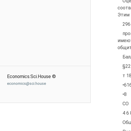
Оце
соотв
Этим 
296
про
имею
общит
Бал
§22
т 1
Economics.Sci.House ©
economics@sci.house
•61
•8
СО
4 6
Общ