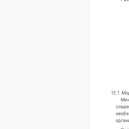
12.1. М
Мен
совре
необх
орган