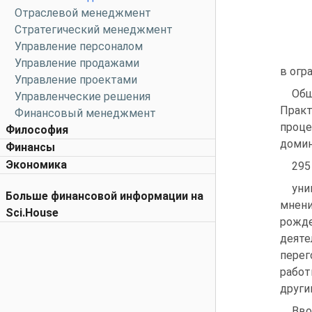
Отраслевой менеджмент
Стратегический менеджмент
Управление персоналом
Управление продажами
в огр
Управление проектами
Об
Управленческие решения
Практ
Финансовый менеджмент
проце
Философия
домин
Финансы
Экономика
295
уни
Больше финансовой информации на
мнен
Sci.House
рожде
деяте
перег
работ
други
Вво