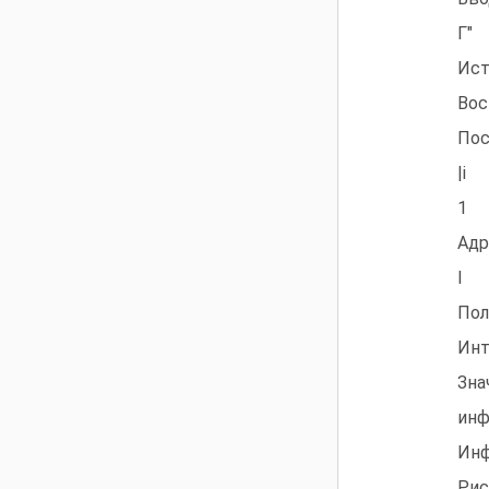
Г"
Ист
Вос
Пос
|i
1
Адр
І
Пол
Инт
Зна
инф
Инф
Рис