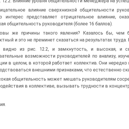
. 12.2. Влияние уровня общительности менеджера на усп
ицательное влияние сверхнизкой общительности руков
о интерес представляет отрицательное влияние, ок
ая общительность руководителя (более 16 баллов).
овы же причины такого явления? Казалось бы, чем б
ктный и это не преминет сказаться на результатах труда. Н
 видно из рис. 12.2, и замкнутость, и высокая, и 
вательные возможности руководителей по анализу, изуче
ции в целом, в которой работает коллектив. Они нередко
одствоваться внешними признаками, что естественно ска
окая общительность может мешать руководителям сосре
одействия в коллективе, вызывать трудности в концент
ия.