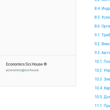
8.4. Ин
8.5. Ус
8.6. Ор
9.1. Тр
9.2. Вла
9.3. Ав
10.1. П
Economics.Sci.House ©
10.2. У
economics@sci.house
10.3. Э
10.4. Х
10.5. Д
11.1. П