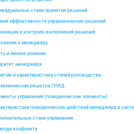
дивидуальные стили принятия решений
ловия эффективности управленческих решений
ганизация и контроль выполнения решений
ебования к менеджеру
сть и личное влияние
торитет менеджера
онятие и характеристика стилей руководства
правленческая решетка ГРИД
лементы управления (поведенческие элементы)
арактеристика поведенческих действий менеджера в сис
ополнительные стили управления
рирода конфликта