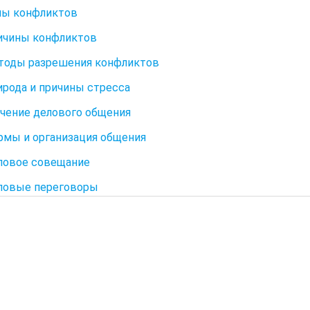
ипы конфликтов
ричины конфликтов
етоды разрешения конфликтов
рирода и причины стресса
начение делового общения
ормы и организация общения
еловое совещание
еловые переговоры