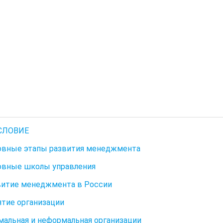
СЛОВИЕ
новные этапы развития менеджмента
новные школы управления
звитие менеджмента в России
нятие организации
рмальная и неформальная организации