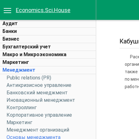
Economics.Sci.House
Аудит
Банки
Бизнес
Кабушк
Бухгалтерский учет
Макро и Микроэкономика
Рас
Маркетинг
органи
Менеджмент
также 
Public relations (PR)
по мен
Антикризисное управление
работн
Банковский менеджмент
Иновационный менеджмент
Контроллинг
Корпоративное управление
Маркетинг
Менеджмент организаций
Основы менеджмента