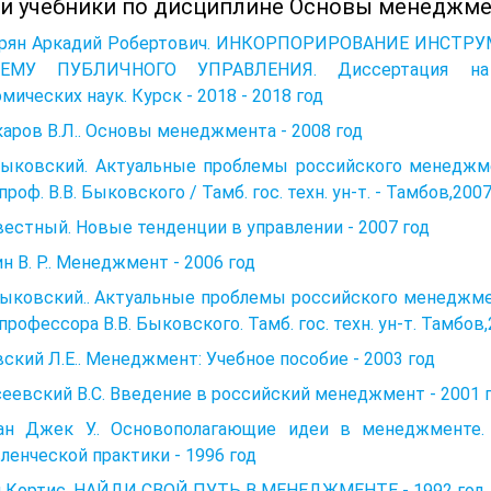
 и учебники по дисциплине Основы менеджме
орян Аркадий Робертович. ИНКОРПОРИРОВАНИЕ ИНСТР
ЕМУ ПУБЛИЧНОГО УПРАВЛЕНИЯ. Диссертация на 
мических наук. Курск - 2018 - 2018 год
аров В.Л.. Основы менеджмента - 2008 год
Быковский. Актуальные проблемы российского менеджмента 
 проф. В.В. Быковского / Тамб. гос. техн. ун-т. - Тамбов,2007.
естный. Новые тенденции в управлении - 2007 год
н В. Р.. Менеджмент - 2006 год
Быковский.. Актуальные проблемы российского менеджмента
 профессора В.В. Быковского. Тамб. гос. техн. ун-т. Тамбов,2
ский Л.Е.. Менеджмент: Учебное пособие - 2003 год
еевский B.C. Введение в российский менеджмент - 2001 
ан Джек У.. Основополагающие идеи в менеджменте.
ленческой практики - 1996 год
 Кортис. НАЙДИ СВОЙ ПУТЬ В МЕНЕДЖМЕНТЕ - 1992 год