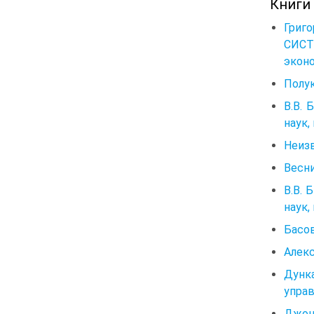
Книги
Григ
СИСТ
эконо
Полук
В.В. 
наук,
Неизв
Весни
В.В. 
наук,
Басов
Алекс
Дунк
управ
Джон