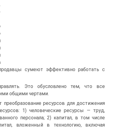
.
»
р
о
я
и
я
а
а продавцы сумеют эффективно работать с
правлять. Это обусловлено тем, что все
щими общими чертами.
т преобразование ресурсов для достижения
есурсов: 1) человеческие ресурсы — труд,
ванного персонала; 2) капитал, в том числе
итал, вложенный в технологию, включая