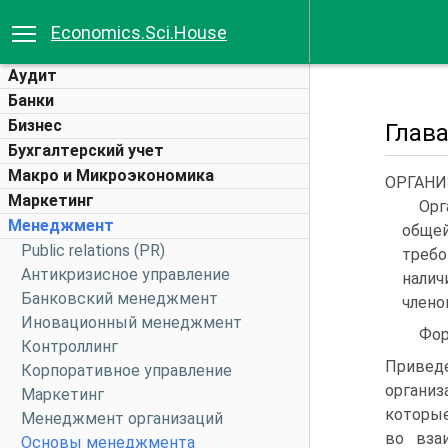
Economics.Sci.House
Аудит
Банки
Бизнес
Глав
Бухгалтерский учет
Макро и Микроэкономика
ОРГАН
Маркетинг
Орг
Менеджмент
обще
Public relations (PR)
требо
Антикризисное управление
налич
Банковский менеджмент
члено
Иновационный менеджмент
Фор
Контроллинг
Приве
Корпоративное управление
организ
Маркетинг
которые
Менеджмент организаций
во вза
Основы менеджмента