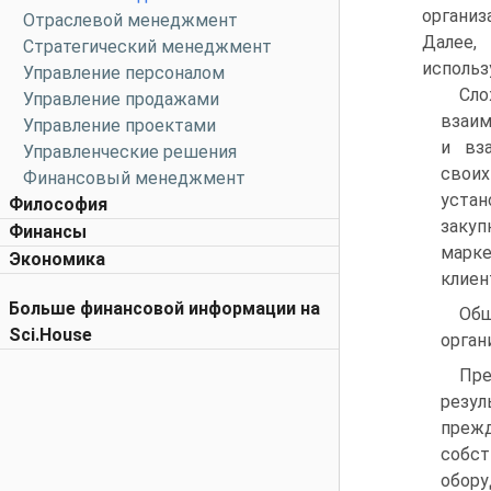
органи
Отраслевой менеджмент
Далее,
Стратегический менеджмент
использ
Управление персоналом
Сл
Управление продажами
взаим
Управление проектами
и вз
Управленческие решения
свои
Финансовый менеджмент
уста
Философия
закуп
Финансы
марке
Экономика
клиен
Больше финансовой информации на
Общ
Sci.House
орган
Пре
резул
прежд
собс
обору