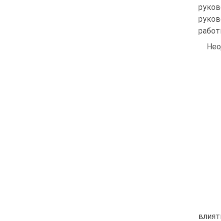
руко
руков
работ
Нео
влият