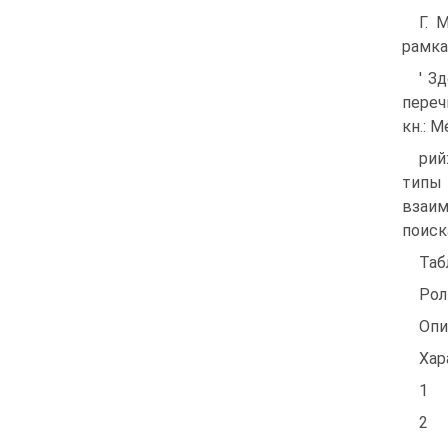
Г. 
рамка
' З
переч
кн.: М
рий
типы
взаим
поиск
Таб
Рол
Опи
Хар
1
2