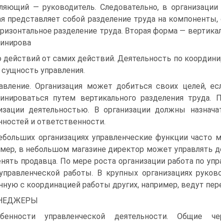
ляющий — руководитель. Следовательно, в организаци
я представляет собой разделение труда на компоненты,
оризонтальное разделение труда. Вторая форма — вертика
инирова
 действий от самих действий. Деятельность по координ
 сущность управления.
авление. Организация может добиться своих целей, ес
инироваться путем вертикального разделения труда. 
изации деятельностью. В организации должны назнача
нностей и ответственности.
ебольших организациях управленческие функции часто 
мер, в небольшом магазине директор может управлять де
нять продавца. По мере роста организации работа по уп
управленческой работы. В крупных организациях руков
нную с координацией работы других, например, ведут пе
НЕДЖЕРЫ
обенности управленческой деятельности. Общие че