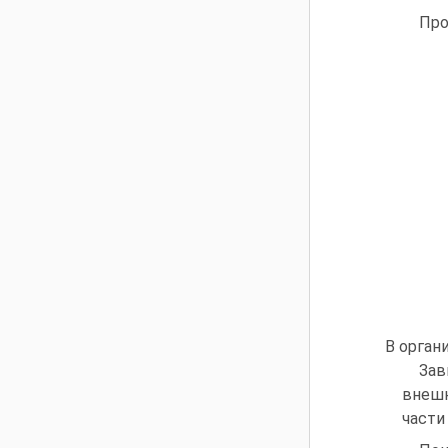
Про
В орган
Зав
внешн
части