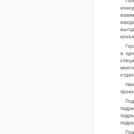
Пон
конку
взаим
введ
выгод
конъю
Гор
в одн
спец
много
отдел
На
произ
Под
подр
подр
подра
Под