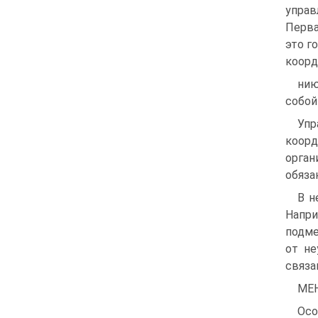
управ
Перва
это г
коорд
нию
собой
Упр
коорд
орган
обяза
В н
Напри
подме
от не
связа
МЕ
Ос