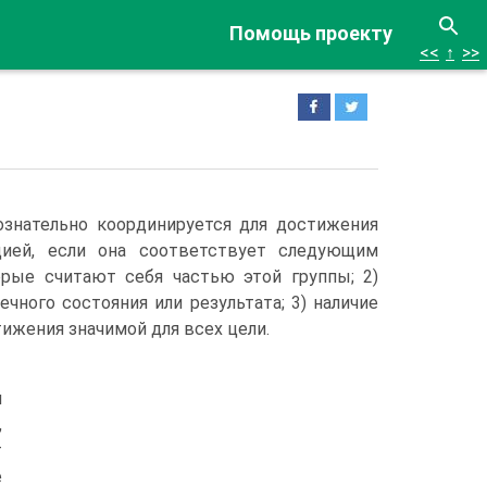
Помощь проекту
<<
↑
>>
ознательно координируется для достижения
цией, если она соответствует следующим
торые считают себя частью этой группы; 2)
чного состояния или результата; 3) наличие
ижения значимой для всех цели.
й
,
т
е