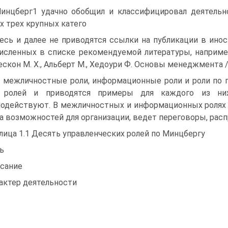
Минцберг1 удачно обобщил и классифицировал деятель
х трех крупных катего
десь и далее не приводятся ссылки на публикации в инос
исленных в списке рекомендуемой литературы, наприме
ескон М. X., Альберт М., Хедоури Ф. Основы менеджмента / Пе
: межличностные роли, информационные роли и роли по п
 ролей и приводятся примеры для каждого из ни
одействуют. В межличностных и информационных ролях 
а возможностей для организации, ведет переговоры, рас
лица 1.1 Десять управленческих ролей по Минцбергу
ь
сание
актер деятельности