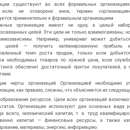
зации существуют во всех формальных организациях
 если не оговорено иное, термин «организация
уется применительно к формальным организациям.
ожные организации имеют не одну, а целый набо
освязанных целей. Эти цели не только взаимосвязаны, н
аимозависимы. Например, универмаг может добитьс
х целей — получить запланированную прибыль 
новленный темп роста продаж, только если добьетс
ки необходимых товаров по нужной цене, если служб
тинга обеспечит достаточный приток покупателей, 
тами.
ие черты организаций. Организацией необходимо у
изации, как правило, сложны, что объясняется их следую
образование ресурсов. Цели всех организаций включаю
ьтатов. Организации используют два основных вида р
е всего, человеческий капитал, т. е. труд квалифициро
твенно капитал — финансовые ресурсы, а также кап
дование, материалы, энергию, информацию.