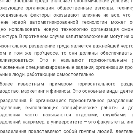
ятие "внешняя среда" включает экономические условия, 
рирующие организации, общественные взгляды, техник
освязанные факторы оказывают влияние на все, что п
ение новой автоматизированной технологии может о
но использовать новую технологию организация смож
нктура. В противном случае капиталовложения могут не о
изонтальное разделение труда является важнейшей черто
ом и том же про'•цессе, то они должны обеспечивать 
иализироваться. Это и называют горизонтальным р
численные специализированные задания, организация про
ьные люди, работающие самостоятельно.
иболее известным примером горизонтального разд
водство, маркетинг и финансы. Это основные виды деяте
разделения. В организациях горизонтальное разделени
азделений, выполняющих специфические работы и до
азделения часто называются отделами, службами, 
зделений, например, в университете — это факультеты, ин
разделения представляют собой группы людей, деятель