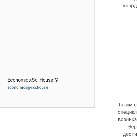
коорд
Economics.Sci.House ©
economics@sci.house
Таким о
специал
возника
Вер
дост