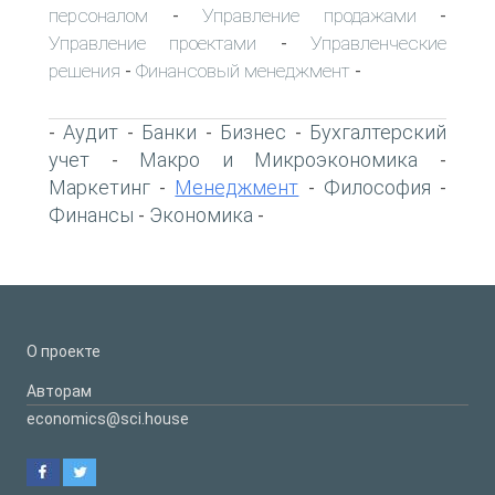
персоналом
Управление продажами
-
-
Управление проектами
Управленческие
-
решения
Финансовый менеджмент
-
-
Аудит
Банки
Бизнес
Бухгалтерский
-
-
-
-
учет
Макро и Микроэкономика
-
-
Маркетинг
Менеджмент
Философия
-
-
-
Финансы
Экономика
-
-
О проекте
Авторам
economics@sci.house