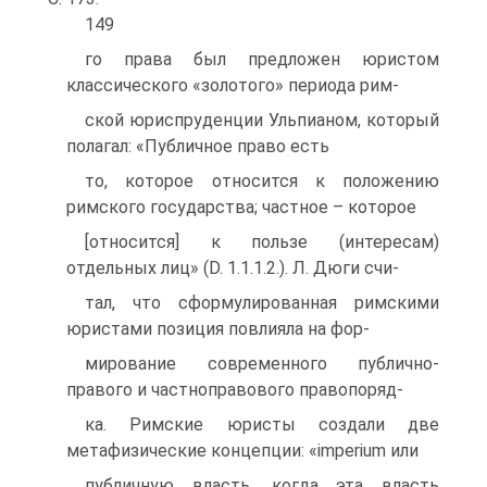
149
го права был предложен юристом
классического «золотого» периода рим-
ской юриспруденции Ульпианом, который
полагал: «Публичное право есть
то, которое относится к положению
римского государства; частное – которое
[относится] к пользе (интересам)
отдельных лиц» (D. 1.1.1.2.). Л. Дюги счи-
тал, что сформулированная римскими
юристами позиция повлияла на фор-
мирование современного публично-
правого и частноправового правопоряд-
ка. Римские юристы создали две
метафизические концепции: «imperium или
публичную власть, когда эта власть