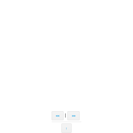
|
<<
>>
↑