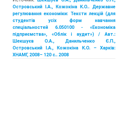
Островський І.А., Кожокіна К.О.. Державне
регулювання економіки: Тексти лекцій (для
студентів усіх форм навчання
спеціальностей 6.050100 - «Економіка
підприємства», «Облік і аудит») / Авт.:
Шекшуєв О.А., Данильченко Є.П.,
Островський І.А., Кожокіна К.О. – Харків:
ХНАМГ, 2008– 120 с.. 2008