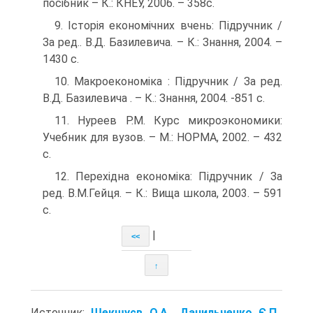
посібник – К.: КНЕУ, 2006. – 358с.
9. Історія економічних вчень: Підручник /
За ред.. В.Д. Базилевича. – К.: Знання, 2004. –
1430 с.
10. Макроекономіка : Підручник / За ред.
В.Д. Базилевича . – К.: Знання, 2004. -851 с.
11. Нуреев Р.М. Курс микроэкономики:
Учебник для вузов. – М.: НОРМА, 2002. – 432
с.
12. Перехідна економіка: Підручник / За
ред. В.М.Гейця. – К.: Вища школа, 2003. – 591
с.
|
<<
↑
Источник:
Шекшуєв О.А., Данильченко Є.П.,