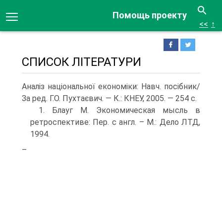
Помощь проекту
<<
↑
СПИСОК ЛІТЕРАТУРИ
Аналіз національної економіки: Навч. посібник/
За ред. Г.О. Пухтаєвич. — К.: КНЕУ, 2005. — 254 с.
1. Блауг М. Экономическая мысль в
ретроспективе: Пер. с англ. – М.: Дело ЛТД,
1994.
–