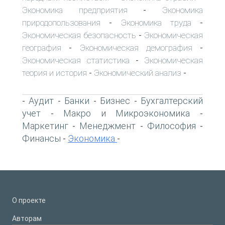
Экономика предприятия
Экономика
-
природопользования
Экономика труда
-
-
Экономическая безопасность
Экономическая
-
география
Экономическая демография
-
-
Экономическая статистика
Экономическая
-
теория и история
Экономический анализ
-
-
Аудит
Банки
Бизнес
Бухгалтерский
-
-
-
-
учет
Макро и Микроэкономика
-
-
Маркетинг
Менеджмент
Философия
-
-
-
Финансы
Экономика
-
-
О проекте
Авторам