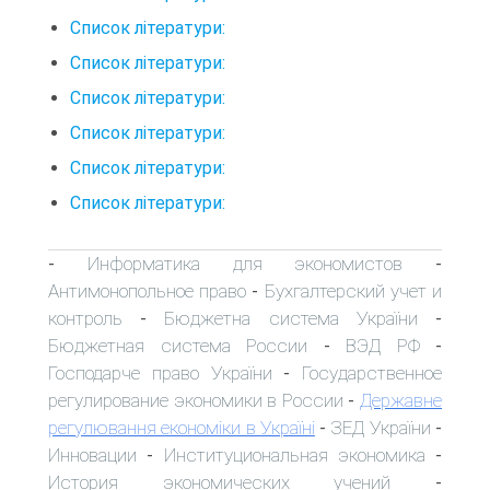
Список літератури:
Список літератури:
Список літератури:
Список літератури:
Список літератури:
Список літератури:
Информатика для экономистов
-
-
Антимонопольное право
Бухгалтерский учет и
-
контроль
Бюджетна система України
-
-
Бюджетная система России
ВЭД РФ
-
-
Господарче право України
Государственное
-
регулирование экономики в России
Державне
-
регулювання економіки в Україні
ЗЕД України
-
-
Инновации
Институциональная экономика
-
-
История экономических учений
-