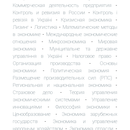
Коммерческая деятельность предприятия
-
Контроль и ревизия в России
Контроль і
-
ревізія в Україні
Кризисная экономика
-
-
Лизинг
Логистика
Математические методы
-
-
в экономике
Международные экономические
-
отношения
Микроэкономика
Мировая
-
-
экономика
Муніципальне та державне
-
управління в Україні
Налоговое право
-
-
Организация производства
Основы
-
экономики
Политическая экономия
-
-
Размещение производительных сил (РПС)
-
Региональная и национальная экономика
-
Страховое дело
Теория управления
-
экономическими системами
Управление
-
инновациями
Философия экономики
-
-
Ценообразование
Экономика зарубежных
-
государств
Экономика и управление
-
народным хозяйством
Экономика отрасли
-
-