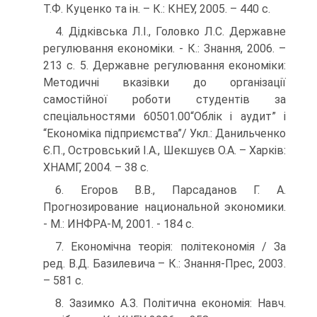
Т.Ф. Куценко та ін. – К.: КНЕУ, 2005. – 440 с.
4. Дідківська Л.І., Головко Л.С. Державне
регулювання економіки. - К.: Знання, 2006. –
213 с. 5. Державне регулювання економіки:
Методичні вказівки до організації
самостійної роботи студентів за
спеціальностями 60501.00“Облік і аудит” і
“Економіка підприємства”/ Укл.: Данильченко
Є.П., Островський І.А., Шекшуєв О.А. – Харків:
ХНАМГ, 2004. – 38 с.
6. Егоров В.В., Парсаданов Г. А.
Прогнозирование национальной экономики.
- М.: ИНФРА-М, 2001. - 184 с.
7. Економічна теорія: політекономія / За
ред. В.Д. Базилевича – К.: Знання-Прес, 2003.
– 581 с.
8. Зазимко А.З. Політична економія: Навч.