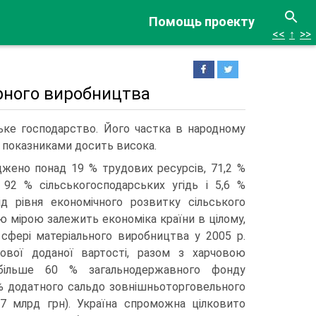
Помощь проекту
<<
↑
>>
арного виробництва
ське госпо­дарство. Його частка в народному
 показниками досить висока.
джено понад 19 % трудових ресурсів, 71,2 %
 92 % сільськогосподарських угідь і 5,6 %
ід рівня економічного розвитку сільського
 мірою залежить економіка країни в ціло­му,
 сфері матеріального виробництва у 2005 р.
вої доданої вартості, разом з харчовою
більше 60 % загальнодержавного фонду
% додатного сальдо зовнішньоторговельного
,7 млрд грн). Україна спроможна цілковито