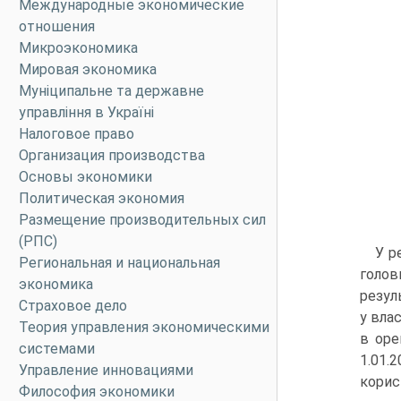
Международные экономические
отношения
Микроэкономика
Мировая экономика
Муніципальне та державне
управління в Україні
Налоговое право
Организация производства
Основы экономики
Политическая экономия
Размещение производительных сил
(РПС)
У р
Региональная и национальная
голов
экономика
резул
Страховое дело
у вла
Теория управления экономическими
в оре
системами
1.01.
Управление инновациями
корист
Философия экономики