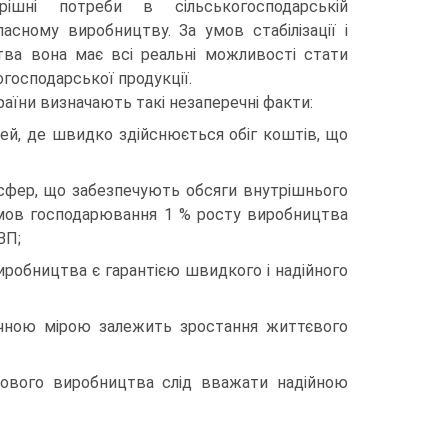
рішні потреби в сільсько­господарській
асному виробництву. За умов стабіліза­ції і
тва вона має всі реальні можливості стати
огосподарської продукції.
раїни визначають такі незаперечні факти:
зей, де швидко здійснюється обіг коштів, що
сфер, що забезпечують обсяги внутрішнього
умов господарювання 1 % росту виробництва
ВП;
робництва є гарантією швидкого і надійного
ач­ною мірою залежить зростання життєвого
лового ви­робництва слід вважати надійною