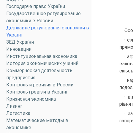
Господарче право України
Государственное регулирование
экономики в России
Державне регулювання економіки в
Осо
Україні
· с
ЗЕД України
прямо
Инновации
Институциональная экономика
· а
История экономических учений
валов
Коммерческая деятельность
сільс
предприятия
· н
Контроль и ревизия в России
подол
Контроль і ревізія в Україні
· в
Кризисная экономика
рівня
Лизинг
Логистика
· з
Математические методы в
запор
экономике