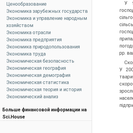
У т
Ценообразование
госпо
Экономика зарубежных государств
сільг
Экономика и управление народным
сільс
хозяйством
госпо
Экономика отрасли
припа
Экономика предприятия
погод
Экономика природопользования
рр. ва
Экономика труда
Экономическая безопасность
Ско
Экономическая география
У 200
Экономическая демография
твари
Экономическая статистика
скоро
Экономическая теория и история
зросл
Экономический анализ
насел
підпри
Больше финансовой информации на
Sci.House