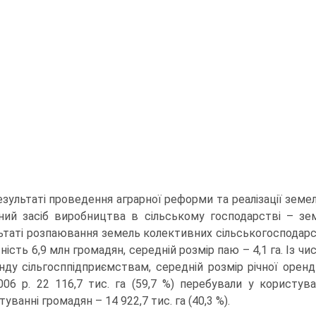
езультаті проведення аграрної реформи та реалізації земе
ний засіб виробництва в сільському господарстві – зем
ьтаті розпаювання земель колективних сільськогосподарс
сність 6,9 млн громадян, середній розмір паю – 4,1 га. Із 
нду сільгосппідприємствам, середній розмір річної орендн
2006 р. 22 116,7 тис. га (59,7 %) перебували у користув
уванні громадян – 14 922,7 тис. га (40,3 %).