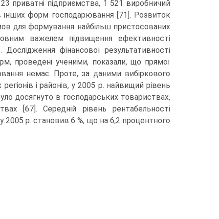
23 приватні підприємства, 1 521 виробничий
 інших форм господарювання [71]. Розвиток
умов для формування найбільш пристосованих
ловним важелем підвищення ефективності
. Дослідження фінансової результативності
рм, проведені ученими, показали, що прямої
ання немає. Проте, за даними вибіркового
егіонів і районів, у 2005 р. найвищий рівень
було досягнуто в господарських товариствах,
ах [67]. Середній рівень рентабельності
 2005 р. становив 6 %, що на 6,2 процентного