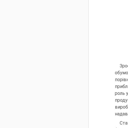
Зро
обумо
порів
прибл
роль 
проду
виро
надав
Ста