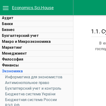
Economics.Sci.House
Аудит
Банки
Бизнес
1.1. 
Бухгалтерский учет
Макро и Микроэкономика
В е
Маркетинг
госпо
Менеджмент
Философия
Финансы
Экономика
Информатика для экономистов
Антимонопольное право
Бухгалтерский учет и контроль
Бюджетна система України
Бюджетная система России
ВЭД РФ