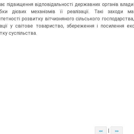
ає підвищення відповідальності державних органів влади з
бки дієвих механізмів її реалізації. Такі заходи м
итетності розвитку вітчизняного сільського господарства
рації у світове товариство, збереження і посилення ек
тку суспільства.
|
<<
>>