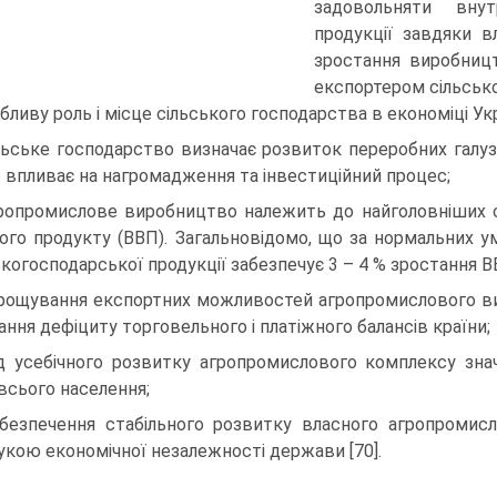
задовольняти внут
продукції завдяки вл
зростання виробниц
експор­тером сільськ
бливу роль і місце сільського господарства в економіці Ук
ільське господарство визначає розвиток переробних галу
 впливає на нагромадження та інвестиційний процес;
гропромислове виробництво належить до найголовніших 
ого продукту (ВВП). Загальновідомо, що за нормальних 
ькогосподарської продукції забезпечує 3 – 4 % зростання В
арощування експортних можливостей агропромислового ви
ання дефіциту торговельного і платіжного балансів країни;
ід усебічного розвитку агропромислового комплексу зн
 всього населення;
абезпечення стабільного розвитку власного агропромис
укою економічної незалежності держави [70].