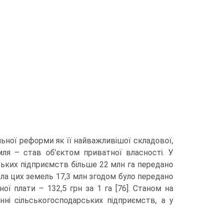
льної реформи як її найважливішої складової,
ля – став об’єктом приватної власності. У
ьких підприємств більше 22 млн га передано
числа цих земель 17,3 млн згодом було передано
ої плати – 132,5 грн за 1 га [76]. Станом на
анні сільськогосподарських підприємств, а у