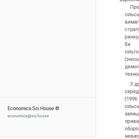
Пр
сіль
вима
стра
ринку
би з
сільг
(знош
демог
техно
З д
серед
(1996 
сільс
Economics.Sci.House ©
залиш
economics@sci.house
прива
оборо
невиз