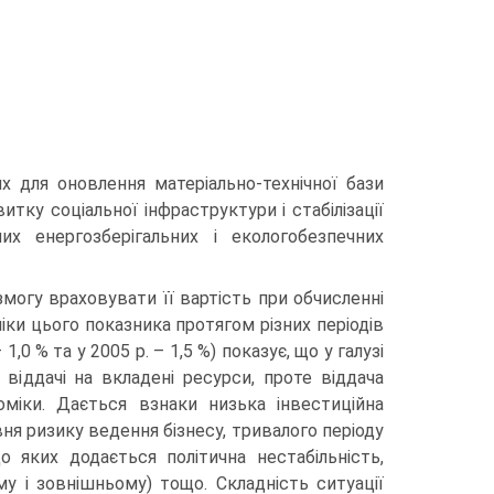
х для оновлення матеріально-технічної бази
итку соціальної інфраструктури і стабілізації
их енергозберігальних і екологобезпечних
змогу враховувати її вартість при обчисленні
іки цього показника протягом різних періодів
 1,0 % та у 2005 р. – 1,5 %) показує, що у галузі
 віддачі на вкладені ресурси, проте віддача
міки. Дається взнаки низька інвестиційна
ня ризику ведення бізнесу, тривалого періоду
до яких додається політична нестабільність,
му і зовнішньому) тощо. Складність ситуації