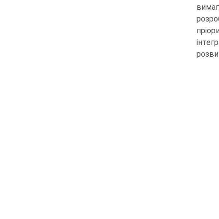
вимаг
розро
пріор
інтег
розви