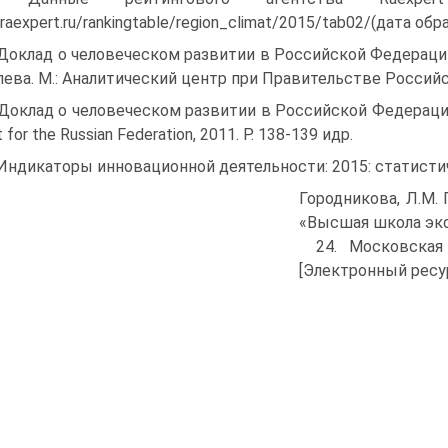
/raexpert.ru/rankingtable/region_climat/2015/tab02/(дата обр
 Доклад о человеческом развитии в Российской Федерации з
ева. М.: Аналитический центр при Правительстве Российск
 Доклад о человеческом развитии в Российской Федерации. 
 for the Russian Federation, 2011. P. 138-139 идр.
 Индикаторы инновационной деятельности: 2015: статистич
Городникова, Л.М. Г
«Высшая школа экон
24. Московская
[Электрон­ный ресу