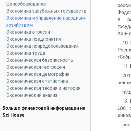
Ценообразование
росси
Экономика зарубежных государств
Федер
Экономика и управление народным
в ра
хозяйством
госуд
Экономика отрасли
Кон- 
Экономика предприятия
10.
Экономика природопользования
Росси
Экономика труда
«Собра
Экономическая безопасность
11.
Экономическая география
Экономическая демография
20
Экономическая статистика
реком
Экономическая теория и история
htt
Экономический анализ
12.
Больше финансовой информации на
«Об о
Sci.House
иннов
рес