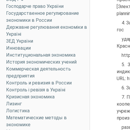
Господарче право України
[Элект
Государственное регулирование
plann
экономики в России
4. 
Державне регулювання економіки в
гос­
Україні
уда
ЗЕД України
Красн
Инновации
Институциональная экономика
htt
История экономических учений
5. 
Коммерческая деятельность
индик
предприятия
URL: h
Контроль и ревизия в России
6. 
Контроль і ревізія в Україні
Кризисная экономика
7. 
Лизинг
коопе
Логистика
учреж
Математические методы в
произ
экономике
раз