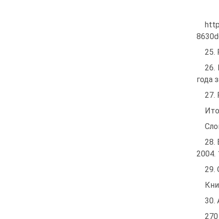
htt
8630d
25.
26.
года з
27.
Ито
Сло
28.
2004. 
29.
Кни
30.
270 