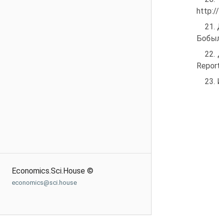
http:/
21.
Бобыл
22.
Report
23.
Economics.Sci.House ©
economics@sci.house