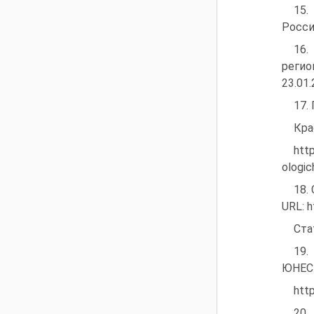
15.
Росси
16.
регио
23.01.
17.
Кра
ht
ologic
18.
URL: 
Ста
19.
ЮНЕСК
htt
20