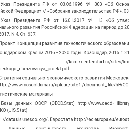
 Указ Президента РФ от 03.06.1996 № 803 «Об Основ
йской Федерации» // «Собрание законо­дательства РФ», 03.06
 Указ Президента РФ от 16.01.2017 № 13 «Об утве
нального развития Российской Федерации на период до 20
2017. N 4. Ст. 637.
 Проект Концепции развития технологического образовани
снодарском крае на 2016 - 2020 годы. Краснодар, 2016 г. 31
tp: //knmc.centerstart.ru/sites/knmc.centersta
heskogo_obrazovaniya_proekt.pdf .
 Стратегия социально-экономического развития Московской
http: //www.mosoblduma.ru/upload/site1 /document_file/hHrGC
тистические материалы
 Базы данных ОЭСР (OECD.Stat) http://www.oecd- ilibrary
О (UIS.Stat)
p: //data.uis.unesco. org/, Евростата http ://ec.europa.eu/e
. Данные рейтингового агентства Raexper