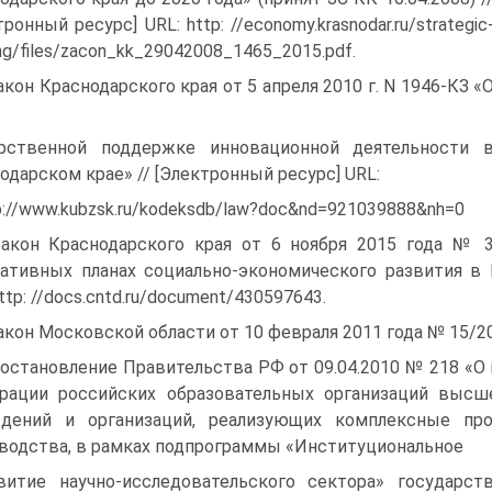
ронный ресурс] URL: http: //economy.krasnodar.ru/strategic
ing/files/zacon_kk_29042008_1465_2015.pdf.
Закон Краснодарского края от 5 апреля 2010 г. N 1946-КЗ «
рственной поддержке инновационной деятельности 
одарском крае» // [Электронный ресурс] URL:
p://www.kubzsk.ru/kodeksdb/law?doc&nd=921039888&nh=0
Закон Краснодарского края от 6 ноября 2015 года № 
ативных планах социально-экономиче­ского развития в
ttp: //docs.cntd.ru/document/430597643.
Закон Московской области от 10 февраля 2011 года № 15/20
Постановление Правительства РФ от 09.04.2010 № 218 «О
рации российских образователь­ных организаций высш
де­ний и организаций, реализующих комплексные пр
водства, в рамках подпрограммы «Институциональное
витие научно-исследовательского сектора» государс