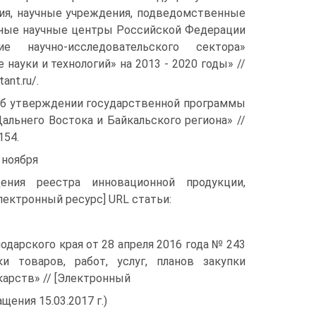
ия, научные учреждения, подведомственные
енные научные центры Российской Федерации
е научно-исследовательского сектора»
ауки и технологий» на 2013 - 2020 годы» //
ant.ru/.
Об утвер­ждении государственной программы
льнего Востока и Байкальского региона» //
154.
 ноября
ия реестра инновационной продукции,
лектронный ресурс] URL статьи:
дар­ского края от 28 апреля 2016 года № 243
и товаров, работ, услуг, планов закупки
карств» // [Электронный
ащения 15.03.2017 г.)