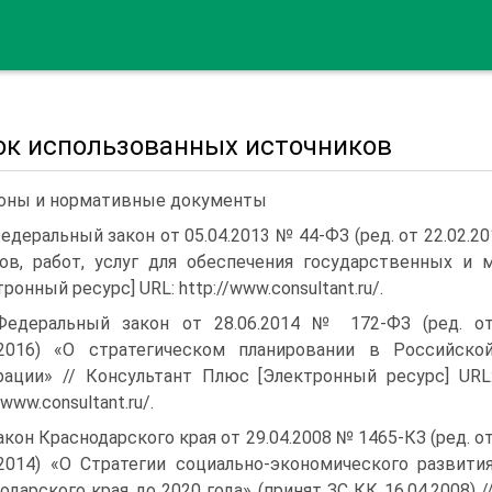
ок использованных источников
оны и нормативные документы
Федеральный закон от 05.04.2013 № 44-ФЗ (ред. от 22.02.
ов, работ, услуг для обеспечения государственных и
ронный ресурс] URL: http://www.consultant.ru/.
Федеральный закон от 28.06.2014 № 172-ФЗ (ред. о
.2016) «О стратегическом планировании в Российско
ации» // Консультант Плюс [Электронный ресурс] URL
/www.consultant.ru/.
Закон Краснодарского края от 29.04.2008 № 1465-КЗ (ред. о
.2014) «О Стратегии социально-экономического развити
одар­ского края до 2020 года» (принят ЗС КК 16.04.2008) /