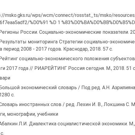
p://msko.gks.ru/wps/wcm/connect/rosstat_ts/msko/resourc
6f7eaa5adf2/%D0%91 %D 1 %83%D0%BA%D0%BB%D0%B5%D1%82
 Регионы России. Социально-экономические показатели. 2016:
 Результаты мониторинга Стратегии социально-экономиче
а период 2008 - 2017 годов. Крас­нодар, 2018. 57 с.
 Рейтинг социально-экономического положения субъектов
ги 2017 года // РИАРЕЙТИНГ Россия сегодня. М., 2018. 51 с
вари
 Большой экономический словарь / Под ред. А.Н. Азрилияна.
1280 с.
 Словарь иностранных слов / ред. Лехин И. В., Локшина С. М.,
ги, монографии, учебники
 Абалкин Л.И. Диалектика социалистической экономики. М.,
с.