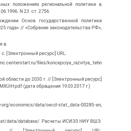
ных положе­ниях региональной политики в
.1996. N 23. ст. 2756.
рждении Основ государственной политики
25 года» // «Собрание законодательства РФ»,
я в
 с. [Электрон­ный ресурс] URL:
rt.ru/files/koncepciya_razvitya_tehn
 обла­сти до 2030 г. // [Электронный ресурс]
MXUIH.pdf (дата обращения 19.03.2017 г.)
.org/economics/data/oecd-stat_data-00285-en,
urostat/data/database/. Расчеты ИСИЭЗ НИУ ВШЭ.
t // [Электронный ресурс] URL: