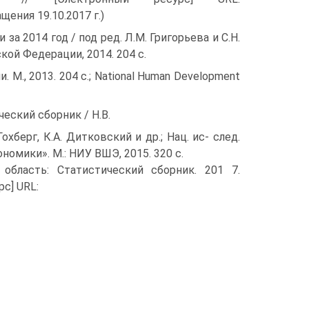
ащения 19.10.2017 г.)
а 2014 год / под ред. Л.М. Григорьева и С.Н.
ой Федерации, 2014. 204 с.
М., 2013. 204 с.; National Human Development
еский сборник / Н.В.
охберг, К.А. Дитковский и др.; Нац. ис- след.
омики». М.: НИУ ВШЭ, 2015. 320 с.
 область: Статистический сборник. 201 7.
рс] URL: