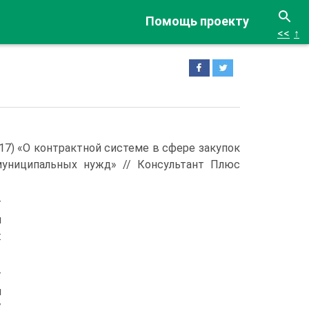
Помощь проекту
<<
↑
2017) «О контрактной системе в сфере закупок
 муниципальных нужд» // Консультант Плюс
т
й
:
т
я
/