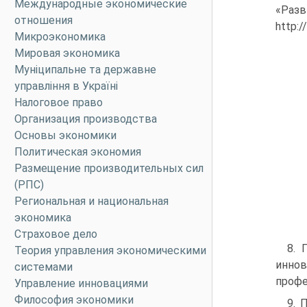
Международные экономические
«Разв
отношения
http:/
Микроэкономика
Мировая экономика
Муніципальне та державне
управління в Україні
Налоговое право
Организация производства
Основы экономики
Политическая экономия
Размещение производительных сил
(РПС)
Региональная и национальная
экономика
Страховое дело
8. 
Теория управления экономическими
инно
системами
профе
Управление инновациями
Философия экономики
9. 