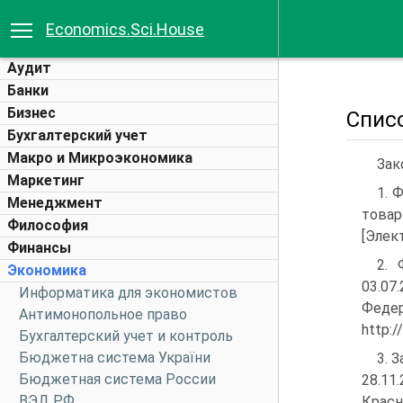
Economics.Sci.House
Аудит
Банки
Бизнес
Спис
Бухгалтерский учет
Макро и Микроэкономика
Зак
Маркетинг
1. 
Менеджмент
товар
Философия
[Элект
Финансы
2. 
Экономика
03.07
Информатика для экономистов
Федер
Антимонопольное право
http:/
Бухгалтерский учет и контроль
Бюджетна система України
3. 
Бюджетная система России
28.11
ВЭД РФ
Красн