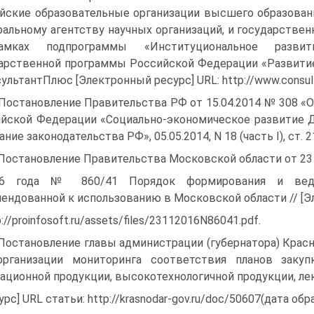
йские образовательные организации высшего образован
аль­ному агентству научных организаций, и государств
мках подпрограммы «Институциональное разви­ти
арственной программы Россий­ской Федерации «Развитие н
сультантПлюс [Электронный ресурс] URL: http://www.consult
 Постановление Правительства РФ от 15.04.2014 № 308 «
йской Федерации «Социально-эко­номическое развитие Да
ние законодательства РФ», 05.05.2014, N 18 (часть I), ст. 2
 Постановление Правительства Московской области от 23
16 года № 860/41 Порядок формирования и веден
ендованной к использованию в Московской области // [Э
p://proinfosoft.ru/assets/files/23112016N86041.pdf.
 Постановление главы администрации (губернатора) Красно
рганизации мониторинга соот­ветствия планов закупк
ацион­ной продукции, высокотехнологичной продукции, ле
урс] URL статьи: http://krasnodar-gov.ru/doc/50607(дата обр