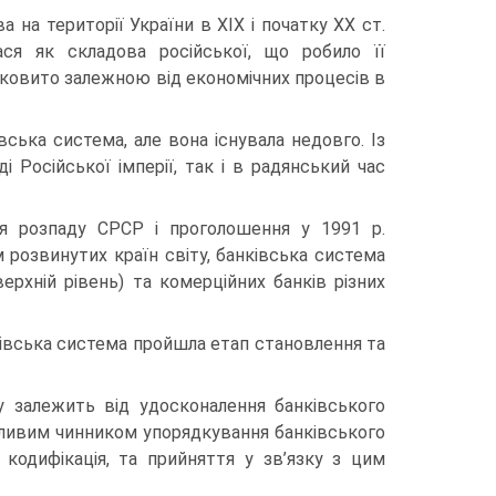
а на території України в XIX і початку XX ст.
ася як складова російської, що робило її
лковито залежною від економічних процесів в
вська система, але вона існувала недовго. Із
ді Російської імперії, так і в радянський час
ля розпаду СРСР і проголошення у 1991 р.
 розвинутих країн світу, банківська система
ерхній рівень) та комерційних банків різних
анківська система пройшла етап становлення та
у залежить від удосконалення банківського
жливим чинником упорядкування банківського
кодифікація, та прийняття у зв’язку з цим