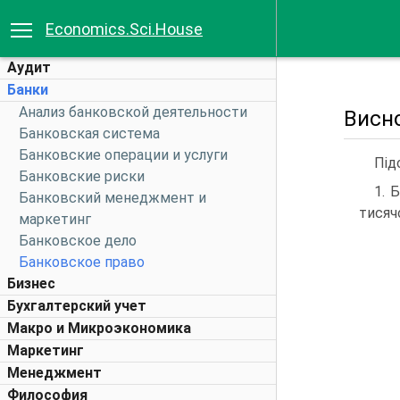
Economics.Sci.House
Аудит
Банки
Анализ банковской деятельности
Висно
Банковская система
Банковские операции и услуги
Під
Банковские риски
1. 
Банковский менеджмент и
тисячо
маркетинг
Банковское дело
Банковское право
Бизнес
Бухгалтерский учет
Макро и Микроэкономика
Маркетинг
Менеджмент
Философия