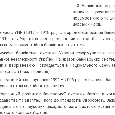
3. Банківська справ
виникла і розвивал
несамостійною та ці
царській Росії.
За часів УНР (1917 – 1918 рр.) створювалася власна банкі
 1919 р. в Україні почався радянський період. Як і в скла
на не мала самостійної банківської системи.
Сучасна банківська система України сформувалася піс
вної незалежності України. На зразок банківських систем
ни є дворівневою і складається з Національного банку (в
власності (нижній рівень).
За недовгий час існування (1991 – 2006 р.р.) вітчизняна б
уває в стані постійного розвитку.
Подальший розвиток банківської системи багато в чом
одавства та адаптації його до стандартів Євросоюзу. Ва
одавства на наукових засадах є його систематизація й 
вського кодекса України.