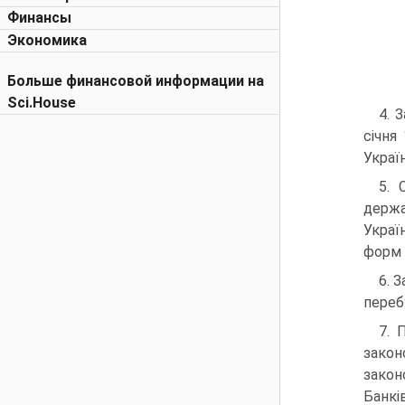
Финансы
Экономика
Больше финансовой информации на
Sci.House
4. 
січня
Украї
5. 
держа
Украї
форм 
6. 
переб
7. 
закон
закон
Банкі