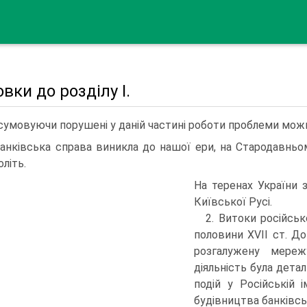
вки до розділу I.
сумовуючи порушені у даній частині роботи проблеми можн
Банківська справа виникла до нашої ери, на Стародавньом
літь.
На теренах України з
Київської Русі.
2. Витоки російськ
половини XVII ст. До
розгалужену мережу
діяльність була дета
подій у Російській 
будівництва банківсь