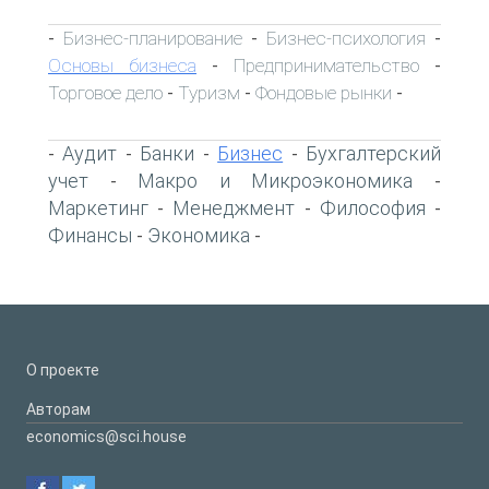
Бизнес-планирование
Бизнес-психология
-
-
-
Основы бизнеса
Предпринимательство
-
-
Торговое дело
Туризм
Фондовые рынки
-
-
-
Аудит
Банки
Бизнес
Бухгалтерский
-
-
-
-
учет
Макро и Микроэкономика
-
-
Маркетинг
Менеджмент
Философия
-
-
-
Финансы
Экономика
-
-
О проекте
Авторам
economics@sci.house