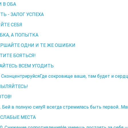
 В ОБА
ТЬ - ЗАЛОГ УСПЕХА
ЯЙТЕ СЕБЯ
БКА, А ПОПЫТКА
ЕРШАЙТЕ ОДНИ И ТЕ ЖЕ ОШИБКИ
ТИТЕ БОЯТЬСЯ!
АЙТЕСЬ ВСЕМ УГОДИТЬ
 СконцентрируйсяГде сокровище ваше, там будет и сердце
ПЫЛЯЙТЕСЬ!
ОТОВ!
. Бей в полную силуЯ всегда стремилась быть первой...М
СЛАБЫЕ МЕСТА
0. Снижение сопротивленияНе умеешь постоять за себя —