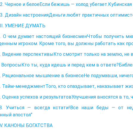
2. Черное и белоеЕсли бежишь — холод убегает.Кубинская
3. Дизайн настроенияДеньги любят практичных оптимист
II. УМЕНИЕ ДУМАТЬ
. О чем думает настоящий бизнесменЧтобы получить ми
енным игроком. Кроме того, вы должны работать как пр
. Видение перспективыКто смотрит только на землю, не 
 ВопросыКто ты, куда идешь и перед кем в ответе?Библ
. Рациональное мышление в бизнесеНе подумавши, ничего
. Тайм-менеджментТого, кто опаздывает, наказывает жи
. Оценка успехов и результатовУлучшения вносятся в то,
8. Учиться — всегда кстати!Все наши беды — от нед
нный апостол"
IV. КАНОНЫ БОГАТСТВА