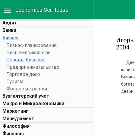
Economics.Sci.House
Аудит
Банки
Бизнес
Игор
Бизнес-планирование
2004
Бизнес-психология
Основы бизнеса
Ден
Предпринимательство
копить
Торговое дело
Влияни
Туризм
богатс
Фондовые рынки
двери 
Бухгалтерский учет
Макро и Микроэкономика
Маркетинг
Менеджмент
Философия
Финансы