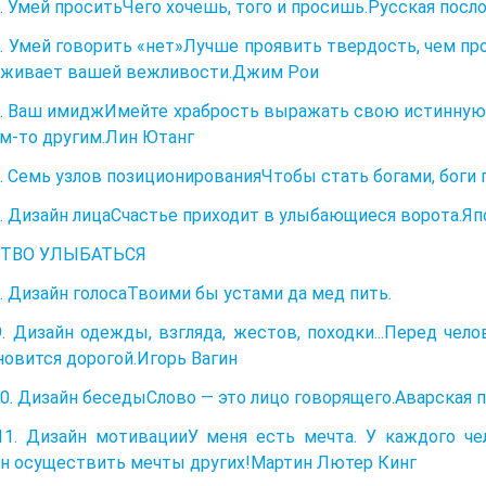
. Умей проситьЧего хочешь, того и просишь.Русская посл
. Умей говорить «нет»Лучше проявить твердость, чем пр
уживает вашей вежливости.Джим Рои
. Ваш имиджИмейте храбрость выражать свою истинную с
м-то другим.Лин Ютанг
. Семь узлов позиционированияЧтобы стать богами, боги 
. Дизайн лицаСчастье приходит в улыбающиеся ворота.Яп
ТВО УЛЫБАТЬСЯ
. Дизайн голосаТвоими бы устами да мед пить.
. Дизайн одежды, взгляда, жестов, походки...Перед че
новится дорогой.Игорь Вагин
0. Дизайн беседыСлово — это лицо говорящего.Аварская 
1. Дизайн мотивацииУ меня есть мечта. У каждого че
н осуществить мечты других!Мартин Лютер Кинг