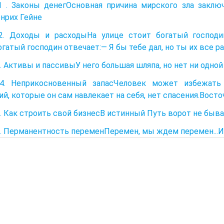
 . Законы денегОсновная причина мирского зла заключ
енрих Гейне
2. Доходы и расходыНа улице стоит богатый господи
огатый господин отвечает:— Я бы тебе дал, но ты их все 
. Активы и пассивыУ него большая шляпа, но нет ни одно
4. Неприкосновенный запасЧеловек может избежать 
ий, которые он сам навлекает на себя, нет спасения.Вост
. Как строить свой бизнесВ истинный Путь ворот не быв
. Перманентность переменПеремен, мы ждем перемен...И