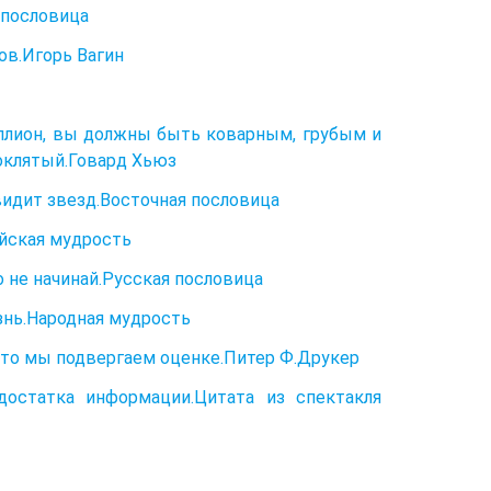
 пословица
ов.Игорь Вагин
ллион, вы должны быть коварным, грубым и
оклятый.Говард Хьюз
видит звезд.Восточная пословица
ейская мудрость
 не начинай.Русская пословица
знь.Народная мудрость
 что мы подвергаем оценке.Питер Ф.Друкер
остатка информации.Цитата из спектакля