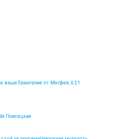
 ваше.Евангелие от Матфея, 6:21
айя Плисецкая
 стой за другими!Народная мудрость