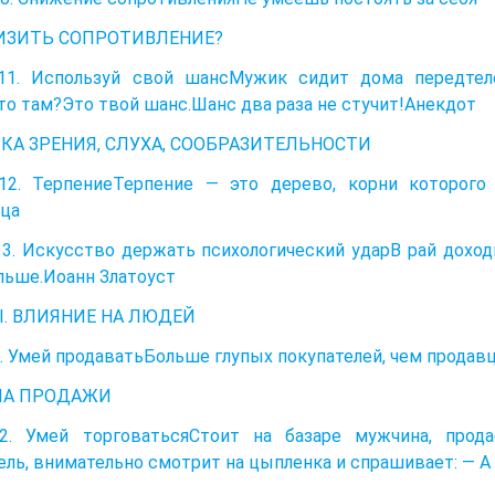
ИЗИТЬ СОПРОТИВЛЕНИЕ?
11. Используй свой шансМужик сидит дома передтеле
то там?Это твой шанс.Шанс два раза не стучит!Анекдот
КА ЗРЕНИЯ, СЛУХА, СООБРАЗИТЕЛЬНОСТИ
12. ТерпениеТерпение — это дерево, корни которого 
ца
3. Искусство держать психологический ударВ рай доходи
льше.Иоанн Златоуст
II. ВЛИЯНИЕ НА ЛЮДЕЙ
. Умей продаватьБольше глупых покупателей, чем продавц
ЛА ПРОДАЖИ
2. Умей торговатьсяСтоит на базаре мужчина, прод
ель, внимательно смотрит на цыпленка и спрашивает: — 