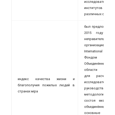
исследовательски
институтов и к
различных странах
был предложен и 
2015 году Межд
неправительствен
организацией
International с
Фондом Орга
Объединённых
области народон
для расчета п
индекс качества жизни и
исследователи
благополучия пожилых людей в
руководствовалис
странах міра
методологией, ос
состоя еизи13 по
объединённых 
основные 