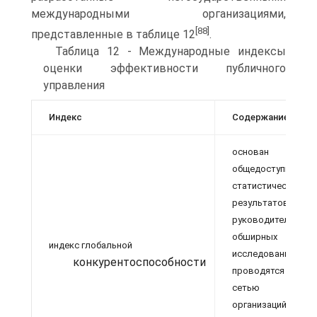
международными организация­ми,
[88]
представленные в таблице 12
.
Таблица 12 - Международные индексы
оценки эффективности публичного
управления
Индекс
Содержание инде
основан на ко
общедоступных
статистических
результатов
руководителей к
обширных еж
индекс глобальной
исследований,
конкурентоспособности
проводятся со
сетью парт
организаций —