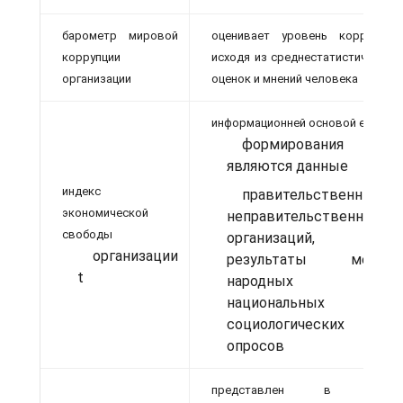
барометр мировой
оценивает уровень коррупции
коррупции
исходя из среднестатистических
организации
оценок и мнений человека
информационней основой его
формирования
являются данные
индекс
правительственных и
экономической
неправительственных
свободы
организаций,
организации
результаты между
t
народных и
национальных
социологических
опросов
представлен в виде