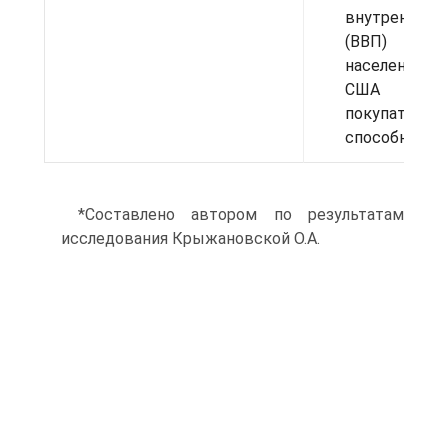
внутреннего
(ВВП) н
населения в
США по п
покупательн
способности
*Составлено автором по результатам
исследования Крыжановской О.А.