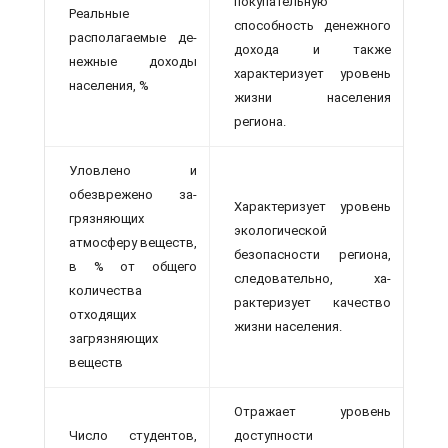
покупательную
Реальные
способность денежного
располагаемые де­
дохода и также
нежные доходы
характеризует уровень
населения, %
жизни населения
региона.
Уловлено и
обезврежено за­
Характеризует уровень
грязняющих
экологической
атмосферу ве­ществ,
безопасности региона,
в % от общего
следовательно, ха­
количе­ства
рактеризует качество
отходящих
жизни населения.
загрязняющих
веществ
Отражает уровень
Число студентов,
доступности