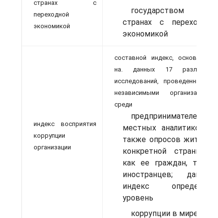
странах с
государством в
переходной
странах с переходной
экономикой
экономикой
составной индекс, основанный
на. данных 17 различных
исследований, проведенных 13
независимыми организациями
среди
предпринимателей и
индекс восприятия
местных аналитиков, а
коррупции
также опросов жителей
организации
конкретной страны —
как ее граждан, так и
иностранцев; данный
индекс определяет
уровень
коррупции в мире