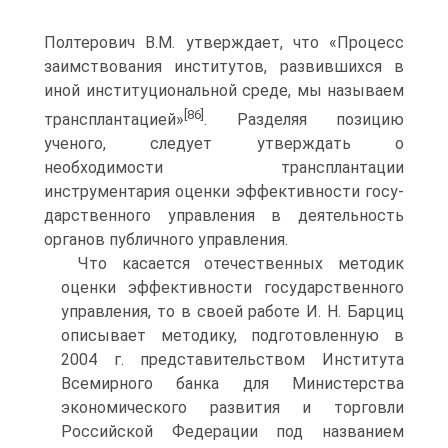
Полтерович В.М. утверждает, что «Про­цесс
заимствования институтов, развившихся в
иной институциональной среде, мы называем
[86]
трансплантацией»
. Разделяя позицию
ученого, следует утверждать о
необходимости трансплантации
инструментария оценки эффективности госу­
дарственного управления в деятельность
органов публичного управления.
Что касается отечественных методик
оценки эффективности государствен­ного
управления, то в своей работе И. Н. Барциц
описывает методику, подготов­ленную в
2004 г. представительством Института
Всемирного банка для Мини­стерства
экономического развития и торговли
Российской Федерации под назва­нием