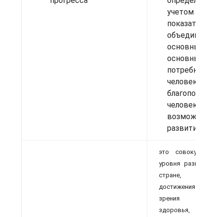
прогресса
определя
учетом с
показателей,
объединённ
основные
основные
потребности
человека,
благополучия
человека,
возможност
развития чел
это совокупный 
уровня развития 
стране, изм
достижения стра
зрения СОС
здоровья, п