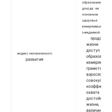
образования и фа
дохода ее гражда
основным напр
здоровье и до
измеряемые по
ожидаемой
продолжит
жизни при р
дост
индекс человеческого
образованию
развития
измеряемый
грамотности
взрослого на
совокупным
коэффициент
охвата обра
достойный 
жизни, изм
величиной 