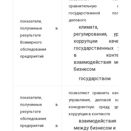
сравнительную оценку
государственной политики
делового
показатели,
климата,
полученные в
регулирования, уровня
результате
коррупции качества
Всемирного
государственных услуг
обследования
в контексте
предприятий
взаимодействия между
бизнесом
государством
позволяют сравнить качество
показатели,
управления, деловой климат,
полученные в
конкурентную среду, уровень
результате
коррупции в контексте
обследования
взаимодействия
предприятий в
между бизнесом и