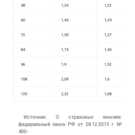
48
1,34
1,22
60
1,45
1,29
72
1,59
1,37
84
1,74
1,45
96
1,9
1,52
108
2,09
1,6
120
2,32
1,68
Источник: О страховых пенсиях:
федеральный закон РФ от 28.12.2013 г. №
400-