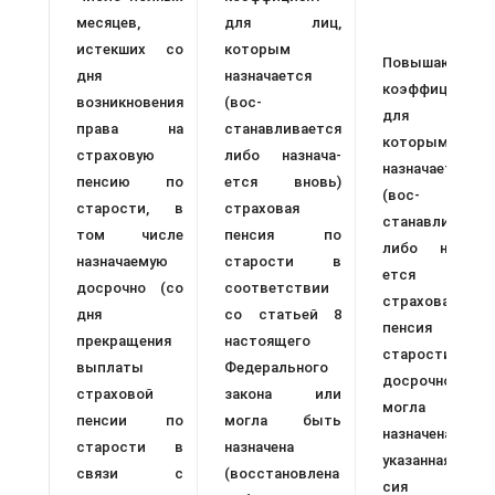
месяцев,
для лиц,
истек­ших со
которым
Повышающий
дня
назначается
коэффициент
возникновения
(вос­
для лиц
права на
станавливается
которым
страховую
либо назнача­
назначается
пенсию по
ется вновь)
(вос­
старо­сти, в
страховая
станавливаетс
том числе
пенсия по
либо назнача
назначаемую
старости в
ется вновь
досрочно (со
соответствии
страховая
дня
со ста­тьей 8
пенсия п
прекращения
настоящего
старости
выплаты
Федерально­го
досрочно ил
страховой
закона или
могла быт
пенсии по
могла быть
назначена
старости в
назна­чена
указанная пен
связи с
(восстановлена
сия пр