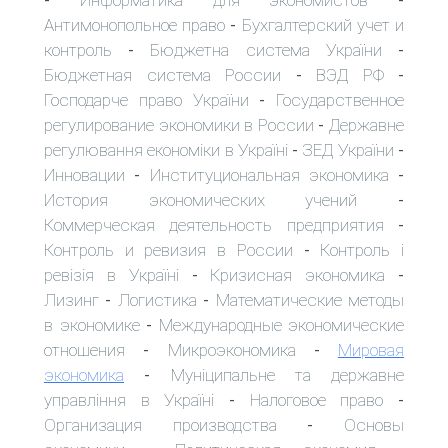
Информатика для экономистов
-
-
Антимонопольное право
Бухгалтерский учет и
-
контроль
Бюджетна система України
-
-
Бюджетная система России
ВЭД РФ
-
-
Господарче право України
Государственное
-
регулирование экономики в России
Державне
-
регулювання економіки в Україні
ЗЕД України
-
-
Инновации
Институциональная экономика
-
-
История экономических учений
-
Коммерческая деятельность предприятия
-
Контроль и ревизия в России
Контроль і
-
ревізія в Україні
Кризисная экономика
-
-
Лизинг
Логистика
Математические методы
-
-
в экономике
Международные экономические
-
отношения
Микроэкономика
Мировая
-
-
экономика
Муніципальне та державне
-
управління в Україні
Налоговое право
-
-
Организация производства
Основы
-