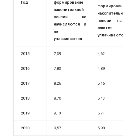
Год
форми­рование
форми­рование
накопительной
накопительной
пенсии не
пенсии начис­
начисляются и
ляются и
не
уплачиваются
уплачиваются
2015
7,39
4,62
2016
7,83
4,89
2017
8,26
5,16
2018
8,70
5,43
2019
9,13
5,71
2020
9,57
5,98