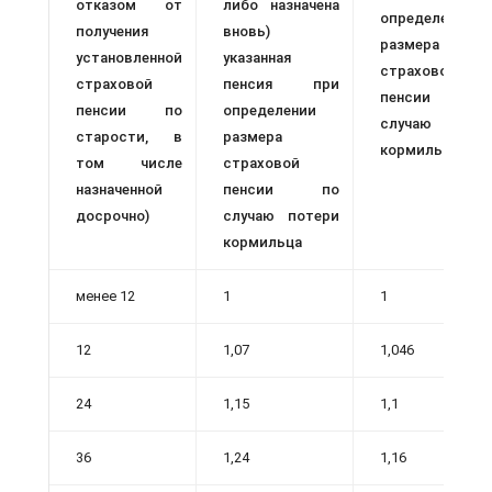
отказом от
либо назначена
определении
получения
вновь)
размера
установленной
указанная
страховой
стра­ховой
пенсия при
пенсии п
пенсии по
определении
случаю потер
старости, в
разме­ра
кормильца
том числе
страховой
назначенной
пенсии по
досрочно)
случаю потери
кормильца
менее 12
1
1
12
1,07
1,046
24
1,15
1,1
36
1,24
1,16