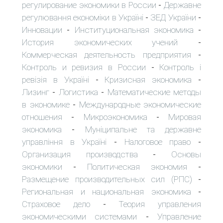
регулирование экономики в России
Державне
-
регулювання економіки в Україні
ЗЕД України
-
-
Инновации
Институциональная экономика
-
-
История экономических учений
-
Коммерческая деятельность предприятия
-
Контроль и ревизия в России
Контроль і
-
ревізія в Україні
Кризисная экономика
-
-
Лизинг
Логистика
Математические методы
-
-
в экономике
Международные экономические
-
отношения
Микроэкономика
Мировая
-
-
экономика
Муніципальне та державне
-
управління в Україні
Налоговое право
-
-
Организация производства
Основы
-
экономики
Политическая экономия
-
-
Размещение производительных сил (РПС)
-
Региональная и национальная экономика
-
Страховое дело
Теория управления
-
экономическими системами
Управление
-