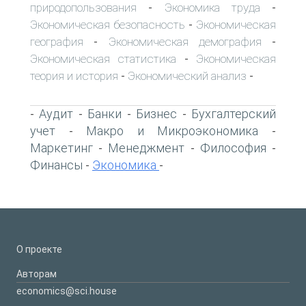
природопользования
Экономика труда
-
-
Экономическая безопасность
Экономическая
-
география
Экономическая демография
-
-
Экономическая статистика
Экономическая
-
теория и история
Экономический анализ
-
-
Аудит
Банки
Бизнес
Бухгалтерский
-
-
-
-
учет
Макро и Микроэкономика
-
-
Маркетинг
Менеджмент
Философия
-
-
-
Финансы
Экономика
-
-
О проекте
Авторам
economics@sci.house