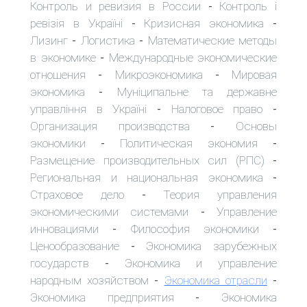
Контроль и ревизия в России
Контроль і
-
ревізія в Україні
Кризисная экономика
-
-
Лизинг
Логистика
Математические методы
-
-
в экономике
Международные экономические
-
отношения
Микроэкономика
Мировая
-
-
экономика
Муніципальне та державне
-
управління в Україні
Налоговое право
-
-
Организация производства
Основы
-
экономики
Политическая экономия
-
-
Размещение производительных сил (РПС)
-
Региональная и национальная экономика
-
Страховое дело
Теория управления
-
экономическими системами
Управление
-
инновациями
Философия экономики
-
-
Ценообразование
Экономика зарубежных
-
государств
Экономика и управление
-
народным хозяйством
Экономика отрасли
-
-
Экономика предприятия
Экономика
-