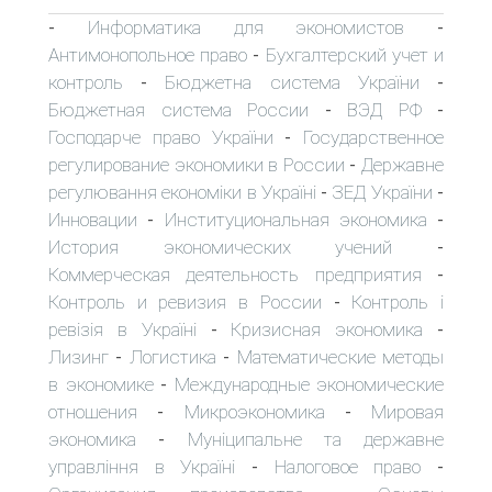
Информатика для экономистов
-
-
Антимонопольное право
Бухгалтерский учет и
-
контроль
Бюджетна система України
-
-
Бюджетная система России
ВЭД РФ
-
-
Господарче право України
Государственное
-
регулирование экономики в России
Державне
-
регулювання економіки в Україні
ЗЕД України
-
-
Инновации
Институциональная экономика
-
-
История экономических учений
-
Коммерческая деятельность предприятия
-
Контроль и ревизия в России
Контроль і
-
ревізія в Україні
Кризисная экономика
-
-
Лизинг
Логистика
Математические методы
-
-
в экономике
Международные экономические
-
отношения
Микроэкономика
Мировая
-
-
экономика
Муніципальне та державне
-
управління в Україні
Налоговое право
-
-