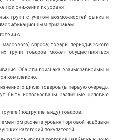
е при снижении их уровня.
ных групп с учетом возможностей рынка и
классификационным признакам:
тствии с
 массового) спроса; товары периодического
тих групп товаров может осуществляться
ивания. Оба эти признака взаимозависимы и
ся комплексно;
жизненного цикла товаров (в первую очередь,
гут быть использованы различные целевые
группе (подгруппе, виду) товаров:
элементом расчета уровня торговой надбавки
вующих категорий покупателей.
ель расчета уровня торговой надбавки к цене