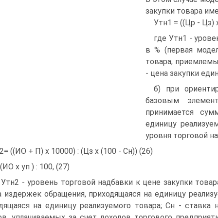
закупки товара име
Утн1 = ((Цр - Цз) х
где Утн1 - урове
в % (первая модел
товара, приемлемы
- цена закупки еди
б) при ориенти
базовым элемен
принимается сум
единицу реализуем
уровня торговой на
= ((ИО + П) х 10000) : (Цз х (100 - Сн)) (26)
(ИО х уп ) : 100, (27)
 Утн2 - уровень торговой надбавки к цене закупки товара
 издержек обращения, приходящаяся на единицу реализуе
дящаяся на единицу реализуемого товара; Сн - ставка 
ов, уплачиваемых за счет доходов торгового предприяти