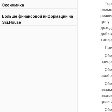
Тор
Экономика
элем
реали
Больше финансовой информации на
цену 
Sci.House
доход
добав
товар
При
Обе
приор
Обе
особе
Обе
парам
насел
цели 
Обе