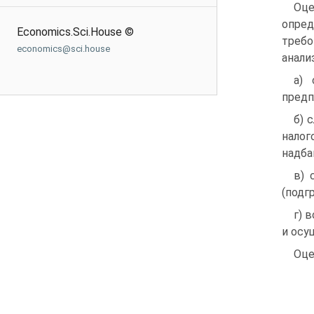
Оце
опред
Economics.Sci.House ©
требо
economics@sci.house
анали
а) 
предп
б) 
налог
надба
в) 
(подг
г) 
и осу
Оце