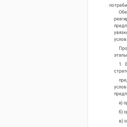
потреби
Обе
реаги
предп
увязк
услов
Про
этапы
1. 
страт
пре
услов
предп
а) 
б) 
в) 