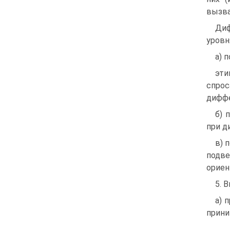
вызва
Диф
уровн
а) 
эти
спро
диффе
б) 
при д
в) 
подве
ориен
5. 
а) 
прини