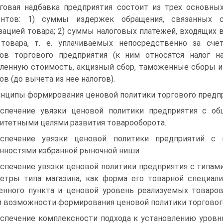
говая надбавка предприятия состоит из трех основны
ентов: 1) суммы издержек обращения, связанных 
зацией товара; 2) суммы налоговых платежей, входящих 
товара, т. е. уплачиваемых непосредственно за сче
ов торгового предприятия (к ним относятся налог н
ленную стоимость, акцизный сбор, таможенные сборы и
ов (до вычета из нее налогов).
нципы формирования ценовой политики торгового предпр
спечение увязки ценовой политики предприятия с об
итетными целями развития товарооборота.
спечение увязки ценовой политики предприятий с 
нностями избранной рыночной ниши.
спечение увязки ценовой политики предприятия с типами
етры типа магазина, как форма его товарной специали
енного пункта и ценовой уровень реализуемых товаро
и возможности формирования ценовой политики торговог
спечение комплексности подхода к установлению уровня