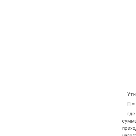
Утн2
П = 
где
сумма
прихо
налог