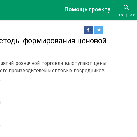
Помощь проекту
<<
↑
>>
методы формирования ценовой
иятий розничной торговли выступают цены
его производителей и оптовых посредников.
е
ь
й
.
т
,