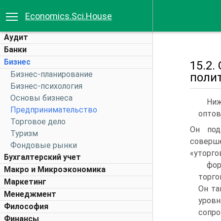
Economics.Sci.House
Аудит
Банки
Бизнес
15.2
Бизнес-планирование
поли
Бизнес-психология
Основы бизнеса
Ниж
Предпринимательство
оптов
Торговое дело
Он под
Туризм
совер
Фондовые рынки
«уторго
Бухгалтерский учет
фор
Макро и Микроэкономика
торго
Маркетинг
Он та
Менеджмент
уро
Философия
сопро
Финансы