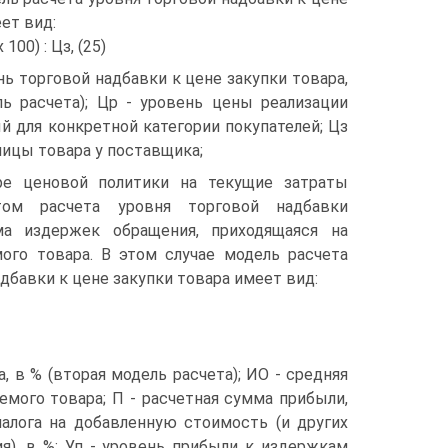
ет вид:
 100) : Цз, (25)
нь торговой надбавки к цене закупки товара,
ь расчета); Цр - уровень цены реализации
й для конкретной категории покупателей; Цз
ницы товара у поставщика;
ре ценовой политики на текущие затраты
том расчета уровня торговой надбавки
ма издержек обращения, приходящаяся на
ого товара. В этом случае модель расчета
дбавки к цене закупки товара имеет вид:
, в % (вторая модель расчета); ИО - средняя
мого товара; П - расчетная сумма прибыли,
налога на добавленную стоимость (и других
я), в %; Уп - уровень прибыли к издержкам