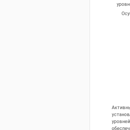
уровн
Осу
Активн
устано
уровней
обеспе