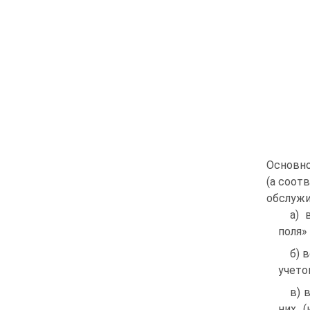
Основно
(а соот
обслужи
а) 
поля»
б) 
учето
в) 
них (