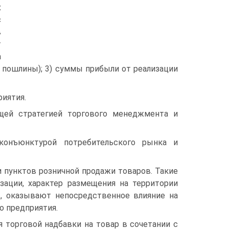
х
с
в
т
а
 пошлины); 3) суммы прибыли от реализации
иятия.
щей стратегией торгового менеджмента и
конъюнктурой потребительского рынка и
 пунктов розничной продажи товаров. Такие
зации, характер размещения на территории
в, оказывают непосредственное влияние на
о предприятия.
 торговой надбавки на товар в сочетании с