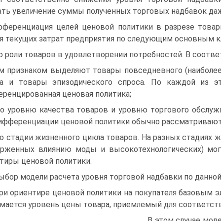
ть увеличение суммы полученных торговых надбавок даж
ференциация целей ценовой политики в разрезе товар
я текущих затрат предприятия по следующим основным 
по роли товаров в удовлетворении потребностей. В соотве
м признаком выделяют товары повседневного (наиболее
са и товары эпизодического спроса. По каждой из э
ренцированная ценовая политика;
по уровню качества товаров и уровню торгового обслуж
ифференциации ценовой политики обычно рассматривают
по стадии жизненного цикла товаров. На разных стадиях 
рженных влиянию моды и высокотехнологических) мо
тиры ценовой политики.
Выбор модели расчета уровня торговой надбавки по данной 
при ориентире ценовой политики на покупателя базовым 
мается уровень цены товара, приемлемый для соответст
В этом случае мод