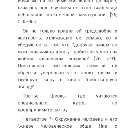
исчисляется сотнями миллионов долларов,
началась под влиянием ее отца, владельца
небольшой кожевенной мастерской [26,
C.95-96J.
Он не только привил ей трудолюбие и
честность, отличавшие ее. семью, но и
убедил ее в том, что "девочки ничем не
хуже мальчиков и могут добитьоя успеха на
любом жизненном поприще" [26, с.91j.
Постоянные наставления помогли ей
обрести уверенность в своих силах и
глубокую веру в свою "собственную
звезду".
Третье. Школы, где читаются
специальные курсы по
предпринимательству.
Четвертое ?• Окружение человека и его
"живое человеческое обще Ние с