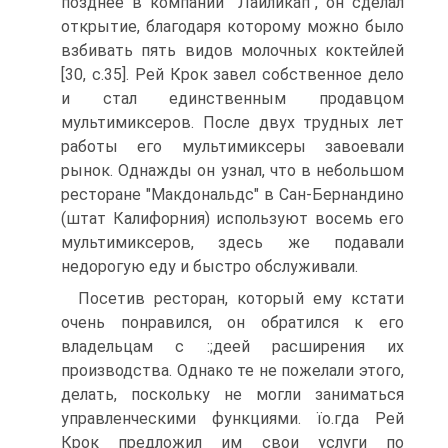
позднее в компании "Лайликап", он сделал
открытие, благодаря которому можно было
взбивать пять видов молочных коктейлей
[30, с.35]. Рей Крок завел собственное дело
и стал единственным продавцом
мультимиксеров. После двух трудных лет
работы его мультимиксеры завоевали
рынок. Однажды он узнал, что в небольшом
ресторане "Макдональдс" в Сан-Бернандино
(штат Калифорния) используют восемь его
мультимиксеров, здесь же подавали
недорогую еду и быстро обслуживали.
Посетив ресторан, который ему кстати
очень понравился, он обратился к его
владельцам с :;деей расширения их
производства. Однако те не пожелали этого,
делать, поскольку не могли заниматься
управленческими функциями. їо.гда Рей
Крок предложил им свои услуги по