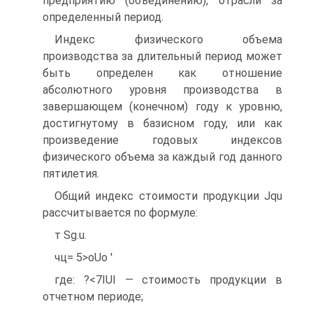
предприятию (объединению), отрасли за
определенный период.
Индекс физического объема
производства за длительный период может
быть определен как отношение
абсолютного уровня производства в
завершающем (конечном) году к уровню,
достигнутому в базисном году, или как
произведение годовых индексов
физического объема за каждый год данного
пятилетия.
Общий индекс стоимости продукции Jqu
рассчитывается по формуле:
т Sg.u.
чц= 5>oUo '
где: ?<7IUI — стоимость продукции в
отчетном периоде;