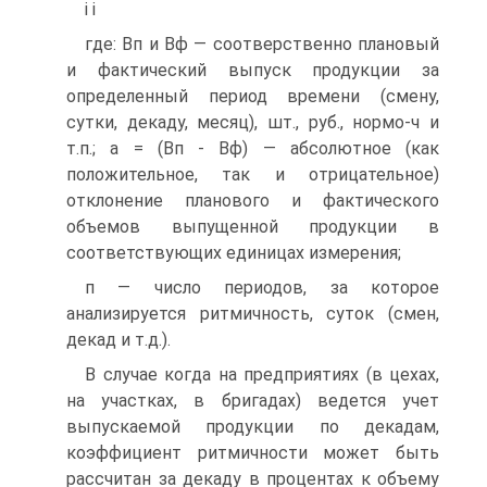
і і
где: Вп и Вф — соотверственно плановый
и фактический выпуск продукции за
определенный период времени (смену,
сутки, декаду, месяц), шт., руб., нормо-ч и
т.п.; а = (Вп - Вф) — абсолютное (как
положительное, так и отрицательное)
отклонение планового и фактического
объемов выпущенной продукции в
соответствующих единицах измерения;
п — число периодов, за которое
анализируется ритмичность, суток (смен,
декад и т.д.).
В случае когда на предприятиях (в цехах,
на участках, в бригадах) ведется учет
выпускаемой продукции по декадам,
коэффициент ритмичности может быть
рассчитан за декаду в процентах к объему