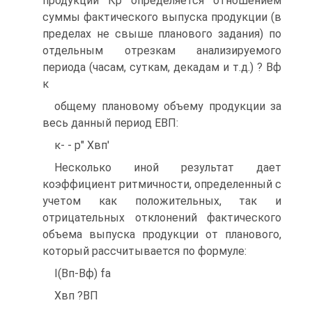
продукции Кр определяется отношением
суммы фактического выпуска продукции (в
пределах не свыше планового задания) по
отдельным отрезкам анализируемого
периода (часам, суткам, декадам и т.д.) ? Вф
к
общему плановому объему продукции за
весь данный период ЕВП:
к- - р" Хвп'
Несколько иной результат дает
коэффициент ритмичности, определенный с
учетом как положительных, так и
отрицательных отклонений фактического
объема выпуска продукции от планового,
который рассчитывается по формуле:
І(Вп-Вф) fa
Хвп ?ВП