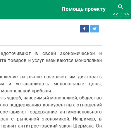
Помощь проекту
<<
↑
>>
едото­чивают в своей экономической и
ыта товаров и услуг называются монополией
ложение на рынке позволяет им диктовать
ия и устанавливать монопольные цены,
 монопольной прибыли.
ь ущерб, наносимый монополией, обще­ство
р по поддержанию конкурентных отно­шений
составляют содержание антимонополь­ного
тран с рыночной экономикой. Например, в
 принят антитрестовский закон Шермана. Он