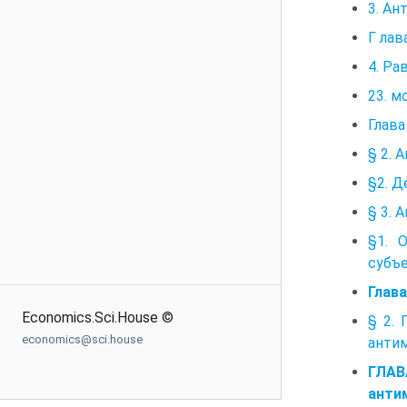
3. Ан
Г ла
4. Ра
23. м
Глава
§ 2. 
§2. Д
§ 3. 
§1. 
субъе
Глав
Economics.Sci.House ©
§ 2.
economics@sci.house
антим
ГЛАВ
анти