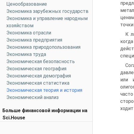
предл
Ценообразование
метал
Экономика зарубежных государств
ценам
Экономика и управление народным
точки
хозяйством
Экономика отрасли
К л
Экономика предприятия
когда
Экономика природопользования
дейс
Экономика труда
специ
Экономическая безопасность
Сог
Экономическая география
давле
Экономическая демография
или 
Экономическая статистика
олиго
Экономическая теория и история
часто
Экономический анализ
сторо
ходит
Больше финансовой информации на
Sci.House