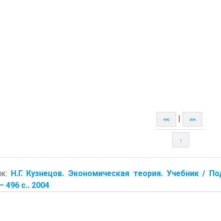
|
<<
>>
↑
ик:
Н.Г. Кузнецов. Экономическая теория. Учебник / По
– 496 с.. 2004