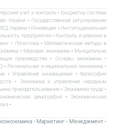
терский учет и контроль
Бюджетна система
-
аво України
Государственное регулирование
-
ЗЕД України
Инновации
Институциональная
-
-
ельность предприятия
Контроль и ревизия в
-
зинг
Логистика
Математические методы в
-
-
ономика
Мировая экономика
Муніципальне
-
-
зация производства
Основы экономики
-
-
С)
Региональная и национальная экономика
-
-
ми
Управление инновациями
Философия
-
-
арств
Экономика и управление народным
-
мика природопользования
Экономика труда
-
-
кономическая демография
Экономическая
-
ализ
-
роэкономика
Маркетинг
Менеджмент
-
-
-