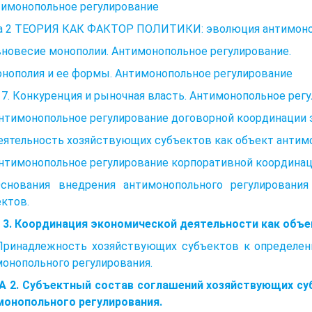
тимонопольное регулирование
ва 2 ТЕОРИЯ КАК ФАКТОР ПОЛИТИКИ: эволюция антимоноп
вновесие монополии. Антимонопольное регулирование.
онополия и ее формы. Антимонопольное регулирование
 7. Конкуренция и рыночная власть. Антимонопольное рег
Антимонопольное регулирование договорной координации 
еятельность хозяйствующих субъектов как объект антимо
Антимонопольное регулирование корпоративной координац
Основания внедрения антимонопольного регулировани
ктов.
а 3. Координация экономической деятельности как объ
 Принадлежность хозяйствующих субъектов к определен
онопольного регулирования.
А 2. Субъектный состав соглашений хозяйствующих су
монопольного регулирования.