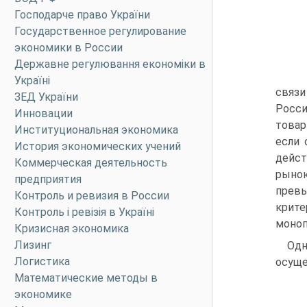
Господарче право України
Государственное регулирование
экономики в России
Державне регулювання економіки в
Україні
связи
ЗЕД України
Росси
Инновации
товар
Институциональная экономика
если 
История экономических учений
дейст
Коммерческая деятельность
рынок
предприятия
превы
Контроль и ревизия в России
крит
Контроль і ревізія в Україні
моноп
Кризисная экономика
Лизинг
Одн
Логистика
осуще
Математические методы в
экономике