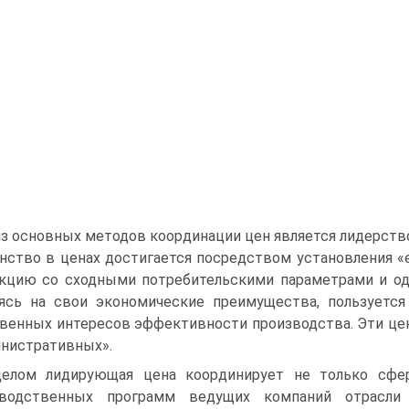
з основных мето­дов координации цен является лидерство
нство в ценах достигается посредством установления «
кцию со сходны­ми потребительскими параметрами и од
ясь на свои экономические преиму­щества, пользуется
венных интересов эффективности производства. Эти цен
нистративных».
елом лидирующая цена координирует не только сферу
зводственных программ ведущих компаний отрасли