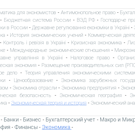
матика для экономистов
Антимонопольное право
Бухгал
-
-
Бюджетная система России
ВЭД РФ
Господарче пр
-
-
-
ки в России
Державне регулювання економіки в Україні
-
-
ка
История экономических учений
Коммерческая деят
-
-
Контроль і ревізія в Україні
Кризисная экономика
Ли
-
-
-
ике
Международные экономические отношения
Микроэк
-
-
авне управління в Україні
Налоговое право
Органи
-
-
еская экономия
Размещение производительных сил (РП
-
ое дело
Теория управления экономическими система
-
ки
Ценообразование
Экономика зарубежных госуд
-
-
вом
Экономика отрасли
Экономика предприятия
Эконо
-
-
-
ческая безопасность
Экономическая география
Э
-
-
ика
Экономическая теория и история
Экономический ан
-
-
Банки
Бизнес
Бухгалтерский учет
Макро и Мик
-
-
-
-
офия
Финансы
Экономика
-
-
-