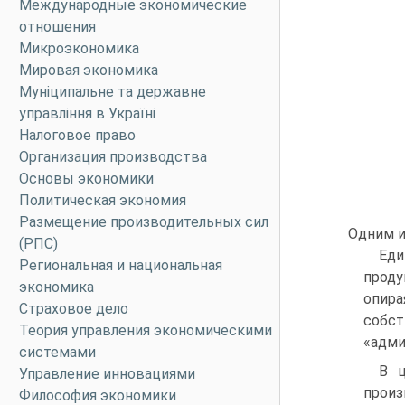
Международные экономические
отношения
Микроэкономика
Мировая экономика
Муніципальне та державне
управління в Україні
Налоговое право
Организация производства
Основы экономики
Политическая экономия
Размещение производительных сил
Одним и
(РПС)
Еди
Региональная и национальная
проду
экономика
опира
Страховое дело
собст
Теория управления экономическими
«адми
системами
В ц
Управление инновациями
прои
Философия экономики