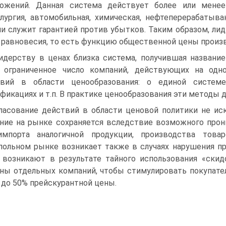
ожений. Данная система действует более или менее 
лургия, автомобиль­ная, химическая, нефтеперерабаты
и служит гарантией против убытков. Таким образом, ли
 равновесия, то есть функцию общественной цены произ
идерству в ценах близка система, получившая названи
 ограниченное число компаний, действующих на одн
твий в области ценообразования: о единой системе
фикациях и т.п. В практике ценообразования эти методы д
ласование действий в области ценовой политики не ис
ние на рынке сохраняется вследствие возможного прон
импорта аналогичной продукции, производства товар
польном рынке возникает также в случаях нарушения пр
 возникают в ре­зультате тайного использования «скид
ны отдельных компаний, чтобы стимулировать покупател
 до 50% прейскурантной цены.