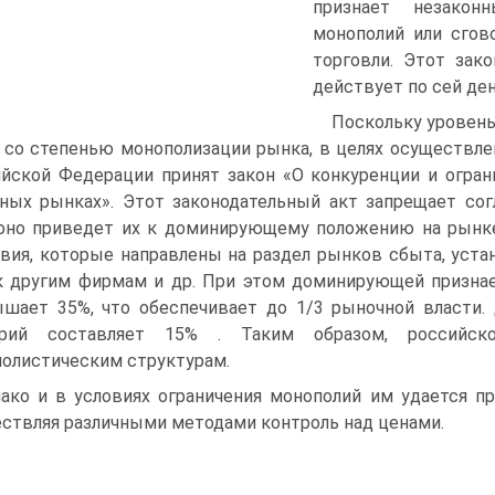
признает незакон
монополий или сгов
торговли. Этот зак
дей­ствует по сей ден
Поскольку уровень
 со степенью монополизации рынка, в целях осуществл
йской Федерации принят закон «О конкуренции и огран
ных рынках». Этот законодательный акт запрещает с
оно приведет их к доминирующему положению на рынке
вия, которые направ­лены на раздел рынков сбыта, устан
 другим фирмам и др. При этом доминирующей признае
шает 35%, что обеспечивает до 1/3 рыночной власти.
ерий составляет 15% . Таким образом, российско
олистическим структурам.
ако и в условиях ограничения монополий им удается п
ствляя различ­ными методами контроль над ценами.