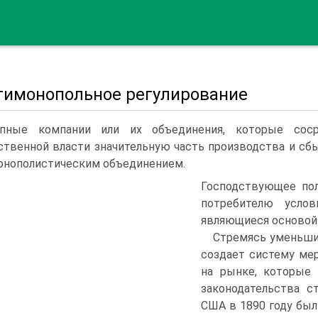
нтимонопольное регулирование
упные компании или их объединения, которые соср
ственной власти значи­тельную часть производства и сб
онополистическим объединением.
Господству­ющее по
потребителю услов
являющиеся осно­вой
Стремясь уменьшит
создает систему ме
на рынке, которые 
законодательства с
США в 1890 году был