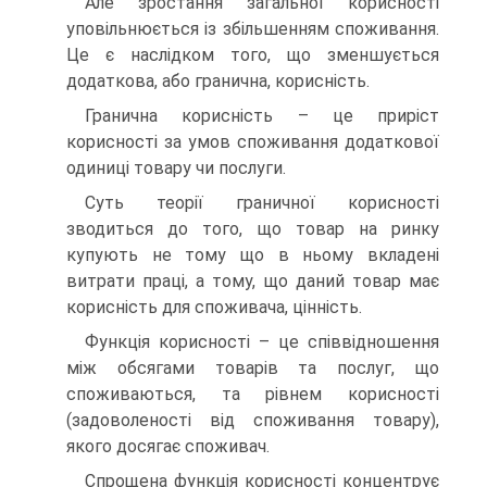
Але зростання загальної корисності
уповільнюється із збільшенням споживання.
Це є наслідком того, що зменшується
додаткова, або гранична, корисність.
Гранична корисність – це приріст
корисності за умов споживання додаткової
одиниці товару чи послуги.
Суть теорії граничної корисності
зводиться до того, що товар на ринку
купують не тому що в ньому вкладені
витрати праці, а тому, що даний товар має
корисність для споживача, цінність.
Функція корисності – це співвідношення
між обсягами товарів та послуг, що
споживаються, та рівнем корисності
(задоволеності від споживання товару),
якого досягає споживач.
Спрощена функція корисності концентрує