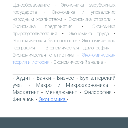
Ценообразование
Экономика зарубежных
-
государств
Экономика и управление
-
народным хозяйством
Экономика отрасли
-
-
Экономика предприятия
Экономика
-
природопользования
Экономика труда
-
-
Экономическая безопасность
Экономическая
-
география
Экономическая демография
-
-
Экономическая статистика
Экономическая
-
теория и история
Экономический анализ
-
-
Аудит
Банки
Бизнес
Бухгалтерский
-
-
-
-
учет
Макро и Микроэкономика
-
-
Маркетинг
Менеджмент
Философия
-
-
-
Финансы
Экономика
-
-