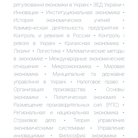
регулювання економіки в Україні
ЗЕД України
-
-
Инновации
Институциональная экономика
-
-
История экономических учений
-
Коммерческая деятельность предприятия
-
Контроль и ревизия в России
Контроль і
-
ревізія в Україні
Кризисная экономика
-
-
Лизинг
Логистика
Математические методы
-
-
в экономике
Международные экономические
-
отношения
Микроэкономика
Мировая
-
-
экономика
Муніципальне та державне
-
управління в Україні
Налоговое право
-
-
Организация производства
Основы
-
экономики
Политическая экономия
-
-
Размещение производительных сил (РПС)
-
Региональная и национальная экономика
-
Страховое дело
Теория управления
-
экономическими системами
Управление
-
инновациями
Философия экономики
-
-