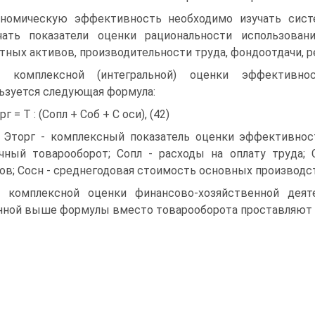
номическую эффективность необходимо изучать систе
чать показатели оценки рациональности использован
тных активов, производительности труда, фондоотдачи, р
я комплексной (интегральной) оценки эффективнос
ьзуется следующая формула:
г = Т : (Сопл + Соб + С оси), (42)
 Эторг - комплексный показатель оценки эффективност
чный товарооборот; Сопл - расходы на оплату труда;
ов; Сосн - среднегодовая стоимость основных производ
 комплексной оценки финансово-хозяйственной деяте
нной выше формулы вместо товарооборота проставляют 