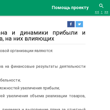
Помощь проекту
<<
↑
>>
лана и динамики прибыли и
в, на них влияющих
овой организации являются:
ов на финансовые результаты деятельности
бельности;
можностей увеличения прибыли;
ей увеличения объема реализации товаров,
а, динамика и выполнение плана за отчетный