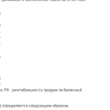
и
и
,
ь
х
и
я
о
; Рб - рентабельность продаж за базисный
д) определяется следующим образом: