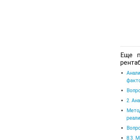
Еще п
рента
Анали
факт
Вопро
2. Ан
Метод
реали
Вопро
8.3. 