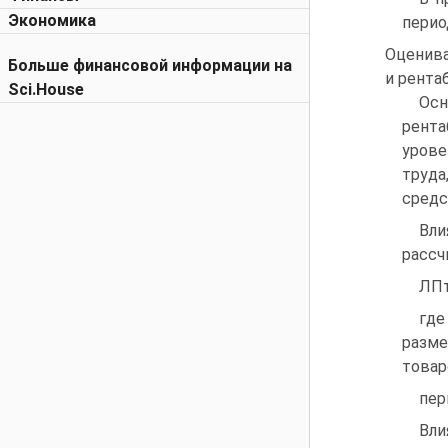
Экономика
перио
Оценива
Больше финансовой информации на
и рента
Sci.House
Ос
рента
урове
труда
средс
Вли
рассч
ЛПт 
где
разм
товар
пер
Вли