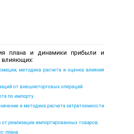
ния плана и динамики прибыли и
х влияющих:
рмации; методика расчета и оценка влияния
изаций от внешнеторговых операций
ота по импорту
Значение и методика расчета затратоемкости
да от реализации импортированных товаров
ес-плана