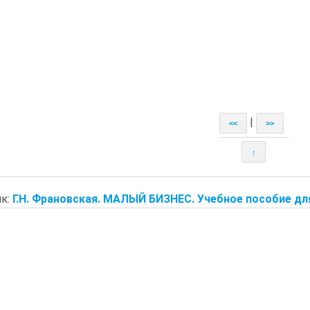
|
<<
>>
↑
к:
Г.Н. Франовская. МАЛЫЙ БИЗНЕС. Учебное пособие для 