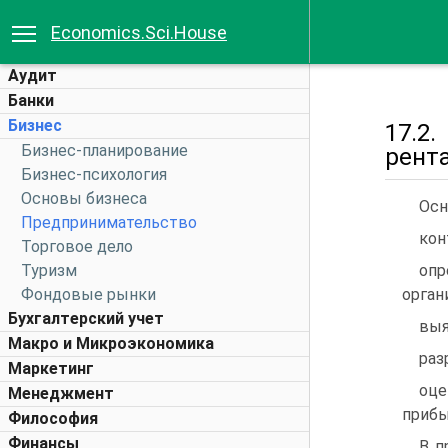
Economics.Sci.House
Аудит
Банки
Бизнес
17.2
Бизнес-планирование
рент
Бизнес-психология
Основы бизнеса
Осн
Предпринимательство
кон
Торговое дело
Туризм
опр
Фондовые рынки
орган
Бухгалтерский учет
выя
Макро и Микроэкономика
раз
Маркетинг
оце
Менеджмент
прибы
Философия
Финансы
В п