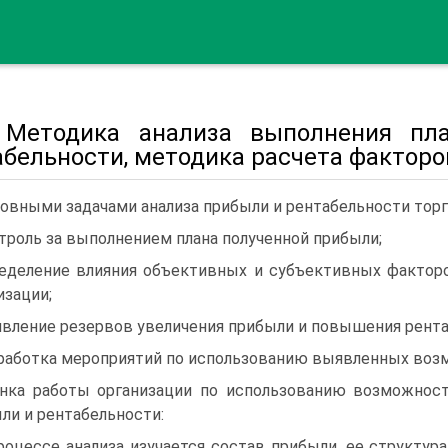
. Методика анализа выполнения п
абельности, методика расчета факторо
овными задачами анализа прибыли и рентабельности торг
троль за выполнением плана полученной прибыли;
еделение влияния объективных и субъективных фактор
изации;
вление резервов увеличения прибыли и повышения рента
работка мероприятий по использованию выявленных воз
нка работы организации по использованию возможност
ли и рентабельности:
роцессе анализа изучается состав прибыли, ее структур