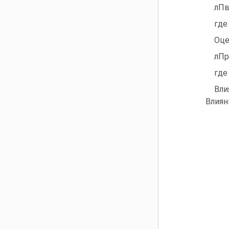
лПв
где
Оце
лПр 
где
Вли
Влиян