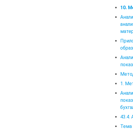
10. 
Анал
анал
матер
Прил
обра
Анал
показ
Метод
1. Ме
Анал
пока
бухга
43.4.
Тема 