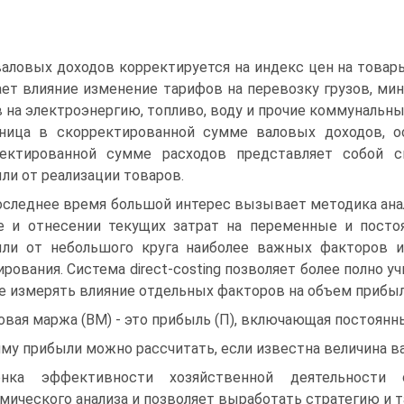
аловых доходов корректируется на индекс цен на товары
ет влияние изменение тарифов на перевозку грузов, мин
 на электроэнергию, топливо, воду и прочие коммунальные 
ница в скорректированной сумме валовых доходов, о
ректированной сумме расходов представляет собой 
ли от реализации товаров.
оследнее время большой интерес вызывает методика анал
 и отнесении текущих затрат на переменные и постоя
ли от небольшого круга наиболее важных факторов и
рования. Система direct-costing позволяет более полно 
е измерять влияние отдельных факторов на объем прибыл
овая маржа (ВМ) - это прибыль (П), включающая постоянн
му прибыли можно рассчитать, если известна величина в
енка эффективности хозяйственной деятельности
мического анализа и позволяет выработать стратегию и т