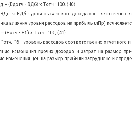
д = (Вдотч - ВДб) х Тотч : 100, (40)
 ВДотч, ВДб - уровень валового дохода соответственно в
нка влияния уровня расходов на прибыль (лПр) исчисляетс
= (Ротч - Рб) х Тотч : 100, (41)
 Ротч, Рб - уровень расходов соответственно отчетного и
яние изменения прочих доходов и затрат на размер пр
ие изменения цен на размер прибыли затруднено и опреде