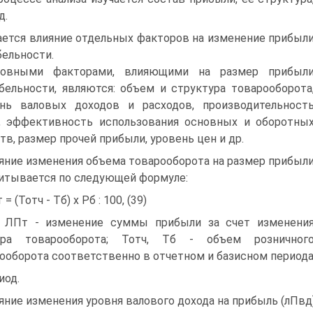
д.
ется влияние отдельных факторов на изменение прибыл
бельности.
новными факторами, влияющими на размер прибыл
бельности, являются: объем и структура товарооборота
нь валовых доходов и расходов, производительност
, эффективность использования основных и оборотны
тв, размер прочей прибыли, уровень цен и др.
яние изменения объема товарооборота на размер прибыл
итывается по следующей формуле:
= (Тотч - Тб) х Рб : 100, (39)
 ЛПт - изменение суммы прибыли за счет изменени
ера товарооборота; Тотч, Тб - объем розничног
ооборота соответственно в отчетном и базисном периодах
иод.
яние изменения уровня валового дохода на прибыль (лПв