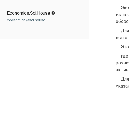
Эко
Economics.Sci.House ©
вклю
economics@sci.house
оборо
Дл
испол
Этор
где
розни
актив
Для
указа