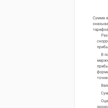
Сумма в
оказыва
тарифов
Раз
скор
прибы
В п
марже
прибы
форми
точне
Вал
Сум
Оц
эконо