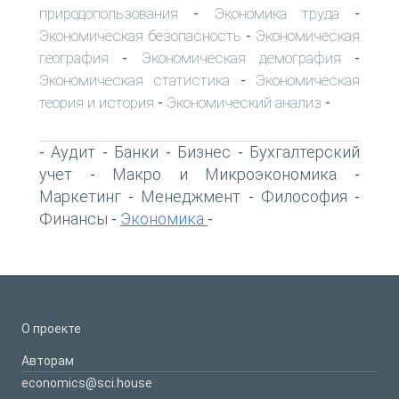
природопользования
Экономика труда
-
-
Экономическая безопасность
Экономическая
-
география
Экономическая демография
-
-
Экономическая статистика
Экономическая
-
теория и история
Экономический анализ
-
-
Аудит
Банки
Бизнес
Бухгалтерский
-
-
-
-
учет
Макро и Микроэкономика
-
-
Маркетинг
Менеджмент
Философия
-
-
-
Финансы
Экономика
-
-
О проекте
Авторам
economics@sci.house