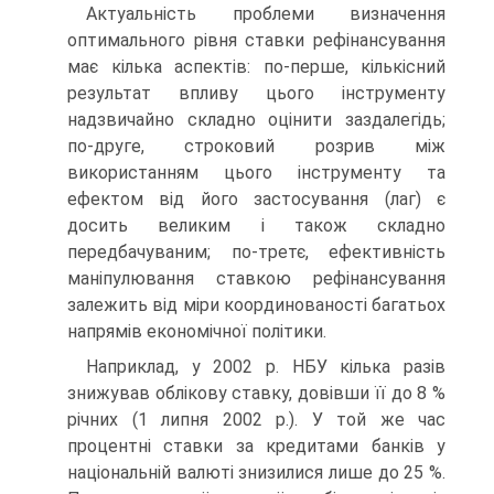
Актуальність проблеми визначення
оптимального рівня ставки рефінансування
має кілька аспектів: по-перше, кількісний
результат впливу цього інструменту
надзвичайно складно оцінити заздалегідь;
по-друге, строковий розрив між
використанням цього інструменту та
ефектом від його застосування (лаг) є
досить великим і також складно
передбачуваним; по-третє, ефектив­ність
маніпулювання ставкою рефінансування
залежить від міри координованості багатьох
напрямів економічної політики.
Наприклад, у 2002 р. НБУ кілька разів
знижував облікову став­ку, довівши її до 8 %
річних (1 липня 2002 р.). У той же час
процентні ставки за кредитами банків у
національній валюті знизилися лише до 25 %.