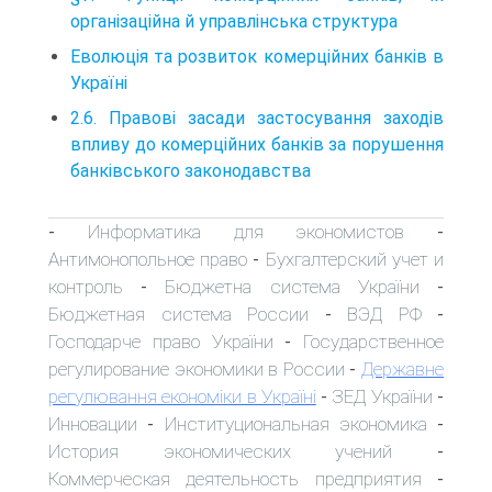
організаційна й управлінська структура
Еволюція та розвиток комерційних банків в
Україні
2.6. Правові засади застосування заходів
впливу до комерційних банків за порушення
банківського законодавства
Информатика для экономистов
-
-
Антимонопольное право
Бухгалтерский учет и
-
контроль
Бюджетна система України
-
-
Бюджетная система России
ВЭД РФ
-
-
Господарче право України
Государственное
-
регулирование экономики в России
Державне
-
регулювання економіки в Україні
ЗЕД України
-
-
Инновации
Институциональная экономика
-
-
История экономических учений
-
Коммерческая деятельность предприятия
-