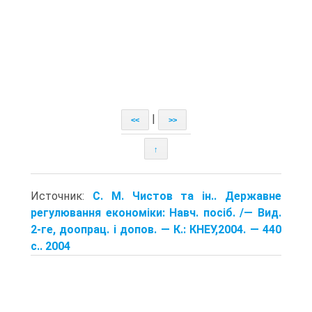
|
<<
>>
↑
Источник:
С. М. Чистов та ін.. Державне
регулювання економіки: Навч. посіб. /— Вид.
2-ге, доопрац. і допов. — К.: КНЕУ,2004. — 440
с.. 2004