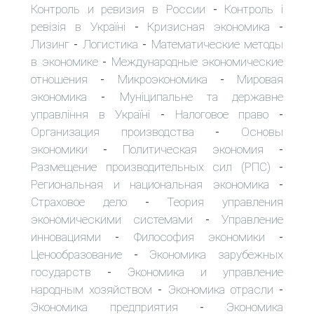
Контроль и ревизия в России
Контроль і
-
ревізія в Україні
Кризисная экономика
-
-
Лизинг
Логистика
Математические методы
-
-
в экономике
Международные экономические
-
отношения
Микроэкономика
Мировая
-
-
экономика
Муніципальне та державне
-
управління в Україні
Налоговое право
-
-
Организация производства
Основы
-
экономики
Политическая экономия
-
-
Размещение производительных сил (РПС)
-
Региональная и национальная экономика
-
Страховое дело
Теория управления
-
экономическими системами
Управление
-
инновациями
Философия экономики
-
-
Ценообразование
Экономика зарубежных
-
государств
Экономика и управление
-
народным хозяйством
Экономика отрасли
-
-
Экономика предприятия
Экономика
-