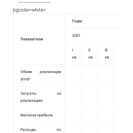
____________
bgcolor=white>
Годы
2001
Показатели
I
II
Ill
IV
кв.
кв.
кв.
кв.
Объем реализации
услуг
Затраты на
реализацию
Валовая прибыль
Расходы по