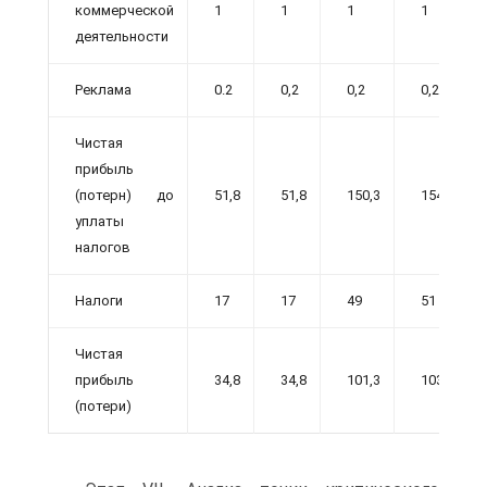
коммерческой
1
1
1
1
деятельности
Реклама
0.2
0,2
0,2
0,2
Чистая
прибыль
(потерн) до
51,8
51,8
150,3
154*5
уплаты
налогов
Налоги
17
17
49
51
Чистая
прибыль
34,8
34,8
101,3
103,5
(потери)