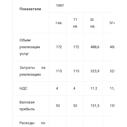
1997
Показатели
11
Ш
I кв.
IV кв.
кв.
кв.
Объем
реализации
172
172
488,6
492,8
услуг
Затраты па
115
115
325,9
325,9
реализацию
НДС
4
4
11.2
11,2
Валовая
53
53
151,5
155,7
прибыль
Расходы по