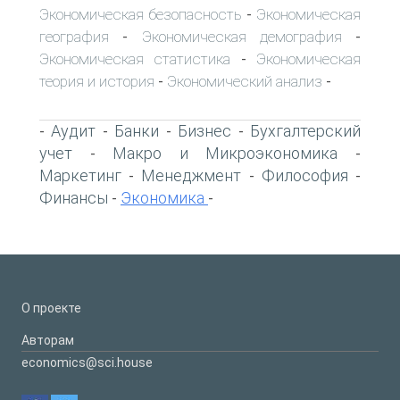
Экономическая безопасность
Экономическая
-
география
Экономическая демография
-
-
Экономическая статистика
Экономическая
-
теория и история
Экономический анализ
-
-
Аудит
Банки
Бизнес
Бухгалтерский
-
-
-
-
учет
Макро и Микроэкономика
-
-
Маркетинг
Менеджмент
Философия
-
-
-
Финансы
Экономика
-
-
О проекте
Авторам
economics@sci.house