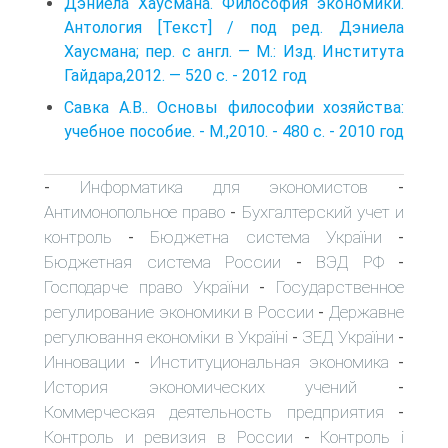
Дэниела Хаусмана. Философия экономики.
Антология [Текст] / под ред. Дэниела
Хаусмана; пер. с англ. — M.: Изд. Института
Гайдара,2012. — 520 с. - 2012 год
Савка А.В.. Основы философии хозяйства:
учебное пособие. - М.,2010. - 480 с. - 2010 год
Информатика для экономистов
-
-
Антимонопольное право
Бухгалтерский учет и
-
контроль
Бюджетна система України
-
-
Бюджетная система России
ВЭД РФ
-
-
Господарче право України
Государственное
-
регулирование экономики в России
Державне
-
регулювання економіки в Україні
ЗЕД України
-
-
Инновации
Институциональная экономика
-
-
История экономических учений
-
Коммерческая деятельность предприятия
-
Контроль и ревизия в России
Контроль і
-