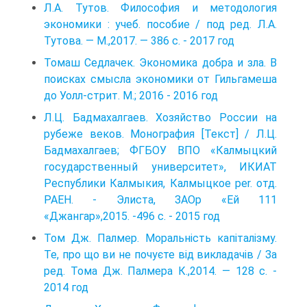
Л.А. Тутов. Философия и методология
экономики : учеб. пособие / под ред. Л.А.
Тутова. — М.,2017. — 386 с. - 2017 год
Томаш Седлачек. Экономика добра и зла. В
поисках смысла экономики от Гильгамеша
до Уолл‑стрит. М.; 2016 - 2016 год
Л.Ц. Бадмахалгаев. Хозяйство России на
рубеже веков. Монография [Текст] / Л.Ц.
Бадма­халгаев; ФГБОУ ВПО «Калмыцкий
государственный университет», ИКИАТ
Республики Калмыкия, Калмыцкое per. отд.
РАЕН. - Элиста, ЗАОр «Ей 111
«Джангар»,2015. -496 с. - 2015 год
Том Дж. Палмер. Моральність капіталізму.
Те, про що ви не почуєте від викладачів / За
ред. Тома Дж. Палмера К.,2014. — 128 с. -
2014 год