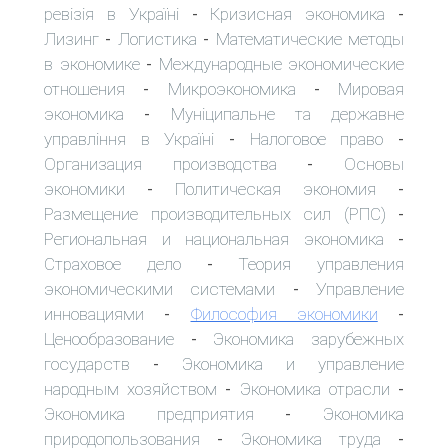
ревізія в Україні
Кризисная экономика
-
-
Лизинг
Логистика
Математические методы
-
-
в экономике
Международные экономические
-
отношения
Микроэкономика
Мировая
-
-
экономика
Муніципальне та державне
-
управління в Україні
Налоговое право
-
-
Организация производства
Основы
-
экономики
Политическая экономия
-
-
Размещение производительных сил (РПС)
-
Региональная и национальная экономика
-
Страховое дело
Теория управления
-
экономическими системами
Управление
-
инновациями
Философия экономики
-
-
Ценообразование
Экономика зарубежных
-
государств
Экономика и управление
-
народным хозяйством
Экономика отрасли
-
-
Экономика предприятия
Экономика
-
природопользования
Экономика труда
-
-