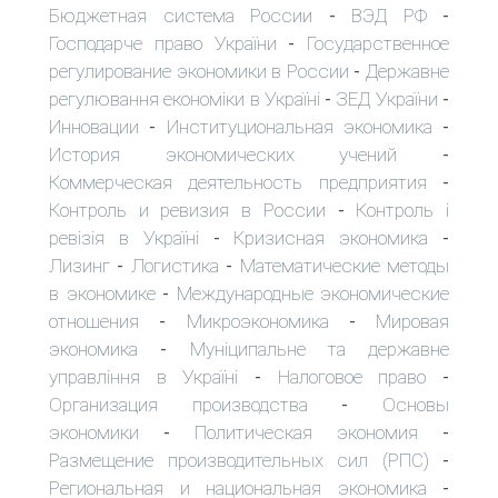
Бюджетная система России
ВЭД РФ
-
-
Господарче право України
Государственное
-
регулирование экономики в России
Державне
-
регулювання економіки в Україні
ЗЕД України
-
-
Инновации
Институциональная экономика
-
-
История экономических учений
-
Коммерческая деятельность предприятия
-
Контроль и ревизия в России
Контроль і
-
ревізія в Україні
Кризисная экономика
-
-
Лизинг
Логистика
Математические методы
-
-
в экономике
Международные экономические
-
отношения
Микроэкономика
Мировая
-
-
экономика
Муніципальне та державне
-
управління в Україні
Налоговое право
-
-
Организация производства
Основы
-
экономики
Политическая экономия
-
-
Размещение производительных сил (РПС)
-
Региональная и национальная экономика
-