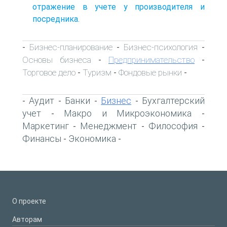
отражение в учете у производителя и
посредника.
Бизнес-планирование
Бизнес-психология
-
-
-
Основы бизнеса
Предпринимательство
-
-
Торговое дело
Туризм
Фондовые рынки
-
-
-
Аудит
Банки
Бизнес
Бухгалтерский
-
-
-
-
учет
Макро и Микроэкономика
-
-
Маркетинг
Менеджмент
Философия
-
-
-
Финансы
Экономика
-
-
О проекте
Авторам