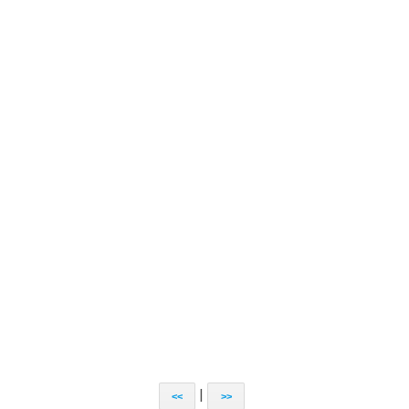
|
<<
>>