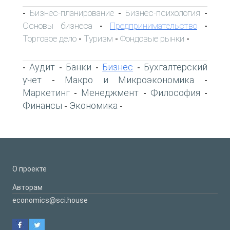
Бизнес-планирование
Бизнес-психология
-
-
-
Основы бизнеса
Предпринимательство
-
-
Торговое дело
Туризм
Фондовые рынки
-
-
-
Аудит
Банки
Бизнес
Бухгалтерский
-
-
-
-
учет
Макро и Микроэкономика
-
-
Маркетинг
Менеджмент
Философия
-
-
-
Финансы
Экономика
-
-
О проекте
Авторам
economics@sci.house