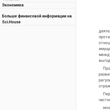
Экономика
Больше финансовой информации на
Sci.House
деят
проти
отно
имуще
межд
выгод
Про
разв
регул
отраж
Пер
частн
лен