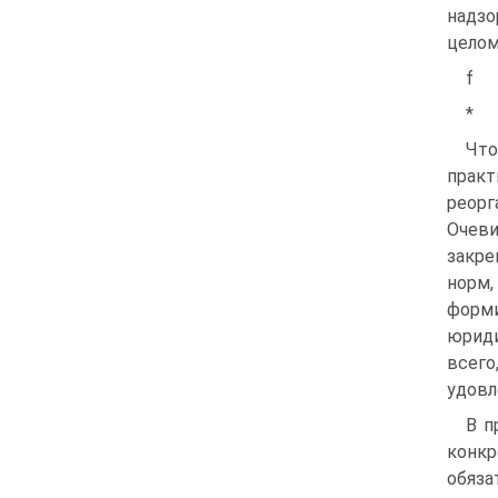
надзо
целом
f
*
Что
практ
реор
Очеви
закре
норм,
форм
юрид
всег
удовл
В п
конкр
обяза