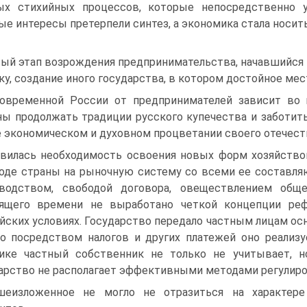
ых стихийных процессов, которые непосредственно у
ые интересы претерпели синтез, а экономика стала носит
ый этап возрождения предпринимательства, начавшийся с
ку, создание иного государства, в котором достойное м
овременной России от предпринимателей зависит во 
ы продолжать традиции русского купечества и заботить
 экономическом и духовном процветании своего отечест
вилась необходимость освоения новых форм хозяйствов
оде страны на рыночную систему со всеми ее составл
зводством, свободой договора, овеществлением общ
оящего времени не выработано четкой концепции ре
йских условиях. Государство передало частным лицам ос
то посредством налогов и других платежей оно реализ
ике частный собственник не только не учитывает, н
арство не располагает эффективными методами регулиро
еизложенное не могло не отразиться на характере