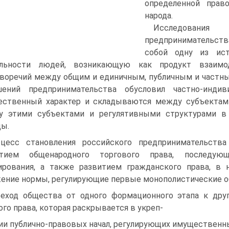
определенной право
народа.
Исследования 
предпринимательств
собой одну из ист
ельности людей, возникающую как продукт взаимод
воречий между общим и единичным, публичным и частн
шений предпринимательства обусловил частно-индив
ственный характер и складываются между субъектам
у этими субъектами и регулятивными структурами в 
ы.
цесс становления российского предпринимательств
итием общенародного торгового права, последую
ирования, а также развитием гражданского права, в 
ение нормы, регулирующие первые монополистические о
еход общества от одного формационного этапа к дру
ого права, которая раскрывается в укреп-
ии публично-правовых начал, регулирующих имущественн