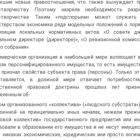
кшие новые правоотношения, что также вынуждает п
отворчеству. Поэтому назрела необходимость разр
отворчества. Таким «подспорьем» может служить
терством экономики ряда модельных положений о поря
низации локальных нормативных актов «О совете дир
альном директоре (директоре)», «О ревизионной комисс
о собрания».
мерческая организация в наибольшей мере воплощает 
как персонифицированного имущества, то есть имущест
 признал свойства субъекта права (персоны). Только эт
ставляется, в должной мере отвечает потребностя
ественной правовой доктрины прошлых лет призн
еленным об-
ом организованного «коллектива» («людского субстрата»
оенной на принципиально иных началах, нежели прежн
овой коллектив» государственного предприятия или ин
вовали в образовании его имущества и не несут имущес
 никаких экономических, юридических или просто логи