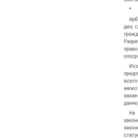
*
Арб
дел, 
гражд
Разр
право
опоср
Исх
предп
всего
межот
какая
данно
На
закон
закон
стату