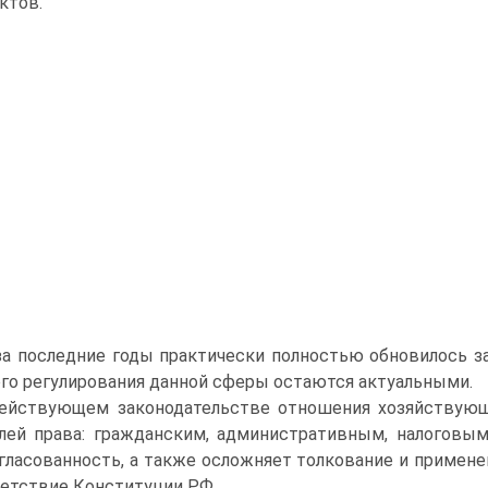
ктов.
за последние годы практически полностью обновилось з
го регулирования данной сферы остаются актуальными.
ействующем законодательстве отношения хозяйствующ
лей права: гражданским, административным, налоговым
гласованность, а также осложняет толкование и применен
етствие Конституции РФ.