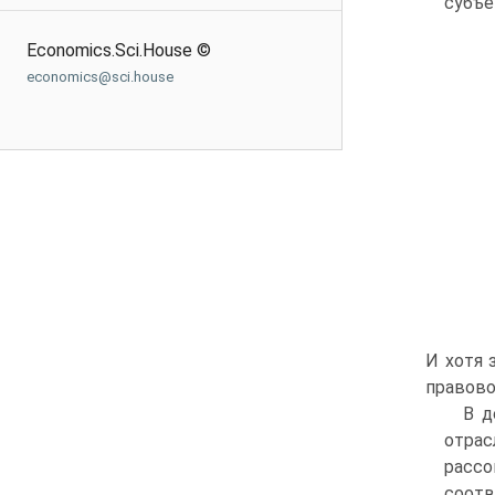
субъе
Economics.Sci.House ©
economics@sci.house
И хотя 
правово
В д
отрас
рассо
соотв