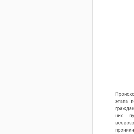
Происхо
этапа 
граждан
них пу
всевозр
проник