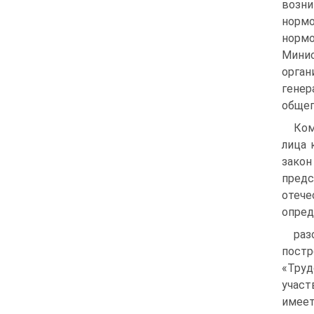
возни
норм
норм
Минис
орга
генер
общег
Ком
лица 
закон
пред
отеч
опред
раз
постр
«Труд
участ
имеет