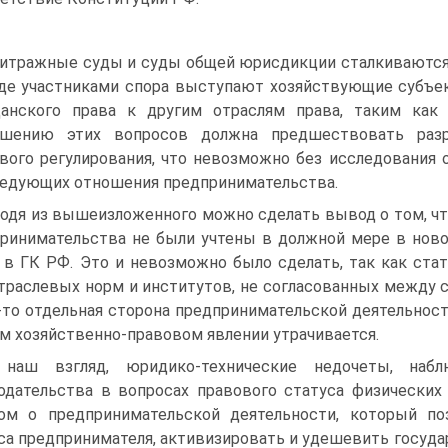
итражные суды и суды общей юрисдикции сталкиваются
где участниками спора выступают хозяйствующие субъе
анского права к другим отраслям права, таким как 
ешению этих вопросов должна предшествовать разр
вого регулирования, что невозможно без исследования 
едующих отношения предпринимательства.
одя из вышеизложенного можно сделать вывод о том, чт
ринимательства не были учтены в должной мере в нов
 в ГК РФ. Это и невозможно было сделать, так как ста
раслевых норм и институтов, не согласованных между со
-то отдельная сторона предпринимательской деятельност
м хозяйственно-правовом явлении утрачивается.
 наш взгляд, юридико-технические недочеты, набл
одательства в вопросах правового статуса физически
ом о предпринимательской деятельности, который по
са предпринимателя, активизировать и удешевить госуда