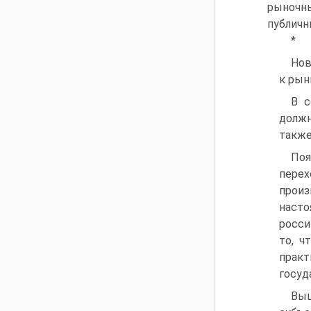
рыночн
публичн
*
Нов
к рын
В с
должн
также
Поя
перех
прои
наст
росси
то, ч
практ
госуд
Выш