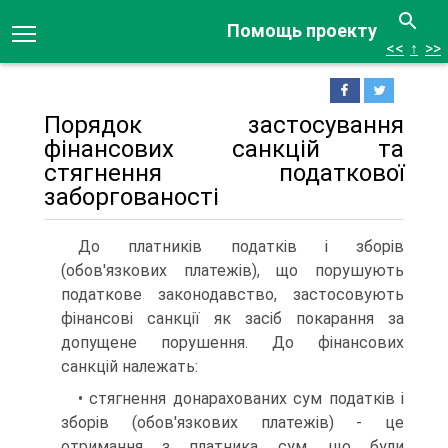
Помощь проекту
<<
↑
>>
Порядок застосування
фінансових санкцій та
стягнення податкової
заборгованості
До платників податків і зборів
(обов'язкових платежів), що порушують
податкове законодавство, застосовують
фінансові санкції як засіб покарання за
допущене порушення. До фінансових
санкцій належать:
• стягнення донарахованих сум податків і
зборів (обов'язкових платежів) - це
отримання з платника сум, що були