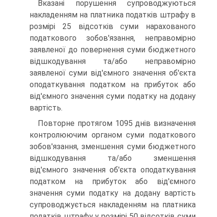
Вказані порушення супроводжуються
накладенням на платника податків штрафу в
розмірі 25 відсотків суми нарахованого
податкового зобов'язання, неправомірно
заявленої до повернення суми бюджетного
відшкодування та/або неправомірно
заявленої суми від'ємного значення об'єкта
оподаткування податком на прибуток або
від'ємного значення суми податку на додану
вартість.
Повторне протягом 1095 днів визначення
контролюючим органом суми податкового
зобов'язання, зменшення суми бюджетного
відшкодування та/або зменшення
від'ємного значення об'єкта оподаткування
податком на прибуток або від'ємного
значення суми податку на додану вартість
супроводжується накладенням на платника
податків штрафу у розмірі 50 відсотків суми