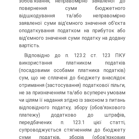
зобов'язання, неправомірно заявленої до
повернення суми бюджетного
відшкодування та/або неправомірно
заявленої суми від'ємного значення об'єкта
оподаткування податком на прибуток або
від'ємного значення суми податку на додану
вартість.
Відповідно до п. 123.2 ст. 123 ПКУ
використання платником податків
(посадовими особами платника податків)
сум, що не сплачені до бюджету внаслідок
отримання (застосування) податкової пільги,
не за призначенням та/або всупереч умовам
чи цілям її надання згідно із законом з питань
відповідного податку, збору (обов'язкового
платежу) додатково до штрафів,
передбачених п. 123.1 цієї статті,
супроводжується стягненням до бюджету
суми податків, зборів (обов'язкових