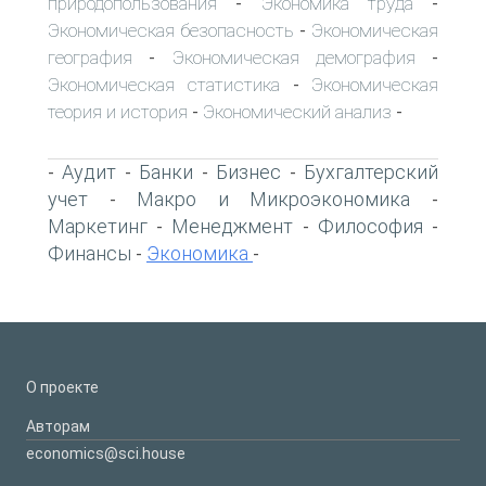
природопользования
Экономика труда
-
-
Экономическая безопасность
Экономическая
-
география
Экономическая демография
-
-
Экономическая статистика
Экономическая
-
теория и история
Экономический анализ
-
-
Аудит
Банки
Бизнес
Бухгалтерский
-
-
-
-
учет
Макро и Микроэкономика
-
-
Маркетинг
Менеджмент
Философия
-
-
-
Финансы
Экономика
-
-
О проекте
Авторам
economics@sci.house