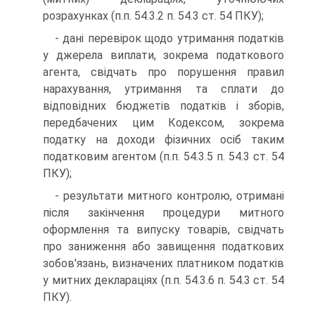
розрахунках (п.п. 54.3.2 п. 54.3 ст. 54 ПКУ);
- дані перевірок щодо утримання податків
у джерела виплати, зокрема податкового
агента, свідчать про порушення правил
нарахування, утримання та сплати до
відповідних бюджетів податків і зборів,
передбачених цим Кодексом, зокрема
податку на доходи фізичних осіб таким
податковим агентом (п.п. 54.3.5 п. 54.3 ст. 54
ПКУ);
- результати митного контролю, отримані
після закінчення процедури митного
оформлення та випуску товарів, свідчать
про заниження або завищення податкових
зобов'язань, визначених платником податків
у митних деклараціях (п.п. 54.3.6 п. 54.3 ст. 54
ПКУ).