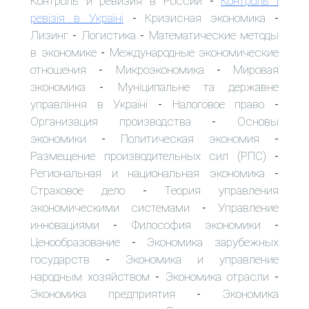
Контроль и ревизия в России
Контроль і
-
ревізія в Україні
Кризисная экономика
-
-
Лизинг
Логистика
Математические методы
-
-
в экономике
Международные экономические
-
отношения
Микроэкономика
Мировая
-
-
экономика
Муніципальне та державне
-
управління в Україні
Налоговое право
-
-
Организация производства
Основы
-
экономики
Политическая экономия
-
-
Размещение производительных сил (РПС)
-
Региональная и национальная экономика
-
Страховое дело
Теория управления
-
экономическими системами
Управление
-
инновациями
Философия экономики
-
-
Ценообразование
Экономика зарубежных
-
государств
Экономика и управление
-
народным хозяйством
Экономика отрасли
-
-
Экономика предприятия
Экономика
-