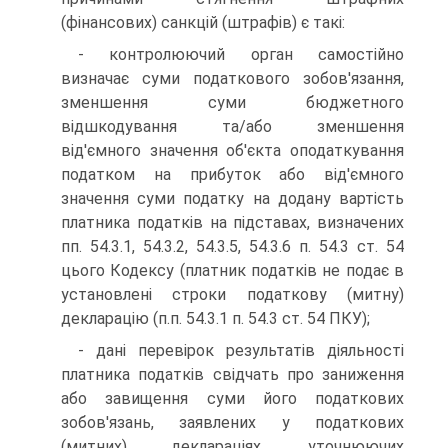
(фінансових) санкцій (штрафів) є такі:
- контролюючий орган самостійно
визначає суми податкового зобов'язання,
зменшення суми бюджетного
відшкодування та/або зменшення
від'ємного значення об'єкта оподаткування
податком на прибуток або від'ємного
значення суми податку на додану вартість
платника податків на підставах, визначених
пп. 54.3.1, 54.3.2, 54.3.5, 54.3.6 п. 54.3 ст. 54
цього Кодексу (платник податків не подає в
установлені строки податкову (митну)
декларацію (п.п. 54.3.1 п. 54.3 ст. 54 ПКУ);
- дані перевірок результатів діяльності
платника податків свідчать про заниження
або завищення суми його податкових
зобов'язань, заявлених у податкових
(митних) деклараціях, уточнюючих