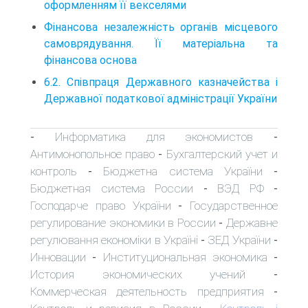
оформленням її векселями
Фінансова незалежність органів місцевого
самоврядування. Її матеріальна та
фінансова основа
6.2. Співпраця Державного казначейства і
Державної податкової адміністрації України
Информатика для экономистов
-
-
Антимонопольное право
Бухгалтерский учет и
-
контроль
Бюджетна система України
-
-
Бюджетная система России
ВЭД РФ
-
-
Господарче право України
Государственное
-
регулирование экономики в России
Державне
-
регулювання економіки в Україні
ЗЕД України
-
-
Инновации
Институциональная экономика
-
-
История экономических учений
-
Коммерческая деятельность предприятия
-