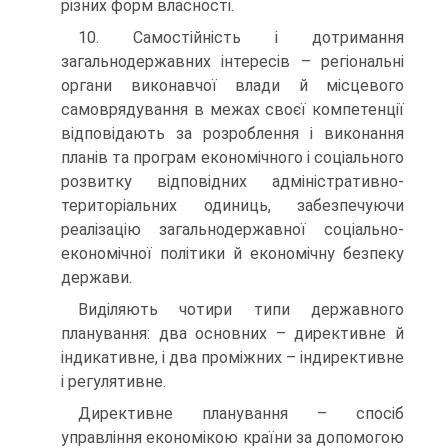
різних форм власності.
10. Самостійність і дотримання
загальнодержавних інтересів – регіональні
органи виконавчої влади й місцевого
самоврядування в межах своєї компетенції
відповідають за розроблення і виконання
планів та програм економічного і соціального
розвитку відповідних адміністративно-
територіальних одиниць, забезпечуючи
реалізацію загальнодержавної соціально-
економічної політики й економічну безпеку
держави.
Виділяють чотири типи державного
планування: два основних – директивне й
індикативне, і два проміжних – індирективне
і регулятивне.
Директивне планування – спосіб
управління економікою країни за допомогою