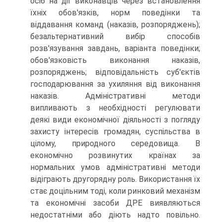
осіб на дії виконавців через встановлення
їхніх обов'язків, норм поведінки та
віддавання команд (наказів, розпоряджень);
безальтернативний вибір способів
розв'язування завдань, варіанта поведінки;
обов'язковість виконання наказів,
розпоряджень; відповідальність суб'єктів
господарювання за ухиляння від виконання
наказів. Адміністративні методи
випливають з необхідності регулювати
деякі види економічної діяльності з погляду
захисту інтересів громадян, суспільства в
цілому, природного середовища. В
економічно розвинутих країнах за
нормальних умов адміністративні методи
відіграють другорядну роль. Використання їх
стає доцільним тоді, коли ринковий механізм
та економічні засоби ДРЕ виявляються
недостатніми або діють надто повільно.