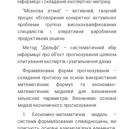
інформації і складання експертної матриці.
“Мозкова атака” – активний, творчий
процес обговорення конкретної актуальної
проблеми групою висококваліфікованих
спеціалістів і оперативне вироблення
продуктивних рішень.
Метод “Дельфі” – систематичний збір
інформації про об’єкт прогнозування шляхом
опитування експертів і узагальнення даних.
Формалізовані форми прогнозування –
складання прогнозу на основі використання
математичних формул та економіко-
математичних моделей для визначення
кількісних параметрів. Визначимо основні
моделі економічного прогнозування:
1. Економіко-математична модель –
система формалізованих співвідношень, які
описують основні взаємозв’язки елементів,