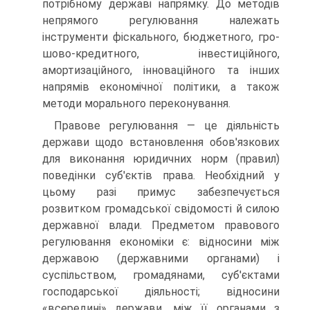
потрібному державі напрямку. До методів
непрямого ре­гулювання належать
інструменти фіскального, бюджетного, гро­
шово-кредитного, інвестиційного,
амортизаційного, інноваційно­го та інших
напрямів економічної політики, а також
методи морального переконування.
Правове регулювання — це діяльність
держави щодо встанов­лення обов'язкових
для виконання юридичних норм (правил)
поведінки суб'єктів права. Необхідний у
цьому разі примус забезпечується
розвитком громадської свідомості й силою
державної влади. Предметом правового
регулювання економіки є: відносини між
державою (державними органами) і
суспільством, громадянами, суб'єктами
господарської діяльності; відносини
«всередині» держави, між її органами з