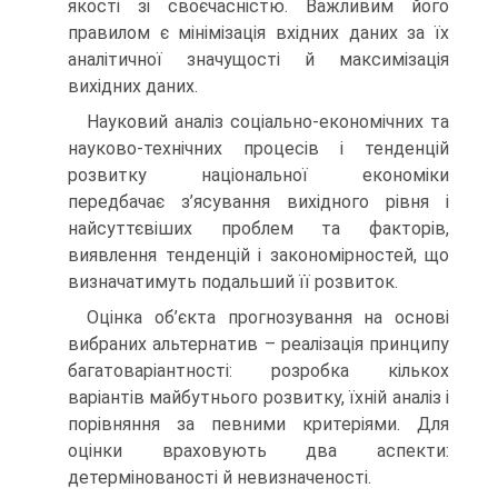
якості зі своєчасністю. Важливим його
правилом є мінімізація вхідних даних за їх
аналітичної значущості й максимізація
вихідних даних.
Науковий аналіз соціально-економічних та
науково-технічних процесів і тенденцій
розвитку національної економіки
передбачає з’ясування вихідного рівня і
найсуттєвіших проблем та факторів,
виявлення тенденцій і закономірностей, що
визначатимуть подальший її розвиток.
Оцінка об’єкта прогнозування на основі
вибраних альтернатив – реалізація принципу
багатоваріантності: розробка кількох
варіантів майбутнього розвитку, їхній аналіз і
порівняння за певними критеріями. Для
оцінки враховують два аспекти:
детермінованості й невизначеності.