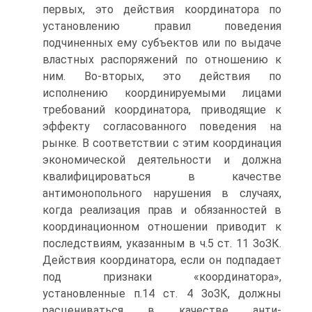
первых, это действия координатора по
установлению правил поведения
подчиненных ему субъектов или по выдаче
властных распоряже­ний по отношению к
ним. Во-вторых, это действия по
исполнению коорди­нируемыми лицами
требований координатора, приводящие к
эффекту согла­сованного поведения на
рынке. В соответствии с этим координация
экономи­ческой деятельности и должна
квалифицироваться в качестве
антимонополь­ного нарушения в случаях,
когда реализация прав и обязанностей в
коорди­национном отношении приводит к
последствиям, указанным в ч.5 ст. 11 ЗоЗК.
Действия координатора, если он подпадает
под признаки «координато­ра»,
установленные п.14 ст. 4 ЗоЗК, должны
расцениваться в качестве анти­