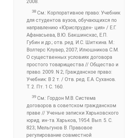
2008.
38
См.: Корпоративное право: Учебник
для студентов вузов, обучающихся по
направлению «Юриспруден- ция» / Е.Г.
Афанасьева, В.Ю. Бакшинскас, Е.П.
Губин и др.; отв. ред. И.С. Шиткина. М.:
Волтерс Клувер, 2007; Илюшников С.М.
О существенных условиях договора
простого товарищества // Общество и
право. 2009. N 2; Гражданское право:
Учебник: В 2 т. / Отв. ред. Е.А. Суханов.
Т. 2. Пт. 1 С. 160.
39
См.: Гордон М.В. Система
договоров в советском гражданском
праве // Ученые записки Харьковского
юрид. ин-та. Харьков, 1954. Вып. 5. С.
823; Мельгунов В. Правовое
регулирование совместной