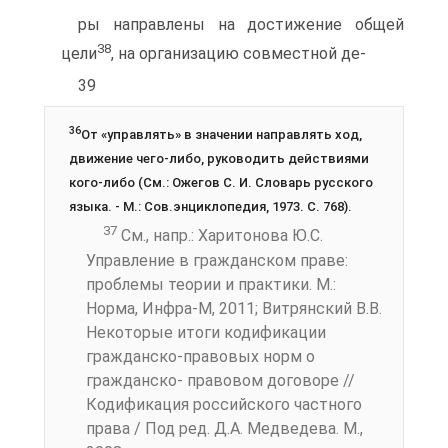
ры направлены на достижение общей
38
цели
, на организацию совместной де-
39
36
От «управлять» в значении направлять ход,
движение чего-либо, руководить действиями
кого-либо (См.: Ожегов С. И. Словарь русского
языка. - М.: Сов.энциклопедия, 1973. С. 768).
37
См., напр.: Харитонова Ю.С.
Управление в гражданском праве:
проблемы теории и практики. М.:
Норма, Инфра-М, 2011; Витрянский В.В.
Некоторые итоги кодификации
гражданско-правовых норм о
гражданско- правовом договоре //
Кодификация российского частного
права / Под ред. Д.А. Медведева. М.,